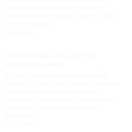
дома MacDougall’s, рассказала о новом
направлении его работы — русской
и западной фотографии и о предстоящих
торгах в Лондоне
18.05.2016
«В ресторане» свидетелю
не понравилось
В Петербурге продолжается судебный
процесс по делу Елены Баснер: известный
искусствовед обвиняется в продаже
поддельной работы Бориса Григорьева «В
ресторане» коллекционеру Андрею
Васильеву
15.01.2016