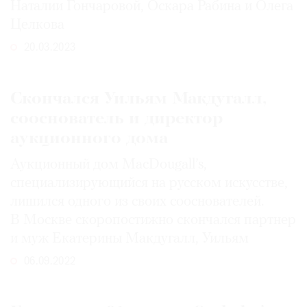
Наталии Гончаровой, Оскара Рабина и Олега
Целкова
20.03.2023
©
2021
Скончался Уильям Макдугалл,
The
сооснователь и директор
Art
аукционного дома
Newspaper
Russia
Аукционный дом MacDougall’s,
специализирующийся на русском искусстве,
лишился одного из своих сооснователей.
В Москве скоропостижно скончался партнер
и муж Екатерины Макдугалл, Уильям
06.09.2022