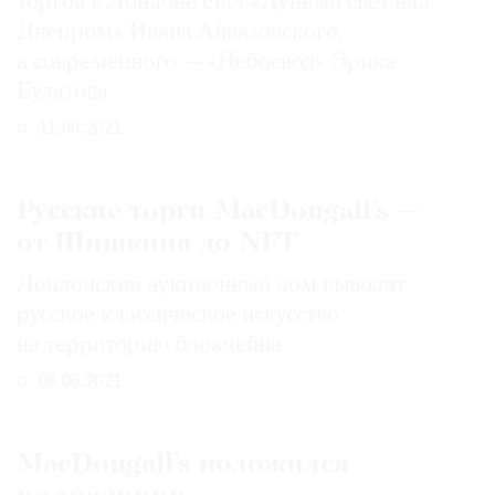
торгов в Лондоне стал «Лунный свет над
Днепром» Ивана Айвазовского,
а современного — «Небосвод» Эрика
Булатова
11.06.2021
Русские торги MacDougall’s —
от Шишкина до NFT
Лондонский аукционный дом выводит
русское классическое искусство
на территорию блокчейна
08.06.2021
MacDougall’s положился