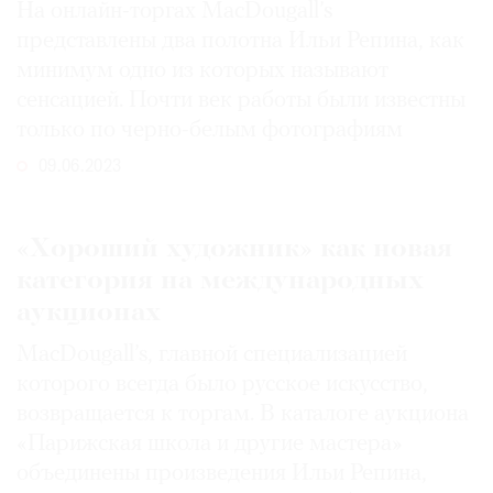
На онлайн-торгах MacDougall’s
Где
представлены два полотна Ильи Репина, как
найти
газету
минимум одно из которых называют
сенсацией. Почти век работы были известны
Контакты
только по черно-белым фотографиям
редакции
09.06.2023
Авторы
Медиакит
Mediakit
«Хороший художник» как новая
категория на международных
аукционах
MacDougall’s, главной специализацией
которого всегда было русское искусство,
возвращается к торгам. В каталоге аукциона
«Парижская школа и другие мастера»
объединены произведения Ильи Репина,