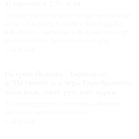
аукционам £36 млн
Совместными усилиями четыре аукционных
дома — Christie’s, Sotheby’s, MacDougall’s
и Bonhams — на торгах в Лондоне продали
русского искусства почти на £36 млн
06.06.2019
Петров-Водкин, Ларионов
и Малявин: мастера Серебряного
века возглавят русские торги
Аукционы русского искусства в Лондоне
щеголяют первыми именами
29.05.2019