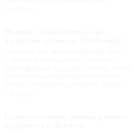
искусства четырех лондонских домов
02.12.2016
Шишкин и Пименов стали
лидерами аукциона MacDougall’
«Сосновый лес» 1866 года Ивана Шишкина
и «Японская девушка Киоко» 1975 года
Юрия Пименова проданы за £457 тыс. и £449
тыс. Они стали самыми дорогими лотами
русского аукциона MacDougall’s в Лондоне
30.11.2016
Самые заметные работы русских
аукционов в Лондоне