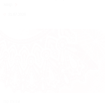
мир
Где
найти
газету
31.07.2026
Контакты
редакции
Авторы
Медиакит
Mediakit
ПО ПУТИ