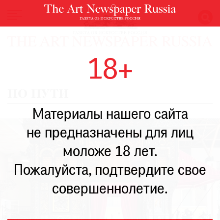
НОВОСТИ
18+
ВЫСТАВКИ
РЕСТАВРАЦИЯ
ПО ПУТИ
КНИГИ
Материалы нашего сайта
ПО
ПУТИ
не предназначены для лиц
РЕЙТИНГ
моложе 18 лет.
МУЗЕЕВ
РОСКОШЬ
Пожалуйста, подтвердите свое
ПРИГЛАШЕНИЯ
совершеннолетие.