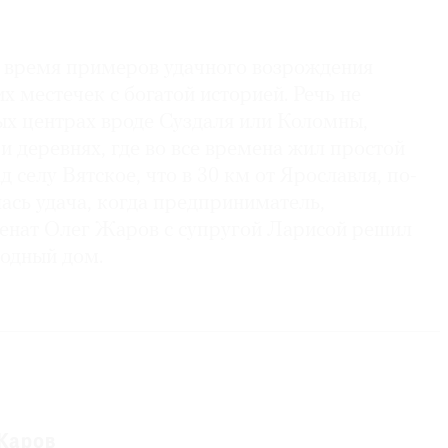
е время примеров удачного возрождения
х местечек с богатой историей. Речь не
ых центрах вроде Суздаля или Коломны,
 и деревнях, где во все времена жил простой
ад селу Вятское, что в 30 км от Ярославля, по-
ась удача, когда предприниматель,
енат Олег Жаров с супругой Ларисой решил
родный дом.
Жаров