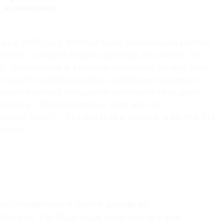
, коллекционер
да в 2008 году, Вятское было умирающим местом
селения, а общей инфраструктуры для жизни. Не
о, здания были в ужасном состоянии. Но при этом
 и нищете проглядывалось очарование далекого
торым местные отходники наполнили свои дома.
сказала: «Представляешь, если все это
расота будет?» Она сказала и забыла, а во мне эта
росла.
кого — признанные памятники архитектуры, что не
 восстановления. И мы прошли все законно
уры, чтобы взяться за реставрацию. Помню, когда
ику и стал рассказывать, что мы хотим сделать,
е объявление в газете завели их
 на ненормального. Постепенно я начал выяснять,
а, и выкупать их. Один, второй, третий, потом
Вятское, где Жаровым приглянулся дом