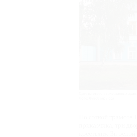
я знаю, что мне надо 
поездки будет испорч
Все, что мы здесь дел
еще многое нужно при
Одно из отреставрированных здани
Фото: Фотобанк Лори
По сотной грамоте 1
приказчика, три дв
крестьян». За рекой