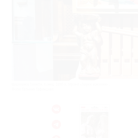
© 2021 The Art Newspaper Russia
Шарманка Cosette. Конец 1930-х. Музей «Звуки времени».
Фото: Татьяна Тафинцева