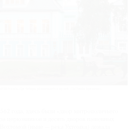
поехать, допустим, в Москву. Значит, вся неделя до
ена.
аем, — не ра­ди заработка, а ради души. Но здесь
вести в порядок.
й Вятского, где теперь размещается музей «Гостиная времени».
562 года, здесь были «двор митрополичьего
ора церковников и десять дворов пашенных
 Вохтомой (ныне — река Ухтомка) лежала