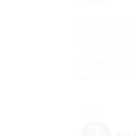
16.05.2025
Не так много в наш
старинных российски
о крупных культурн
а о небольших селах
люд. Так, 17 лет наз
настоящему улыбнул
коллекционер и мец
найти для себя заго
ЦИТАТА
Олег 