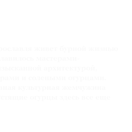
рославля живет бурной жизнью
славилось мастерами-
изысканной архитектурой,
рами и солеными огурцами.
авная культурная жемчужина
устящие огурцы здесь все еще