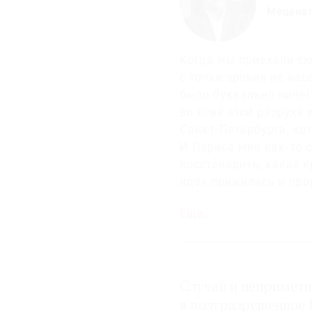
Меценат
Когда мы приехали сю
с точки зрения не на
было буквально ничег
во всей этой разрухе
Санкт-Петербурга, ко
И Лариса мне как-то 
восстановить, какая к
идея прижилась и про
Еще…
Половина зданий Вятс
облегчает процесс их
установленные процед
я собрал местную публ
Случай и неприметно
на меня смотрели как
кому принадлежат дом
в полуразрушенное 