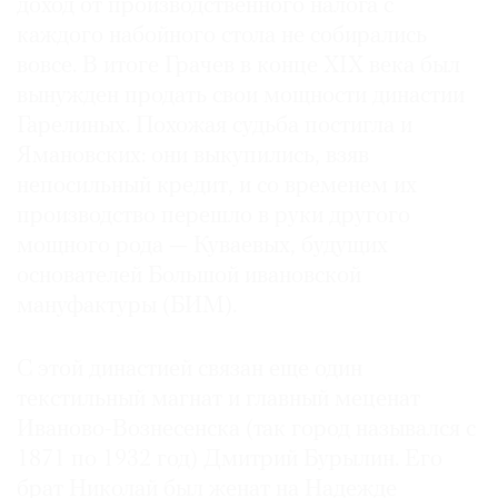
доход от производственного налога с
каждого набойного стола не собирались
вовсе. В итоге Грачев в конце XIX века был
вынужден продать свои мощности династии
Гарелиных. Похожая судьба постигла и
Ямановских: они выкупились, взяв
непосильный кредит, и со временем их
производство перешло в руки другого
мощного рода — Куваевых, будущих
основателей Большой ивановской
мануфактуры (БИМ).
С этой династией связан еще один
текстильный магнат и главный меценат
Иваново-Вознесенска (так город назывался с
1871 по 1932 год) Дмитрий Бурылин. Его
брат Николай был женат на Надежде