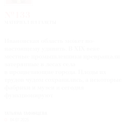
Где
найти
№133
газету
МАТЕРИАЛ ИЗ ГАЗЕТЫ
Контакты
редакции
Ивановская область может по-
Авторы
настоящему удивить. В XIX веке
Медиакит
местные промышленники превращали
затерянные в лесах села
Mediakit
в процветающие города. Плоды их
трудов чудом сохранились, а некоторые
фабрики и музеи и сегодня
функционируют
ТАТЬЯНА ТАФИНЦЕВА
04.07.2025