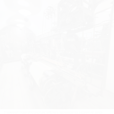
Старинный ткацкий станок английского производства в одном из залов