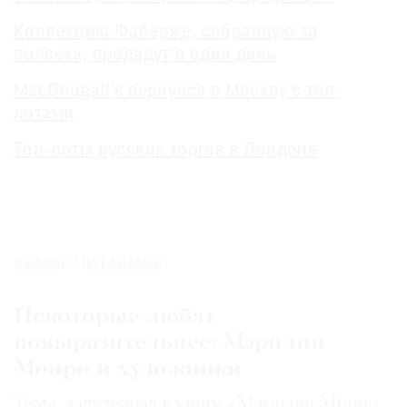
Коллекцию Фаберже, собранную за
полвека, продадут в один день
MacDougall’s вернулся в Москву с топ-
лотами
Топ-лоты русских торгов в Лондоне
САМОЕ ЧИТАЕМОЕ:
Некоторые любят
повыразительнее: Мэрилин
Монро и художники
Тема, заявленная в книге «Мэрилин Монро.