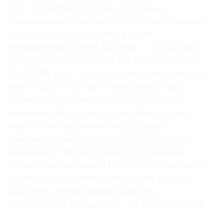
году, и в ретроспективе художника в
Третьяковской галерее в 2006 году. Одно из
немногих сохранившихся ранних
произведений Олега Целкова — «Мальчик с
©
воздушными шарами» 1957 года (эстимейт
2021
£150–200 тыс.) — ушло в результате упорных
The
торгов за £571,6 тыс. С работами Ильи
Art
Кабакова из знаменитой серии «Десять
Newspaper
Russia
персонажей» сложилось не столь удачно:
осталась непроданной инсталляция
«Композитор» (эстимейт £250–350 тыс.),
которая в 1988 году была представлена
публике на выставке в Нью-Йорке как часть
первой масштабной инсталляции мастера.
Впрочем, полная версия альбома
«Полетевший Комаров» — 32 оригинальных