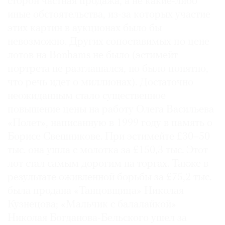
сторон частная продажа, а не какие-либо
иные обстоятельства, из-за которых участие
этих картин в аукционах было бы
невозможно. Других сопоставимых по цене
лотов на Bonhams не было (эстимейт
портрета не разглашался, но было понятно,
что речь идет о миллионах). Достаточно
неожиданным стало существенное
повышение цены на работу Олега Васильева
«Полет», написанную в 1999 году в память о
Борисе Свешникове. При эстимейте £30–50
тыс. она ушла с молотка за £150,3 тыс. Этот
лот стал самым дорогим на торгах. Также в
результате оживленной борьбы за £75,2 тыс.
была продана «Танцовщица» Николая
Кузнецова; «Мальчик с балалайкой»
Николая Богданова-Бельского ушел за