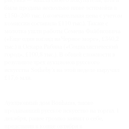
рисунка — нашла своего покупателя, хотя и
была продана несколько ниже эстимейта в
£150–200 тыс. (окончательная цена с учетом
комиссии составила £110 тыс.). Также с
молотка ушли работы Семена Файбисовича
(«Еще один взгляд на Черное море», £340,2
тыс.) и Оскара Рабина («Социалистический
город», £100,8 тыс.). В общей сложности в
результате трех аукционов русского
искусства Sotheby’s на этой неделе выручил
£17,6 млн.
Аукционный дом Bonhams, также
продававший русское искусство на торгах 1
декабря, ранее громко заявил о себе,
представив в конце октября в