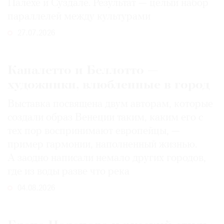
Палехе и Суздале. Результат — целый набор
параллелей между культурами
27.07.2026
Каналетто и Беллотто —
художники, влюбленные в город
Выставка посвящена двум авторам, которые
создали образ Венеции таким, каким его c
тех пор воспринимают европейцы, —
пример гармонии, наполненный жизнью.
А заодно написали немало других городов,
где из воды разве что река
04.08.2026