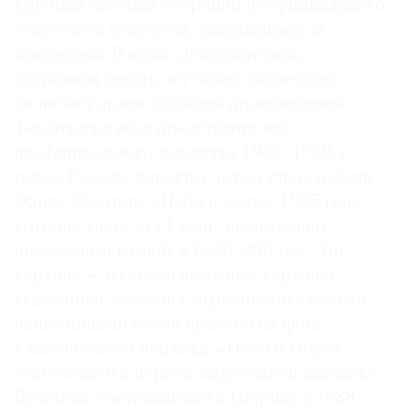
крупных частных собраний неофициального
Где
советского искусства, находящихся за
найти
пределами России. Действительно,
газету
собранная десять лет назад коллекция
Контакты
включает яркие образцы произведений
редакции
фактически всех представителей
Авторы
неофициального искусства 1960–1980-х
Медиакит
годов. Самым дорогим лотом стала работа
Эрика Булатова «Небо и море» 1985 года,
Mediakit
которая ушла за £1 млн, значительно
превысив эстимейт в £600–800 тыс. Эта
картина — из числа визитных карточек
художника, холстов с огромными словами,
написанными белой краской на фоне
классического пейзажа. «Небо и море»
участвовали в первой зарубежной выставке
Булатова, состоявшейся в Цюрихе в 1988