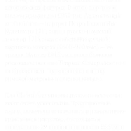
всем мире, прежде и не слыхавшие о таких
исторических фигурах. В итоге портрет и
письмо проданы за £951 тыс. Аналогичный
двойной лот — портрет Петра I кисти Яна
Купецкого 1711 года и русско-прусский
договор 1714 года с собственноручной
подписью монарха (£600–900 тыс.) — не
продан. Зато за £915 тыс. ушло большое
роскошное полотно Генриха Семирадского с
изображением спускающейся в лодку
римской матроны и старика нищего.
Для Christie’s аукционы русского искусства
стали очень успешными. Традиционные
торги, включавшие живопись и декоративно-
прикладное искусство, состоялись в
понедельник 29 ноября и принесли £5,9 млн