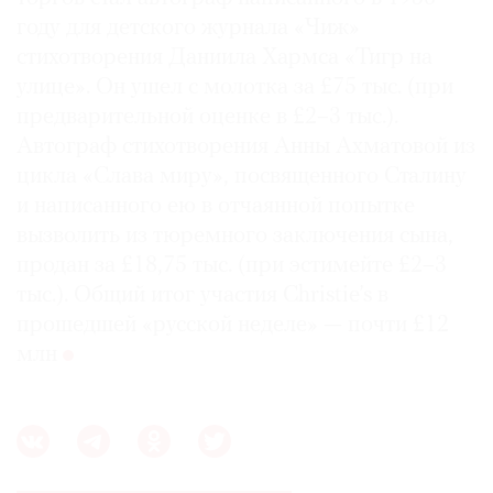
году для детского журнала «Чиж»
стихотворения Даниила Хармса «Тигр на
улице». Он ушел с молотка за £75 тыс. (при
предварительной оценке в £2–3 тыс.).
Автограф стихотворения Анны Ахматовой из
цикла «Слава миру», посвященного Сталину
и написанного ею в отчаянной попытке
вызволить из тюремного заключения сына,
продан за £18,75 тыс. (при эстимейте £2–3
тыс.). Общий итог участия Christie’s в
прошедшей «русской неделе» — почти £12
млн