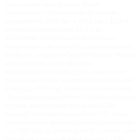
(топ-лотами были полотна Ивана
Айвазовского и Константина Коровина,
проданные за £862 тыс. и £742 тыс.). К этой
сумме прибавились еще £5,2 млн,
полученные на специальном аукционе —
распродаже уникальной коллекции изделий
Фаберже, собранной Гарри Вульфом. Общий
итог аукциона вдвое превысил
предполагаемую оценку; практически все
лоты распроданы с заметным превышением
цены. Еще £876 тыс. принесли онлайн-торги
«Изгнанники и идеалисты: частная коллекция
русских литературных рукописей». На
продажу было выставлено более 250 лотов,
охватывающих два века русской словесности
— с 1800 года до наших дней. Топ-лотом этих
торгов стал автограф написанного в 1936