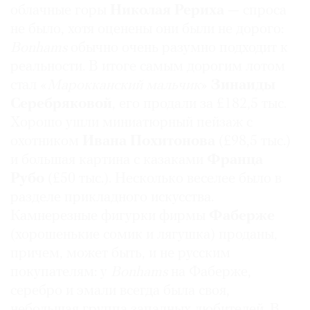
облачные горы
Николая Рериха
— спроса
не было, хотя оценены они были не дорого:
Bonhams
обычно очень разумно подходит к
реальности. В итоге самым дорогим лотом
стал «
Марокканский
мальчик
»
Зинаиды
Серебряковой
, его продали за £182,5 тыс.
Хорошо ушли миниатюрный пейзаж с
охотником
Ивана Похитонова
(£98,5 тыс.)
и большая картина с казаками
Франца
Рубо
(£50 тыс.). Несколько веселее было в
разделе прикладного искусства.
Камнерезные фигурки фирмы
Фаберже
(хорошенькие сомик и лягушка) проданы,
причем, может быть, и не русским
покупателям: у
Bonhams
на Фаберже,
серебро и эмали всегда была своя,
небольшая группа западных любителей. В