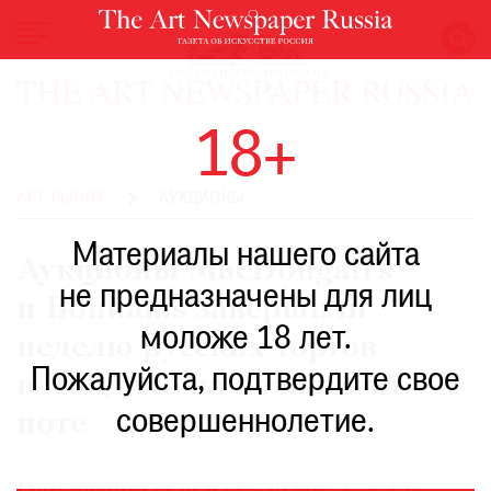
НОВОСТИ
18+
ВЫСТАВКИ
РЕСТАВРАЦИЯ
АРТ-РЫНОК
АУКЦИОНЫ
КНИГИ
Материалы нашего сайта
ПО
Аукционы MacDougall’s
ПУТИ
не предназначены для лиц
и Bonhams завершили
РЕЙТИНГ
моложе 18 лет.
МУЗЕЕВ
неделю русских торгов
РОСКОШЬ
Пожалуйста, подтвердите свое
в Лондоне на печальной
ПРИГЛАШЕНИЯ
совершеннолетие.
ноте