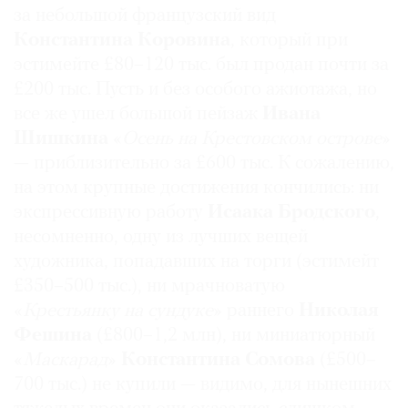
за небольшой французский вид
Где
найти
Константина Коровина
, который при
газету
эстимейте £80–120 тыс. был продан почти за
£200 тыс. Пусть и без особого ажиотажа, но
Контакты
все же ушел большой пейзаж
Ивана
редакции
Шишкина
«
Осень на Крестовском острове
»
Авторы
— приблизительно за £600 тыс. К сожалению,
Медиакит
на этом крупные достижения кончились: ни
Mediakit
экспрессивную работу
Исаака
Бродского
,
несомненно, одну из лучших вещей
художника, попадавших на торги (эстимейт
£350–500 тыс.), ни мрачноватую
«
Крестьянку на сундуке
» раннего
Николая
Фешина
(£800–1,2 млн), ни миниатюрный
«
Маскарад
»
Константина Сомова
(£500–
700 тыс.) не купили — видимо, для нынешних