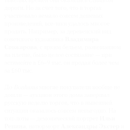
тяжелых времен они оказались слишком
дороги. Но за счет того, что в торгах
участвовало немало совсем дешевых
произведений, все-таки удалось многое
©
продать. Например, за деревенский вид
2021
советского художника
Владимира
The
Стожарова
, с ярким бельем, развешанном
Art
на плетне, было целое состязание — при
Newspaper
эстимейте в £6–9 тыс. он продан более чем
Russia
за £60 тыс.
До
Bonhams
многие покупатели вообще не
дошли — аукцион этого дома завершал
русскую неделю торгов, что в нынешней
ситуации оказалось совсем невыгодно. На
топ-лоты — демонический портрет
Ильи
Репина
, натюрморт
Александры Экстер
и