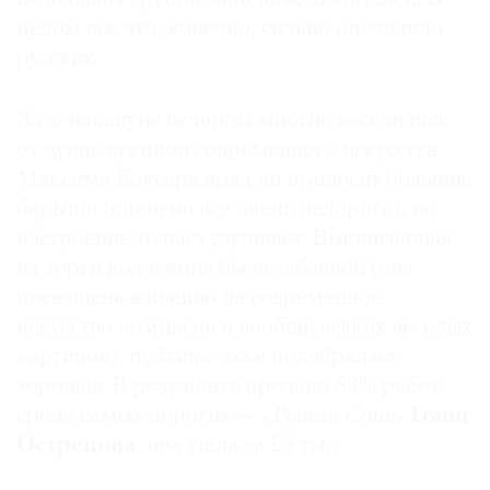
целом все это, конечно, сильно опечалило
русских.
Зато накануне вечером многие веселились
от души: аукцион современного искусства
Максима Боксера вряд ли приносит большие
барыши (оценено все очень недорого), но
настроение только улучшает. Выставленная
на торги коллекция была забавной (она
посвящена влиянию на современное
искусство комиксов и вообще всяких веселых
картинок), публика тоже подобралась
хорошая. В результате продано 53% работ,
среди самых дорогих — «
Рыжая Соня
»
Гоши
Острецова
, она ушла за £5 тыс.