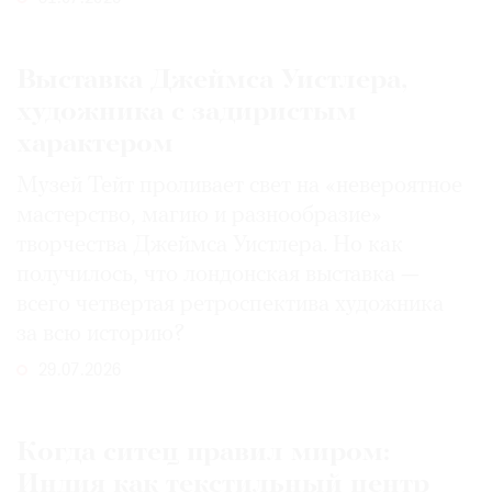
Выставка Джеймса Уистлера,
художника с задиристым
характером
Музей Тейт проливает свет на «невероятное
мастерство, магию и разнообразие»
творчества Джеймса Уистлера. Но как
получилось, что лондонская выставка —
всего четвертая ретроспектива художника
за всю историю?
29.07.2026
Когда ситец правил миром:
Индия как текстильный центр