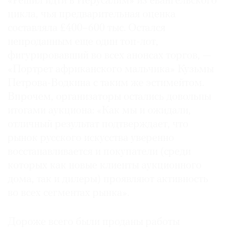
«Решил идти в Иерусалим» из евангельского
Где
цикла, чья предварительная оценка
найти
составляла £400–600 тыс. Остался
газету
непроданным еще один топ-лот,
фигурировавший во всех анонсах торгов, —
Контакты
редакции
«Портрет африканского мальчика» Кузьмы
Петрова-Водкина с таким же эстимейтом.
Авторы
Впрочем, организаторы остались довольны
Медиакит
итогами аукциона: «Как мы и ожидали,
Mediakit
отличный результат подтверждает, что
рынок русского искусства уверенно
восстанавливается и покупатели (среди
которых как новые клиенты аукционного
дома, так и дилеры) проявляют активность
во всех сегментах рынка».
Дороже всего были проданы работы