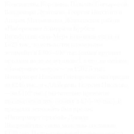
Константина Коровина, Наталии Гончаровой,
Владимира Луппиана, Георгия Нисского и
Андрея Мыльникова. Живописная работа
«Набережная Адмирала Курбе в
©
Вильфранш-сюр-Мер» Коровина ушла за
2021
£629 тыс., то есть почти вдвое выше
The
эстимейта в £300–400 тыс. (самая крупная
Art
продажа на этом аукционе), а его же пейзаж
Newspaper
«Замерзшее озеро» — за £202,5 тыс.
Russia
Натюрморт Наталии Гончаровой был продан
за £246 тыс., а «Айсберги» Георгия Нисского
— за £169 тыс. (значительно превысив
предварительную оценку в £70–90 тыс.). В
пределах эстимейта был продан
«Натюрморт с рыбой» Давида
Штеренберга: «цена молотка» составила
£120 тыс. Из произведений отечественного