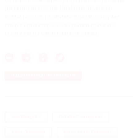
Осталось дождаться результатов аукциона
русского искусства Bonhams, и можно
подводить итоги летних торгов, которые
станут ориентиром для рынка русского
искусства на следующие полгода.
ПОДПИСАТЬСЯ НА НОВОСТИ
MacDougall’s
Наталия Гончарова
Карл Фаберже
Константин Коровин