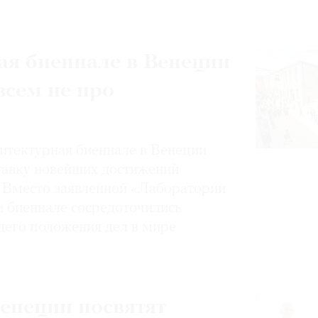
ая биеннале в Венеции
всем не про
итектурная биеннале в Венеции
тавку новейших достижений
. Вместо заявленной «Лаборатории
и биеннале сосредоточились
щего положения дел в мире
енеции посвятят