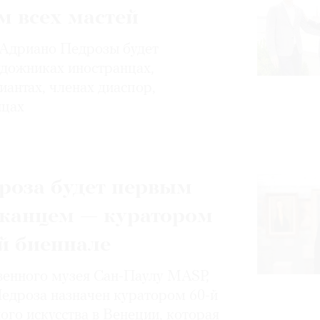
м всех мастей
 Адриано Педрозы будет
удожниках иностранцах,
иантах, членах диаспор,
нцах
роза будет первым
канцем — куратором
й биеннале
енного музея Сан-Паулу MASP,
едроза назначен куратором 60-й
го искусства в Венеции, которая