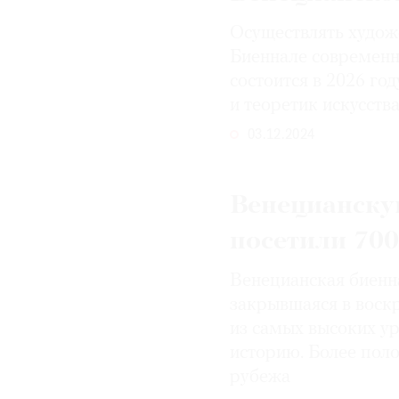
© 2021 The Art Newspaper Russia
Осуществлять худож
Биеннале современно
состоится в 2026 год
и теоретик искусст
03.12.2024
Венецианскую
посетили 700
Венецианская биенн
закрывшаяся в воскр
из самых высоких у
историю. Более поло
рубежа