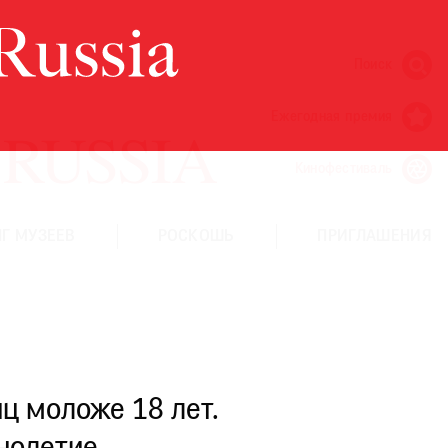
Поиск
Ежегодная премия
Кинофестиваль
Г МУЗЕЕВ
РОСКОШЬ
ПРИГЛАШЕНИЯ
ц моложе 18 лет.