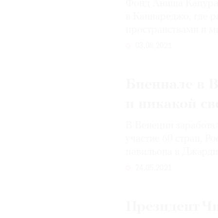
Фонд Аниша Капура
в Каннареджо, где р
пространствами и м
03.08.2021
Биеннале в 
и никакой св
В Венеции заработа
участие 60 стран, Р
павильона в Джард
24.05.2021
Президент Ч