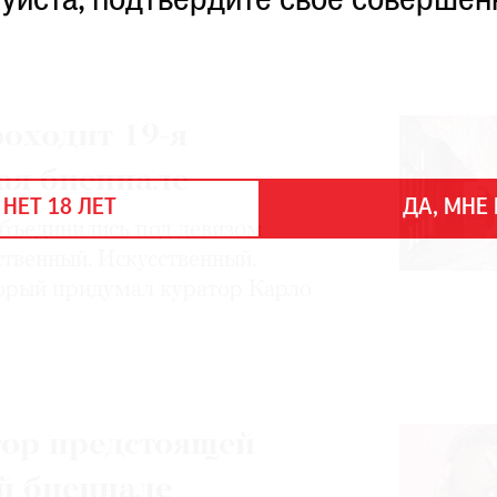
уйста, подтвердите свое совершен
оходит 19-я
ая биеннале
 НЕТ 18 ЛЕТ
ДА, МНЕ 
бъединились под девизом
ственный. Искусственный.
орый придумал куратор Карло
тор предстоящей
й биеннале