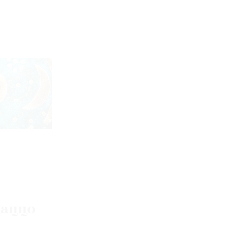
лаццо