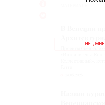
Пожал
ЕЖЕГОДНАЯ ПРЕМИЯ
МАТЕРИАЛЫ
КИНОФЕСТИВАЛЬ
В Венеции пр
Подписаться на новости
Подписаться на газету
Архитектурн
НЕТ, МНЕ
Где найти газету
Проекты биеннале о
«Интеллигены. Есте
Контакты редакции
Авторы
Коллективный», кот
Медиакит
Mediakit
Ратти
14.05.2025
Назван кура
Венецианско