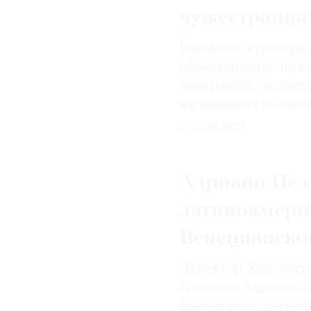
чужестранца
Внимание куратора
сфокусировано на х
эмигрантах, экспатр
изгнанниках и беже
22.06.2023
Адриано Пед
латиноамери
Венецианско
Директор Художеств
бразилец Адриано П
Биеннале современно