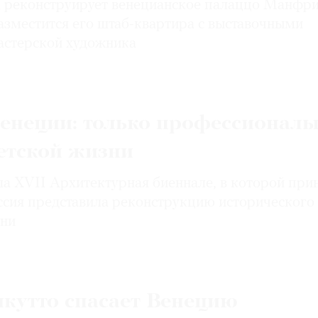
 реконструирует венецианское палаццо Манфр
азместится его штаб-квартира с выставочными
астерской художника
Венеции: только профессионал
етской жизни
ла XVII Архитектурная биеннале, в которой пр
оссия представила реконструкцию исторического
ини
икутто спасает Венецию