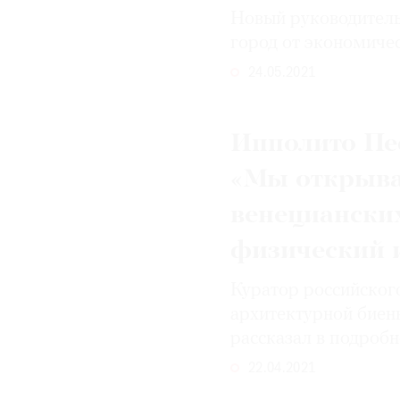
Новый руководитель
город от экономиче
24.05.2021
Ипполито Пе
«Мы открыва
венециански
физический 
Куратор российског
архитектурной биенн
рассказал в подроб
22.04.2021