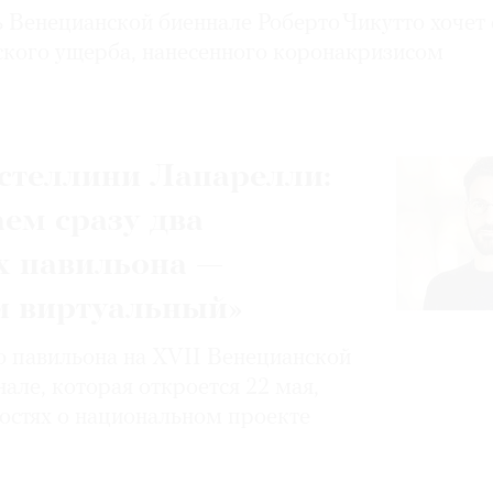
 Венецианской биеннале Роберто Чикутто хочет 
ского ущерба, нанесенного коронакризисом
стеллини Лапарелли:
ем сразу два
х павильона —
и виртуальный»
о павильона на XVII Венецианской
але, которая откроется 22 мая,
ностях о национальном проекте