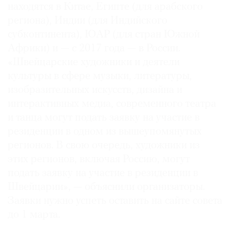
находятся в Китае, Египте (для арабского
региона), Индии (для Индийского
субконтинента), ЮАР (для стран Южной
Африки) и — с 2017 года — в России.
©
«Швейцарские художники и деятели
2021
культуры в сфере музыки, литературы,
The
изобразительных искусств, дизайна и
Art
интерактивных медиа, современного театра
Newspaper
и танца могут подать заявку на участие в
Russia
резиденции в одном из вышеупомянутых
регионов. В свою очередь, художники из
этих регионов, включая Россию, могут
подать заявку на участие в резиденции в
Швейцарии», — объяснили организаторы.
Заявки нужно успеть оставить на сайте совета
до 1 марта.