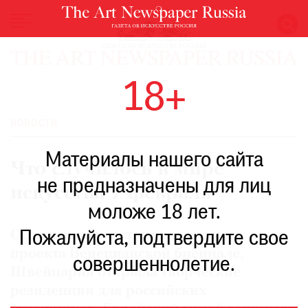
НОВОСТИ
18+
ВЫСТАВКИ
РЕСТАВРАЦИЯ
НОВОСТИ
КНИГИ
Материалы нашего сайта
ПО
Что случилось в мире
ПУТИ
не предназначены для лиц
искусства 7 февраля
РЕЙТИНГ
моложе 18 лет.
МУЗЕЕВ
РОСКОШЬ
Объявлены участники основного
Пожалуйста, подтвердите свое
проекта Венецианской биеннале,
ПРИГЛАШЕНИЯ
совершеннолетие.
Швейцария открыла творческие
резиденции для российских