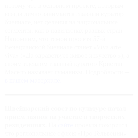
потому что в основном проекте, которым
Где
найти
всегда лично занимается главный куратор
газету
биеннале, нет деления на национальные
сегменты, как в павильонах разных стран.
Контакты
Напомним, что темой проекта 57-й
редакции
Венецианской биеннале станет «Viva arte
Авторы
viva» («Да здравствует живое искусство!»), а
Медиакит
своим идеалом главный куратор Кристин
Mediakit
Масель называет гуманизм. Подробности —
в нашем материале.
Швейцарский совет по культуре начал
прием заявок на участие в творческих
резиденциях.
На
сайте
проекта говорится,
что региональные офисы «Про Гельвеции»