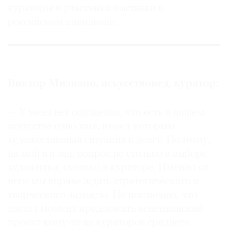
кураторы и участники выставки в
Где
найти
российском павильоне.
газету
Контакты
редакции
Авторы
Виктор Мизиано, искусствовед, куратор:
Медиакит
— У меня нет ощущения, что есть в нашем
Mediakit
искусстве одно имя, перед которым
художественная ситуация в долгу. Поэтому,
на мой взгляд, вопрос не столько в выборе
художника, сколько в кураторе. Именно от
него мы вправе ждать стратегического и
творческого замысла. Не исключаю, что
настал момент предложить венецианский
проект кому-то из кураторов среднего