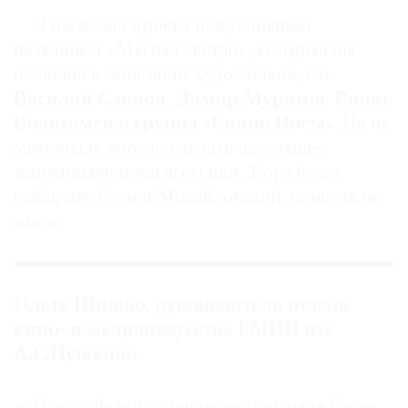
— Я бы делал проект под условным
названием «Мы из Сибири», который бы
включал в себя таких художников, как
Василий Слонов
,
Дамир Муратов
,
Ринат
Волигамси
и
группа «Синие Носы»
. На их
материале можно сделать настоящее,
запоминающееся всем шоу. Кого будет
выбирать Семен Михайловский, понятия не
имею.
Ольга Шишко, руководитель отдела
кино- и медиаискусства ГМИИ им.
А.С.Пушкина:
— В российском павильоне поиграла бы на