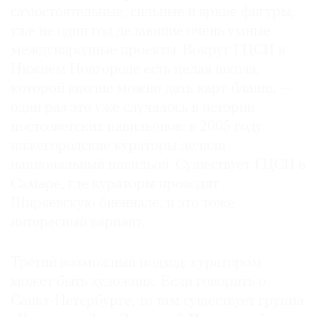
самостоятельные, сильные и яркие фигуры,
концептуалистов —
Андрея Монастырского
,
уже не один год делающие очень умные
Вадима Захарова
и Ирины Наховой. До этого
международные проекты. Вокруг ГЦСИ в
комиссарами в разное время были директор
Московского музея современного искусства
Нижнем Новгороде есть целая школа,
Василий Церетели
,
Евгений Зяблов
— на тот
которой вполне можно дать карт-бланш, —
момент директор РОСИЗО, и Леонид Бажанов,
один раз это уже случалось в истории
тогда художественный руководитель
постсоветских павильонов: в 2005 году
Государственного центра современного
нижегородские кураторы делали
искусства, Виктор Мизиано — главный редактор
национальный павильон. Существует ГЦСИ в
«Художественного журнала», и другие.
Самаре, где кураторы проводят
Ширяевскую биеннале, и это тоже
интересный вариант.
Третий возможный подход: куратором
может быть художник. Если говорить о
Санкт-Петербурге, то там существует группа