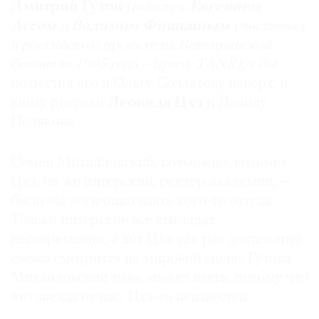
Дмитрий Гутов
(вместе с
Евгением
Ассом
и
Вадимом Фишкиным
участвовал
в российском проекте на Венецианской
биеннале 1995 года – прим.
TANR
)
, я бы
поместил его и Ольгу Солдатову наверх, а
внизу рисунки
Леонида Цхэ
и Данилу
Полякова.
Семен Михайловский, возможно, возьмет
Цхэ, он же питерский, ректор академии, —
было бы логичным взять кого-то оттуда.
Только питерские все выглядят
несовременно, а вот Цхэ как раз достаточно
свежо смотрится на мировой сцене. Гутова
Михайловский тоже может взять, потому что
это звезда от нас, Цхэ-то неизвестен.