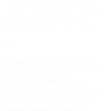
самых престижных международных выставок,
включает в себя главную выставку в Арсенале и
Центральном павильоне в Джардини,
параллельную программу и проекты в
национальных павильонах стран-участниц.
Российский павильон на биеннале —
Еще…
двухуровневую постройку в неорусском стиле
со сложной внутренней структурой —
архитектор
Алексей Щусев
спроектировал в
1914 году. Последние три биеннале — с 2011 по
Помимо нового поколения, есть регионы.
2015 год — комиссаром павильона, имеющим
Есть Государственный центр современного
право выбора куратора и художника, была
искусства, с помощью которого
Стелла Кесаева
, основательница фонда Stella
сформировались нестоличные школы
Art Foundation, ставшая первым представителем
кураторства. Тот же Калининградский центр
негосударственной институции на этом посту.
современного искусства, в котором
Она переломила многолетнюю традицию показа
работают
Евгений Уманский
,
Елена
групповых выставок, организовав в российском
Цветаева
,
Дмитрий Булатов
. Это
павильоне три сольных проекта московских