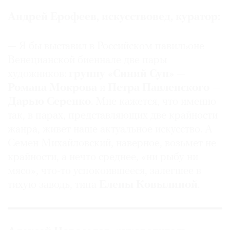
Андрей Ерофеев, искусствовед, куратор:
— Я бы выставил в Российском павильоне
Венецианской биеннале две пары
художников:
группу «Синий Суп»
—
Романа Мокрова
и
Петра Павленского
—
Дарью Серенко
. Мне кажется, что именно
так, в парах, представляющих две крайности
жанра, живет наше актуальное искусство. А
Семен Михайловский, наверное, возьмет не
крайности, а нечто среднее, «ни рыбу ни
мясо», что-то успокоившееся, залегшее в
тихую заводь, типа
Елены Ковылиной
.