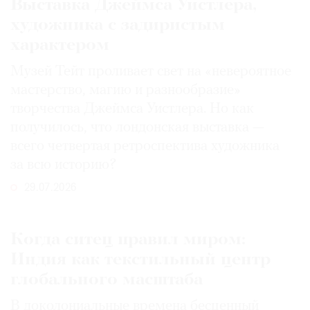
Выставка Джеймса Уистлера,
художника с задиристым
характером
Музей Тейт проливает свет на «невероятное
мастерство, магию и разнообразие»
творчества Джеймса Уистлера. Но как
получилось, что лондонская выставка —
всего четвертая ретроспектива художника
за всю историю?
29.07.2026
Когда ситец правил миром:
Индия как текстильный центр
глобального масштаба
В доколониальные времена бесценный