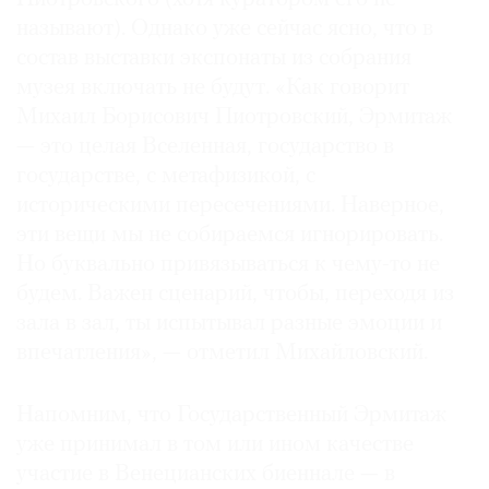
называют). Однако уже сейчас ясно, что в
состав выставки экспонаты из собрания
музея включать не будут. «Как говорит
Михаил Борисович Пиотровский, Эрмитаж
©
2021
— это целая Вселенная, государство в
The
государстве, с метафизикой, с
Art
историческими пересечениями. Наверное,
Newspaper
эти вещи мы не собираемся игнорировать.
Russia
Но буквально привязываться к чему-то не
будем. Важен сценарий, чтобы, переходя из
зала в зал, ты испытывал разные эмоции и
впечатления», — отметил Михайловский.
Напомним, что Государственный Эрмитаж
уже принимал в том или ином качестве
участие в Венецианских биеннале — в