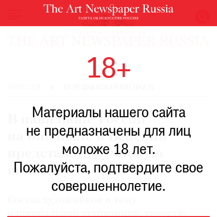
НОВОСТИ
18+
ВЫСТАВКИ
РЕСТАВРАЦИЯ
НОВОСТИ
ВЕНЕЦИАНСКАЯ БИЕННАЛЕ
КНИГИ
Материалы нашего сайта
ПО
В павильоне России
ПУТИ
не предназначены для лиц
на биеннале в Венеции
РЕЙТИНГ
моложе 18 лет.
МУЗЕЕВ
представят групповую
РОСКОШЬ
Пожалуйста, подтвердите свое
выставку
ПРИГЛАШЕНИЯ
совершеннолетие.
Состав художников и тему
национальной экспозиции, которую