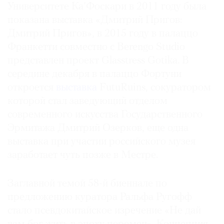
Университете Ка’Фоскари в 2011 году была
показана выставка «Дмитрий Пригов:
Дмитрий Пригов», в 2015 году в палаццо
Франкетти совместно с Berengo Studio
представлен проект Glasstress Gotika. В
середине декабря в палаццо Фортуни
откроется
выставка
FutuRuins, сокуратором
которой стал заведующий отделом
современного искусства Государственного
Эрмитажа Дмитрий Озерков, еще одна
выставка при участии российского музея
заработает чуть позже в Местре.
Заглавной темой 58-й биеннале по
предложению куратора Ральфа Ругофф
стало псевдокитайское изречение «Не дай