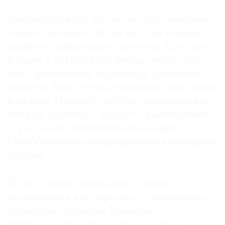
Где
«Уже сейчас ясно, что это не будет выставка
найти
газету
одного художника. И она не будет связана с
каким-то одним видом искусства. Там будет
Контакты
и видео в той или иной форме, может быть,
редакции
кино, фотография, скульптура, различные
Авторы
объекты. Мне хочется, чтобы там были звуки
Медиакит
и музыка. Поэтому это будет синтетическая
Mediakit
история, конечно, с какой-то драматургией»,
— рассказал Михайловский на
Санкт-
Петербургском международном культурном
форуме
.
По его словам, рассказать о составе
художников и идее проекта — прерогатива
директора Эрмитажа Михаила
Пиотровского (хотя куратором его не