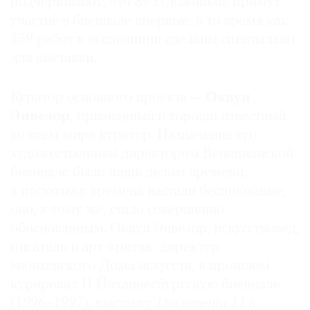
подчеркивают, что 89 художников примут
Где
участие в биеннале впервые, в то время как
найти
159 работ в экспозиции сделаны специально
газету
для выставки.
Контакты
редакции
Куратор основного проекта —
Оквуи
Авторы
Энвезор
, признанный и хорошо известный
Медиакит
во всем мире куратор. Назначение его
художественным директором Венецианской
Mediakit
биеннале было лишь делом времени,
а поскольку времена настали беспокойные,
оно, к тому же, стало совершенно
обоснованным. Оквуи Энвезор, искусствовед,
писатель и арт-критик, директор
мюнхенского Дома искусств, в прошлом
курировал II Йоханнесбургскую биеннале
(1996–1997), выставку
Documenta 11
в