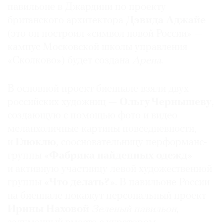
павильоне в Джардини по проекту
британского архитектора
Дэвида Аджайе
(это он построил «символ новой России» —
кампус Московской школы управления
«Сколково») будет создана
Арена
.
В основной проект биеннале взяли двух
российских художниц —
Ольгу Чернышеву
,
создающую с помощью фото и видео
меланхоличные картины повседневности,
и
Глюклю
, соосновательницу перформанс-
группы
«Фабрика найденных одежд»
и активную участницу левой художественной
группы
«Что делать?»
. В павильоне России
на биеннале покажут персональный проект
Ирины Наховой
Зеленый павильон
,