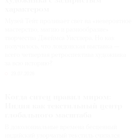
художника с задиристым
характером
Музей Тейт проливает свет на «невероятное
мастерство, магию и разнообразие»
творчества Джеймса Уистлера. Но как
получилось, что лондонская выставка —
всего четвертая ретроспектива художника
за всю историю?
29.07.2026
Когда ситец правил миром:
Индия как текстильный центр
глобального масштаба
В доколониальные времена бесценный
индийский узорчатый текстиль считался