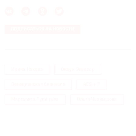
ПОДПИСАТЬСЯ НА НОВОСТИ
Ирина Нахова
Оквуи Энвезор
Венецианская биеннале
AES + F
Маргарита Тупицына
Ольга Чернышева