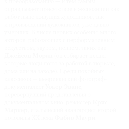
к преобразованию — и тем самым
оправдывает присутствие в экспозиции как
работ ныне живущих художников, так
и произведений художников, уже давно
умерших. В числе первых особенно много
авторов, работающих с перформативным
искусством, звуком, пением, таких как
Джейсон Моран
(он собирает песни,
которые люди поют за работой в тюрьме,
дома или на заводе). Среди покойных
классиков — американский фотограф-
документалист
Уокер Эванс
,
перевернувший представления о
документальном кино, режиссер
Крис
Маркер
, итальянский авангардист второй
половины ХХ века
Фабио Маури
.