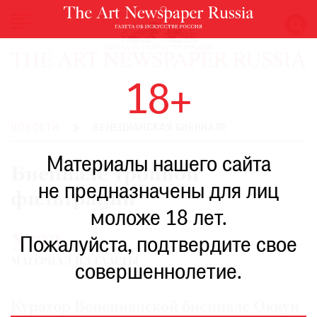
НОВОСТИ
18+
ВЫСТАВКИ
РЕСТАВРАЦИЯ
НОВОСТИ
ВЕНЕЦИАНСКАЯ БИЕННАЛЕ
КНИГИ
Материалы нашего сайта
ПО
Биеннале тройной
ПУТИ
не предназначены для лиц
фильтрации
РЕЙТИНГ
моложе 18 лет.
МУЗЕЕВ
№33
РОСКОШЬ
Пожалуйста, подтвердите свое
МАТЕРИАЛ ИЗ ГАЗЕТЫ
ПРИГЛАШЕНИЯ
совершеннолетие.
Куратор Венецианской биеннале Оквуи