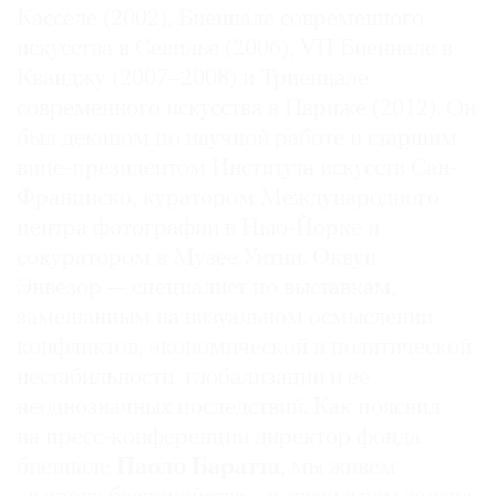
Касселе (2002), Биеннале современного
искусства в Севилье (2006), VII Биеннале в
Кванджу (2007–2008) и Триеннале
современного искусства в Париже (2012). Он
©
был деканом по научной работе и старшим
2021
вице-президентом Института искусств Сан-
The
Франциско, куратором Международного
Art
центра фотографии в Нью-Йорке и
Newspaper
Russia
сокуратором в Музее Уитни. Оквуи
Энвезор — специалист по выставкам,
замешанным на визуальном осмыслении
конфликтов, экономической и политической
нестабильности, глобализации и ее
неоднозначных последствий. Как пояснил
на пресс-конференции директор фонда
биеннале
Паоло Баратта
, мы живем