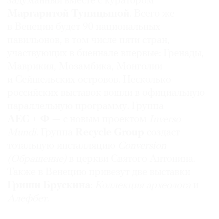
задуманный вместе с куратором
Маргаритой Тупицыной
. Всего же
в Венеции будет 90 национальных
павильонов, в том числе пяти стран,
участвующих в биеннале впервые: Гренады,
Маврикия, Мозамбика, Монголии
и Сейшельских островов. Несколько
российских выставок вошли в официальную
параллельную программу. Группа
АЕС + Ф
— с новым проектом
Inverso
Mundi
. Группа
Recycle Group
создаст
тотальную инсталляцию
Conversion
(Обращение)
в церкви Святого Антонина.
Также в Венецию привезут две выставки
Гриши Брускина
:
Коллекция архео­лога
и
Алефбет.