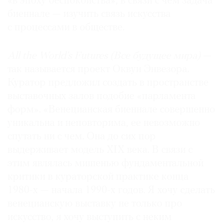
«в эпоху беспокойства», в связи с чем задача
биеннале — изучить связь искусства
с процессами в обществе.
All the World’s Futures (Все будущее мира)
—
так называется проект Оквуи Энвезора.
Куратор предложил создать в пространстве
выставочных залов подобие «парламента
форм». «Венецианская биеннале совершенно
уникальна и неповторима, ее невозможно
спутать ни с чем. Она до сих пор
выдерживает модель XIX века. В связи с
этим являлась мишенью фундаментальной
критики в кураторской практике конца
1980-х — начала 1990-х годов. Я хочу сделать
венецианскую выставку не только про
искусство, я хочу выступить с неким