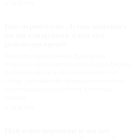
16.02.2026
Как ограбление Лувра повлияет
©
на миллиардный план его
2021
реконструкции?
The
Раскрыть преступление французам
Art
Newspaper
помогают специалисты израильской фирмы
Russia
по безопасности и расследованиям CGI
Group, работавшей с немецкими властями
после кражи в дрезденских «Зеленых
сводах»
28.10.2025
Найдены перчатки и жилет