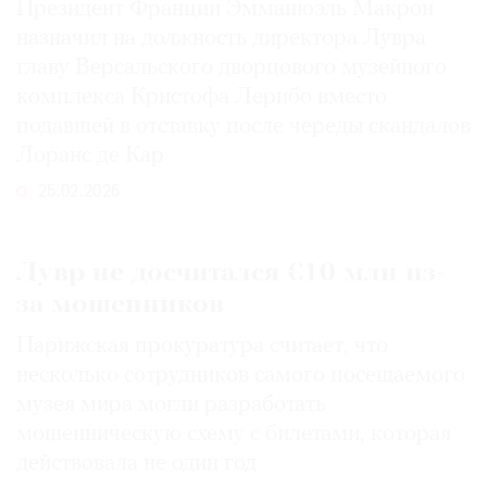
Президент Франции Эмманюэль Макрон
Где
назначил на должность директора Лувра
найти
главу Версальского дворцового музейного
газету
комплекса Кристофа Лерибо вместо
Контакты
подавшей в отставку после череды скандалов
редакции
Лоранс де Кар
Авторы
25.02.2026
Медиакит
Mediakit
Лувр не досчитался €10 млн из-
за мошенников
Парижская прокуратура считает, что
несколько сотрудников самого посещаемого
музея мира могли разработать
мошенническую схему с билетами, которая
действовала не один год