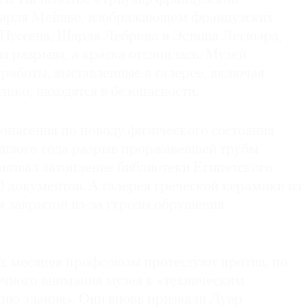
Шарля Мейнье, изображающем французских
Пуссена, Шарля Лебрена и Эсташа Лесюэра,
 разрыва, а краска отслоилась. Музей
е работы, выставленные в галерее, включая
ко, находятся в безопасности.
опасения по поводу физического состояния
ошлого года разрыв проржавевшей трубы
вызвал затопление библиотеки Египетского
0 документов. А галерея греческой керамики из
ся закрытой из-за угрозы обрушения
их месяцев профсоюзы протестуют против, по
очного внимания музея к «техническим
нию здания». Они вновь призвали Лувр