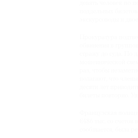
девять человек по п
поддельных билетов
экскурсоводы и двое
Прокуратура подтве
обвинения в группо
стражу до суда. По 
мошеннической схеме
раз, чтобы незаметн
полагают, что члены
десяти лет приводит
билеты повторно. Ущ
Французская полици
€486 тыс. со счетов
сообщается, была ре