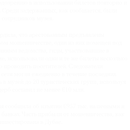
одозрению в использовании билетов повторно и
. Среди задержанных, как сообщается, были
 сотрудников музея.
рдила, что арестованным предъявлены
вом мошенничестве, один из них помещен под
данным ведомства, гиды, участвовавшие в
, использовали одни и те же билеты несколько
о проводить посетителей. Следователи
 сети могли ежедневно в течение последних
ь в музей до 20 туристических групп, используя
ерб составил не менее €10 млн.
я сообщила об изъятии €957 тыс. наличными и
 в банках. Часть прибыли от мошенничества, как
инвестирована в Дубае.