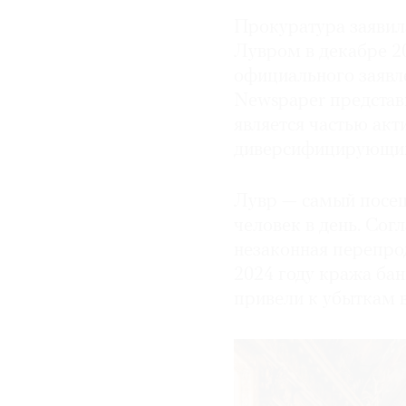
Прокуратура заявила
Лувром в декабре 20
официального заявле
Newspaper представ
является частью акт
диверсифицирующим
Лувр — самый посещ
человек в день. Сог
незаконная перепро
2024 году кража ба
привели к убыткам в