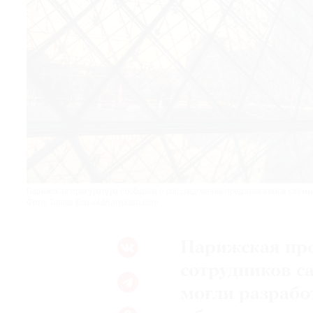
© 2021 The Art Newspaper Russia
Парижская прокуратура сообщила о расследовании предполагаемой схемы
Фото: Tomas Eidsvold/Unsplash.com
Парижская про
сотрудников с
могли разрабо