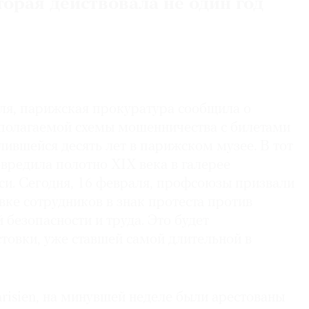
торая действовала не один год
аля, парижская прокуратура сообщила о
полагаемой схемы мошенничества с билетами
лившейся десять лет в парижском музее. В тот
вредила полотно XIX века в галерее
си. Сегодня, 16 февраля, профсоюзы призвали
вке сотрудников в знак протеста против
 безопасности и труда. Это будет
товки, уже ставшей самой длительной в
risien, на минувшей неделе были арестованы