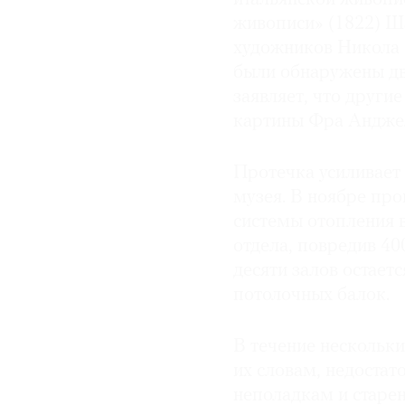
живописи» (1822) 
художников Никола 
были обнаружены два
заявляет, что други
картины Фра Анджели
Протечка усиливает 
музея. В ноябре пр
системы отопления 
отдела, повредив 40
десяти залов остает
потолочных балок.
В течение нескольк
их словам, недостат
неполадкам и старе