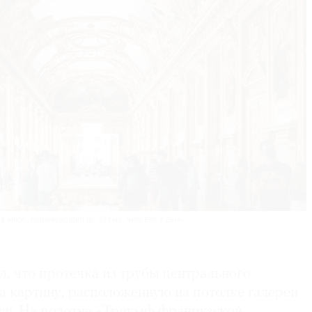
 мире, принимающий до 30 тыс. человек в день.
, что протечка из трубы центрального
а картину, расположенную на потолке галереи
си. На полотне «Триумф французской