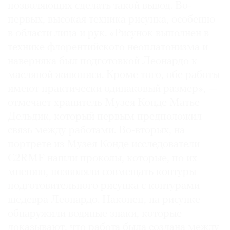
позволяющих сделать такой вывод. Во-
Где
первых, высокая техника рисунка, особенно
найти
газету
в области лица и рук. «Рисунок выполнен в
технике флорентийского неоплатонизма и
Контакты
наверняка был подготовкой Леонардо к
редакции
масляной живописи. Кроме того, обе работы
Авторы
имеют практически одинаковый размер», —
Медиакит
отмечает хранитель Музея Конде Матье
Mediakit
Дельдик, который первым предположил
связь между работами. Во-вторых, на
портрете из Музея Конде исследователи
C2RMF нашли проколы, которые, по их
мнению, позволяли совмещать контуры
подготовительного рисунка с контурами
шедевра Леонардо. Наконец, на рисунке
обнаружили водяные знаки, которые
доказывают, что работа была создана между