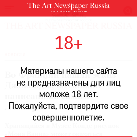
НОВОСТИ
18+
ВЫСТАВКИ
РЕСТАВРАЦИЯ
НОВОСТИ
КНИГИ
Материалы нашего сайта
ПО
Во Франции нашли эскиз
ПУТИ
не предназначены для лиц
Джоконды, возможно
РЕЙТИНГ
моложе 18 лет.
МУЗЕЕВ
написанный самим
РОСКОШЬ
Пожалуйста, подтвердите свое
Леонардо
ПРИГЛАШЕНИЯ
совершеннолетие.
Хранящийся в Музее Конде рисунок
«Мона Ванна» может оказаться