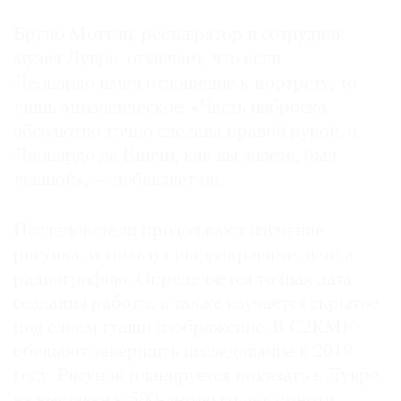
Бруно Моттин, реставратор и сотрудник
музея Лувра, отмечает, что если
Леонардо имел отношение к портрету, то
лишь эпизодическое. «Часть наброска
абсолютно точно сделана правой рукой, а
Леонардо да Винчи, как вы знаете, был
левшой», — добавляет он.
Исследователи продолжают изучение
рисунка, используя инфракрасные лучи и
радиографию. Определяется точная дата
создания работы, а также изучается скрытое
под слоем гуаши изображение. В C2RMF
обещают завершить исследование к 2019
году. Рисунок планируется показать в Лувре
на выставке к 500-летию со дня смерти