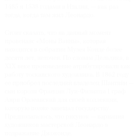
1485 и 1538 годами в Италии, — как раз
тогда, когда там жил Леонардо.
Стоит сказать, что на данный момент
©
2021
провенанс «Моны Ванны», которая
The
находится в собрании Музея Конде более
Art
десяти лет, неточен. По словам Дельдика, в
Newspaper
XIX веке произведение атрибутировали как
Russia
работу тосканского художника. В 1862 году
ее приобрел последний владелец Шантийи —
сын короля Франции Луи-Филиппа I граф
Анри Орлеанский для своей коллекции,
которую позже завещал государству.
Предполагалось, что рисунок — вариация
художников мастерской Леонардо в
подражание Джоконде.