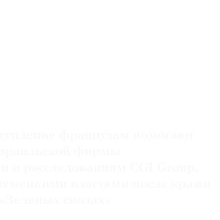
ступление французам помогают
израильской фирмы
ти и расследованиям CGI Group,
немецкими властями после кражи
 «Зеленых сводах»