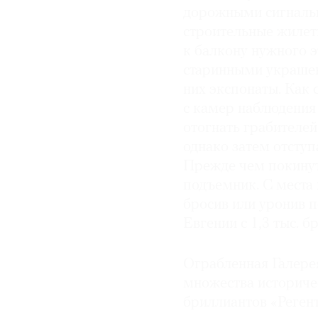
дорожными сигнальн
строительные жилет
к балкону нужного э
старинными украшен
них экспонаты. Как с
с камер наблюдения 
отогнать грабителей
однако затем отсту
Прежде чем покинут
подъемник. С места 
бросив или уронив 
Евгении с 1,3 тыс. б
Ограбленная Галере
множества историче
бриллиантов «Регент