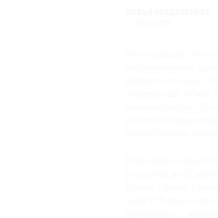
СОФЬЯ БАГДАСАРОВА
28.10.2025
Уже очевидно, что г
императорских драго
привлекательное для
знаменитый музей, 
знаменитостей. Но ес
развлекающая истори
французского музея
Напомним известну
украдены из Галере
Крыла Денон, утром 
минут. Четверо прес
автовышку — машину