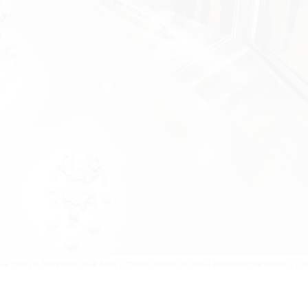
тиару и бриллиантовый бант, а также корону (ее воры обронили при побеге), в э