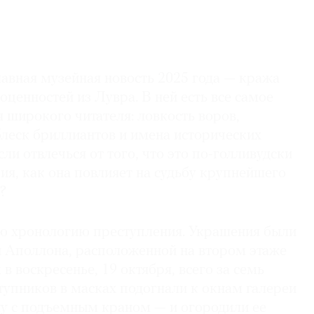
лавная музейная новость 2025 года — кража
ценностей из Лувра. В ней есть все самое
 широкого читателя: ловкость воров,
блеск бриллиантов и имена исторических
ли отвлечься от того, что это по-голливудски
я, как она повлияет на судьбу крупнейшего
?
ю хронологию преступления. Украшения были
и Аполлона, расположенной на втором этаже
в воскресенье, 19 октября, всего за семь
тупников в масках подогнали к окнам галереи
 с подъемным краном — и огородили ее