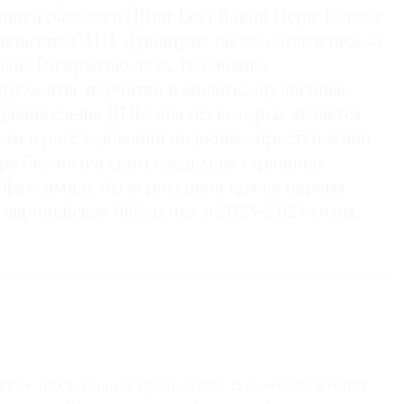
нней разведки (Шин-Бет) Яаков Пери. Сейчас,
ильских СМИ, французы также обратились за
ме. Раскрытию дела, возможно,
трументы, перчатки и жилеты, брошенные
айдены следы ДНК, анализ которых является
м в расследовании подобных преступлений.
аря биологическим следам на страницах
-факсимиле была раскрыта кража первых
европейских библиотек в 2023–2024 годах.
исок похищенных предметов. В их число входят