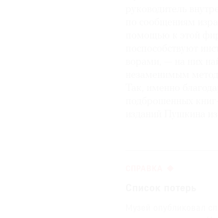
руководитель внутре
по сообщениям изра
помощью к этой фир
поспособствуют инс
ворами, — на них н
незаменимым методо
Так, именно благод
подброшенных книг
изданий Пушкина из 
СПРАВКА
Список потерь
Музей опубликовал сп