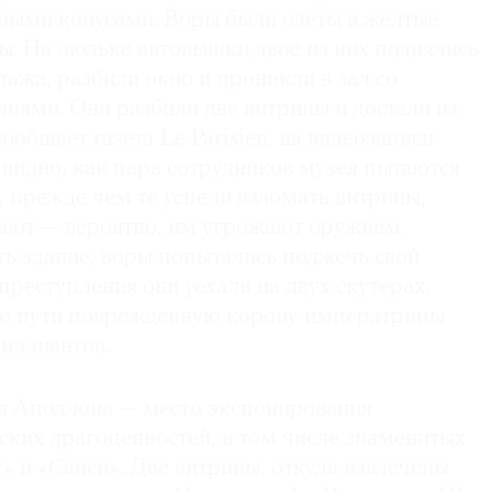
ыми конусами. Воры были одеты в желтые
ы. На люльке автовышки двое из них поднялись
тажа, разбили окно и проникли в зал со
иями. Они разбили две витрины и достали из
ообщает газета Le Parisien, на видеозаписи
видно, как пара сотрудников музея пытаются
, прежде чем те успели взломать витрины,
пают — вероятно, им угрожают оружием.
ь здание, воры попытались поджечь свой
преступления они уехали на двух скутерах,
по пути поврежденную корону императрицы
риллиантов.
я Аполлона — место экспонирования
ских драгоценностей, в том числе знаменитых
» и «Санси». Две витрины, откуда извлечены