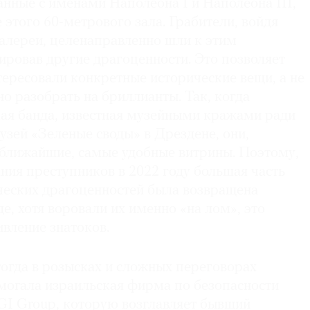
анные с именами Наполеона I и Наполеона III,
е этого 60-метрового зала. Грабители, войдя
галереи, целенаправленно шли к этим
ировав другие драгоценности. Это позволяет
нтересовали конкретные исторические вещи, а не
но разобрать на бриллианты. Так, когда
кая банда, известная музейными кражами ради
узей «Зеленые своды» в Дрездене, они,
 ближайшие, самые удобные витрины. Поэтому,
ния преступников в 2022 году большая часть
еских драгоценностей была возвращена
е, хотя воровали их именно «на лом», это
вление знатоков.
огда в розысках и сложных переговорах
могала израильская фирма по безопасности
GI Group, которую возглавляет бывший