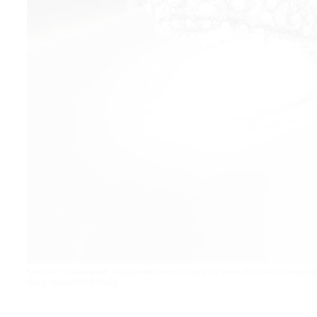
© 2021 The Art Newspaper Russia
Комплект ювелирных украшений императрицы Евгении, включая похищенные 
Фото: IMAGO/VCG/TASS