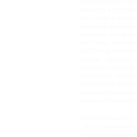
драгоценности, связ
находятся в середин
через окно в торце 
витринам, проигнор
надеяться, что их и
что угодно, что мож
в 2019 году этничес
«сырья», ограбила м
наоборот, взломали
когда после задержа
похищенных историч
в неразобранном вид
вызвало большое уди
Немецким властям т
с преступниками по
и расследованиям C