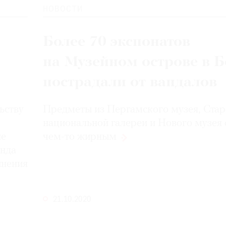
НОВОСТИ
Более 70 экспонатов
на Музейном острове в 
пострадали от вандалов
ьству
Предметы из Пергамского музея, Ста
национальной галереи и Нового музея
не
чем-то
жирным
онда
инения
21.10.2020