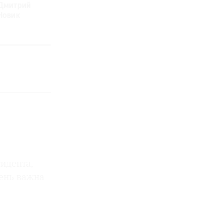
Дмитрий
Мария
Новик
Сидельникова
идента,
ень важна