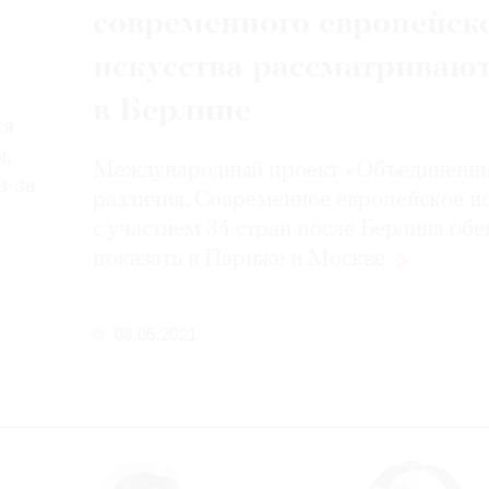
современного европейск
искусства рассматриваю
в Берлине
ся
ы,
Международный проект «Объединенн
з-за
различия. Современное европейское ис
с участием 34 стран после Берлина об
показать в Париже
и Москве
08.06.2021