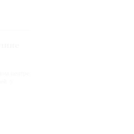
лине
ном центре
ией