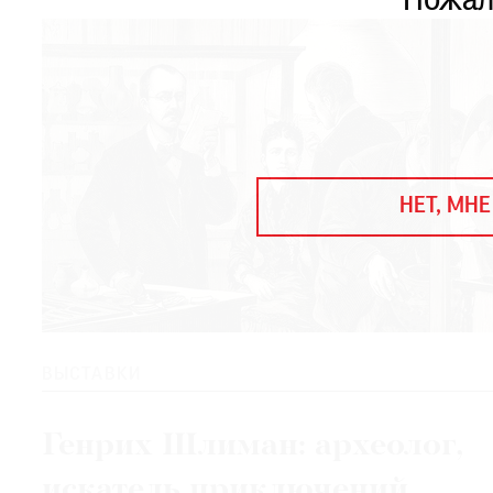
Пожал
ЕЖЕГОДНАЯ ПРЕМИЯ
КИНОФЕСТИВАЛЬ
Подписаться на новости
Подписаться на газету
НЕТ, МНЕ
Где найти газету
Контакты редакции
Авторы
Медиакит
Mediakit
ВЫСТАВКИ
Генрих Шлиман: археолог,
искатель приключений