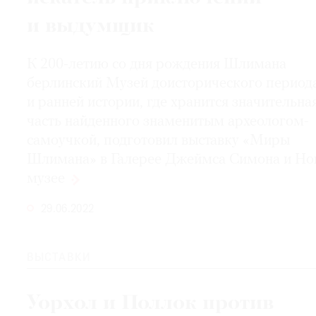
и выдумщик
© 2021 The Art Newspaper Russia
К 200-летию со дня рождения Шлимана
берлинский Музей доисторического период
и ранней истории, где хранится значительна
часть найденного знаменитым археологом-
самоучкой, подготовил выставку «Миры
Шлимана» в Галерее Джеймса Симона и Н
музее
29.06.2022
ВЫСТАВКИ
Уорхол и Поллок против