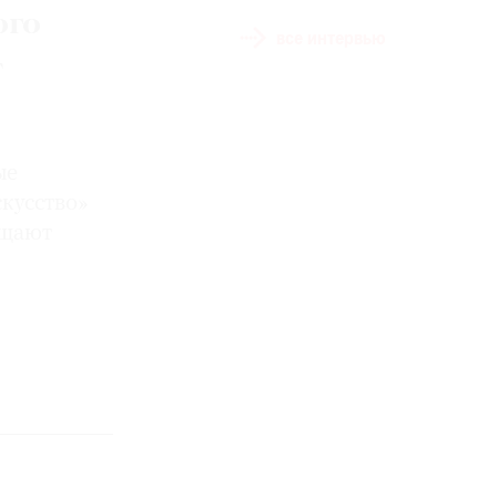
ого
все интервью
т
ые
кусство»
ещают