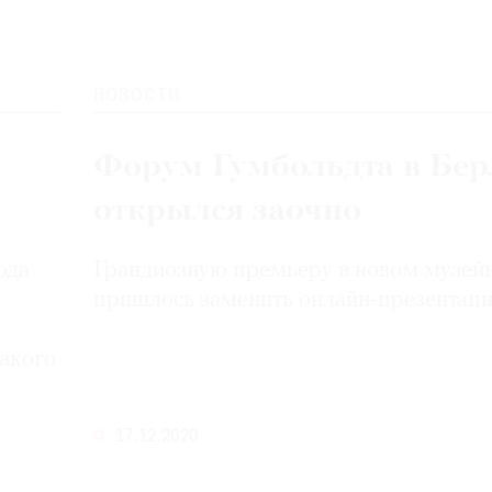
НОВОСТИ
Форум Гумбольдта в Бер
открылся заочно
ода
Грандиозную премьеру в новом музей
к
пришлось заменить
онлайн-презентац
такого
17.12.2020