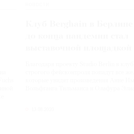
НОВОСТИ
Клуб Berghain в Берлине
до конца пандемии стал
выставочной площадкой
Благодаря проекту Studio Berlin в клуб
на
строгого фейсконтроля попадут все ж
Fuchs
которые увидят произведения Анне И
енной
Вольфганга Тильманса и Олафура
Эли
te
13.08.2020