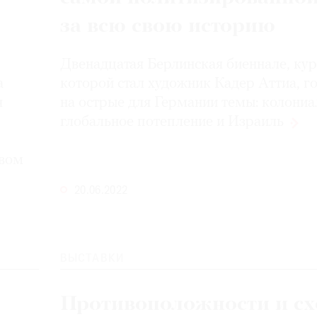
за всю свою историю
Двенадцатая Берлинская биеннале, ку
а
которой стал художник Кадер Аттиа, г
я
на острые для Германии темы: колониа
глобальное потепление
и Израиль
овом
20.06.2022
ВЫСТАВКИ
Противоположности и сх