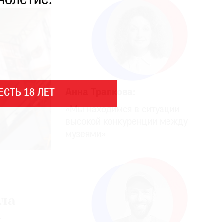
нолетие.
Анна Трапкова:
ЕСТЬ 18 ЛЕТ
«Мы находимся в ситуации
высокой конкуренции между
музеями»
ала
й