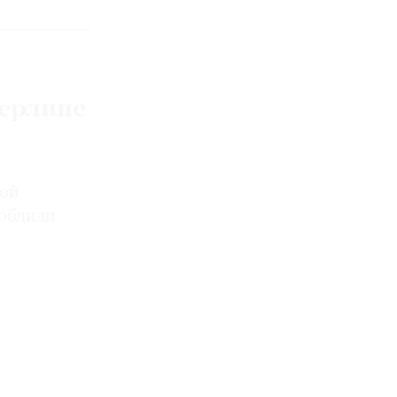
Берлине
рой
 облили