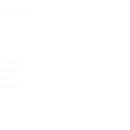
 в обход
елающие,
мхоф,
ассона