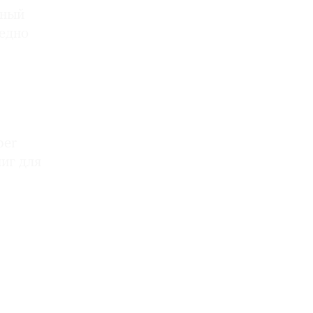
ный
ледно
per
ниг для