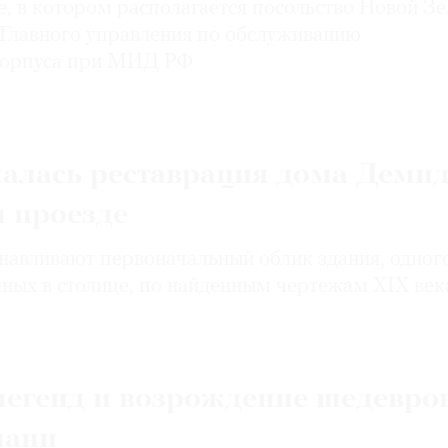
, в котором располагается посольство Новой Зе
и Главного управления по обслуживанию
корпуса при МИД РФ
чалась реставрация дома Деми
м проезде
анавливают первоначальный облик здания, одног
нных в столице, по найденным чертежам XIX век
легенд и возрождение шедевро
мани