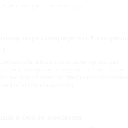
подделками русского авангарда
конец отреставрируют Северны
ал
ключает обновление причальной территории,
илегающего парка и реставрацию самого здания
го наследия. Именно постройка в стиле сталинс
вой в обновленном ансамбле
шни в осаде времени