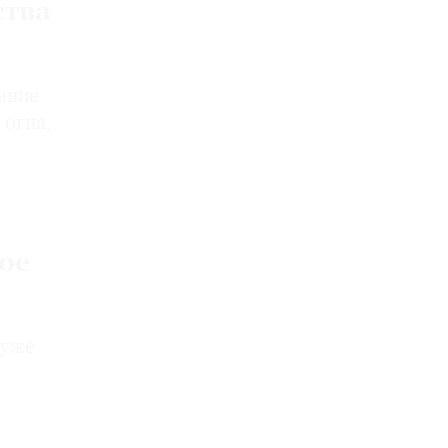
ства
ание
 огня,
ое
 уже