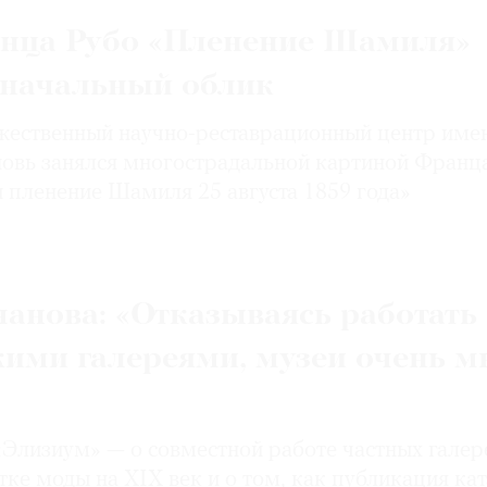
нца Рубо «Пленение Шамиля»
оначальный облик
жественный научно-реставрационный центр име
овь занялся многострадальной картиной Франц
и пленение Шамиля 25 августа 1859 года»
анова: «Отказываясь работать
ими галереями, музеи очень м
«Элизиум» — о совместной работе частных галер
тке моды на XIX век и о том, как публикация ка