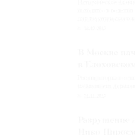
Историческое здание
находится в ведени
дипломатического 
18.12.2017
В Москве на
в Елоховско
Реставраторы восст
из немногих деревя
01.11.2017
Разрушение 
Нико Пирос