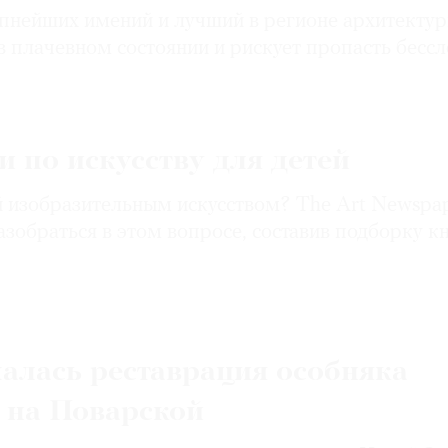
пнейших имений и лучший в регионе архитектур
в плачевном состоянии и рискует пропасть бесс
 по искусству для детей
 изобразительным искусством? The Art Newspa
азобраться в этом вопросе, составив подборку к
алась реставрация особняка
 на Поварской