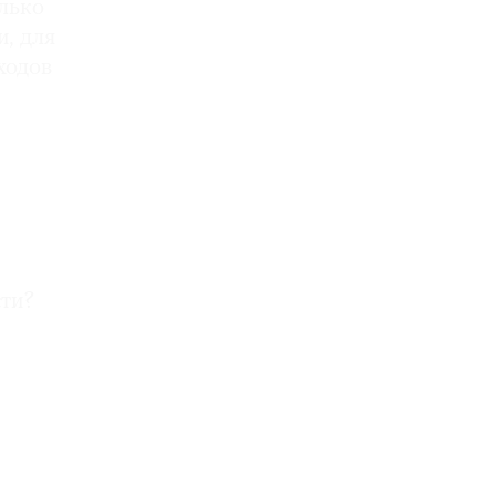
олько
и, для
ходов
сти?