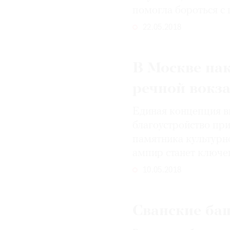
помогла бороться с 
22.05.2018
В Москве на
речной вокз
Единая концепция в
благоустройство пр
памятника культурно
ампир станет ключе
10.05.2018
Сванские ба