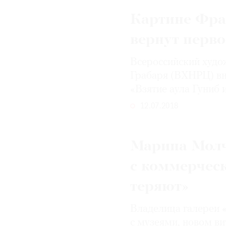
Картине Фра
вернут перв
Всероссийский худо
Грабаря (ВХНРЦ) вн
«Взятие аула Гуниб 
12.07.2018
Марина Молч
с коммерческ
теряют»
Владелица галереи 
с музеями, новом ви