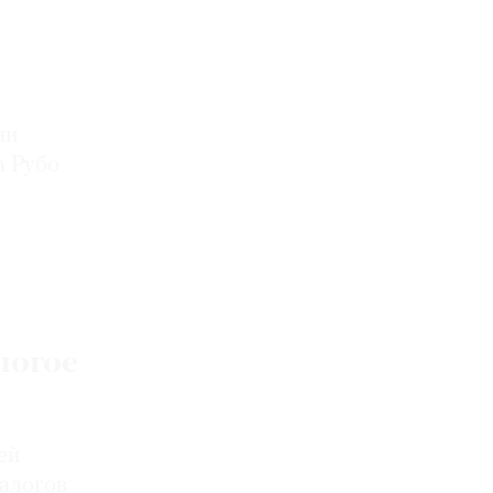
ни
а Рубо
ногое
ей
талогов