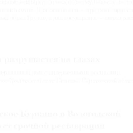
льные башни строились по всему Кавказу, но т
нились сотни. Для сванов они — предмет гордост
ый образ Грузии, а для государства — статья рас
 разрушается на глазах
деревянный дом с интерьерными росписями,
рообрядческом селе Поповка Саратовской обла
ское-Куркино в Вологодской
ует срочной реставрации