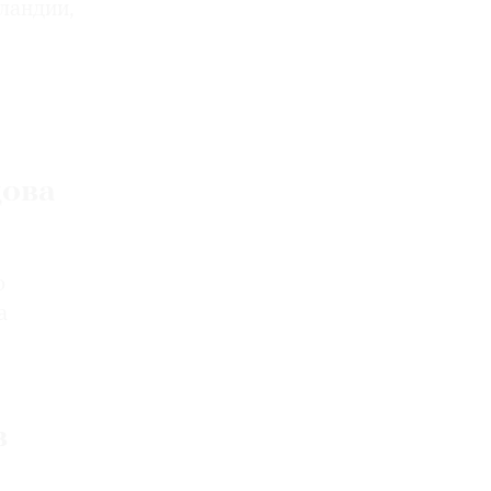
ландии,
дова
о
а
в