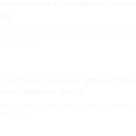
памятникам деревянного зодче
ера
ения в Кондопоге в очередной раз привлек вним
 Севера, которому угрожает гибель не только от
должного ухода
ульптуры усадьбы Архангельск
свои прежние места
ции скульптур специалисты обещают завершить
етию музея