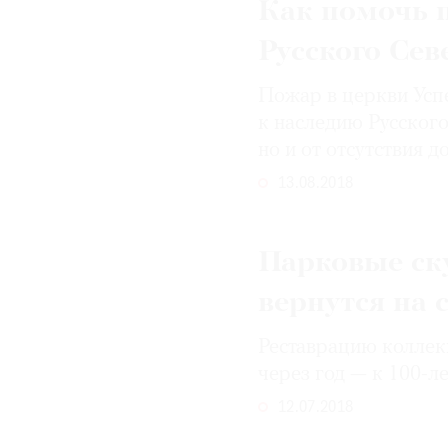
Как помочь 
© 2021 The Art Newspaper Russia
Русского Сев
Пожар в церкви Усп
к наследию Русского
но и от отсутствия 
13.08.2018
Парковые ск
вернутся на 
Реставрацию коллек
через год — к 100-л
12.07.2018