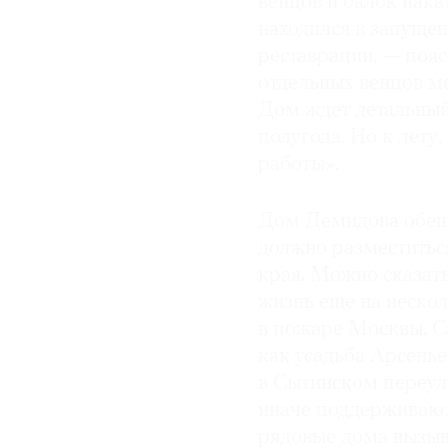
венцов и балок нака
находился в запуще
реставрации, — поя
отдельных венцов ме
Дом ждет детальный
полугода. Но к лету
работы».
Дом Демидова обеща
должно разместитьс
края. Можно сказать
жизнь еще на нескол
в пожаре Москвы. С
как усадьба Арсень
в Сытинском переулк
иначе поддерживаютс
рядовые дома вызыв