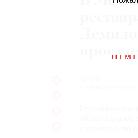
В Москв
Пожал
ЕЖЕГОДНАЯ ПРЕМИЯ
КИНОФЕСТИВАЛЬ
реставр
Демидо
Подписаться на новости
проезд
Подписаться на газету
НЕТ, МНЕ
Где найти газету
Контакты редакции
Авторы
№58
Медиакит
Mediakit
МАТЕРИАЛ ИЗ ГАЗЕТЫ
Реставраторы 
облик здания,
в столице, по