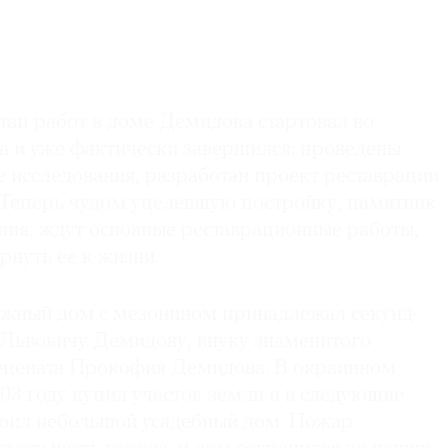
тап работ в доме Демидова стартовал во
та и уже фактически завершился: проведены
 исследования, разработан проект реставрации
 Теперь чудом уцелевшую постройку, памятник
ния, ждут основные реставрационные работы,
рнуть ее к жизни.
жный дом с мезонином принадлежал секунд-
Львовичу Демидову, внуку знаменитого
ецената Прокофия Демидова. В окраинном
803 году купил участок земли и в следующие
роил небольшой усадебный дом. Пожар