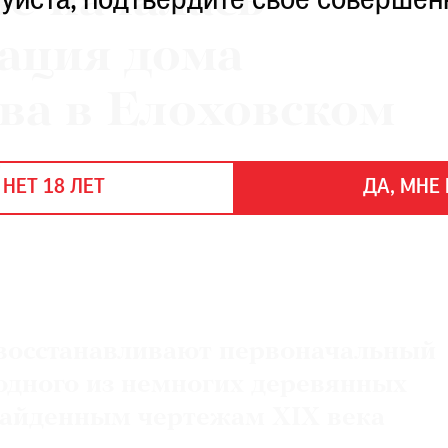
е началась
уйста, подтвердите свое совершен
ация дома
ва в Елоховском
е
 НЕТ 18 ЛЕТ
ДА, МНЕ 
восстанавливают первоначальный
 одного из немногих деревянных
 найденным чертежам XIX века