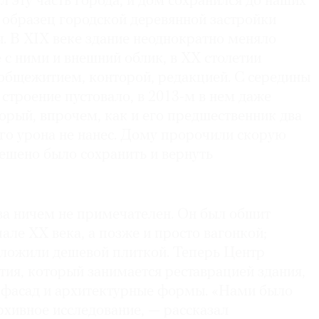
ул эту часть города, и дом сохранился до наших
 образец городской деревянной застройки
 В XIX веке здание неоднократно меняло
е с ними и внешний облик, в XX столетии
общежитием, конторой, редакцией. С середины
строение пустовало, в 2013-м в нем даже
орый, впрочем, как и его предшественник два
ого урона не нанес. Дому пророчили скорую
решено было сохранить и вернуть
а ничем не примечателен. Он был обшит
але XX века, а позже и просто вагонкой;
ложили дешевой плиткой. Теперь Центр
ия, который занимается реставрацией здания,
фасад и архитектурные формы. «Нами было
рхивное исследование, — рассказал