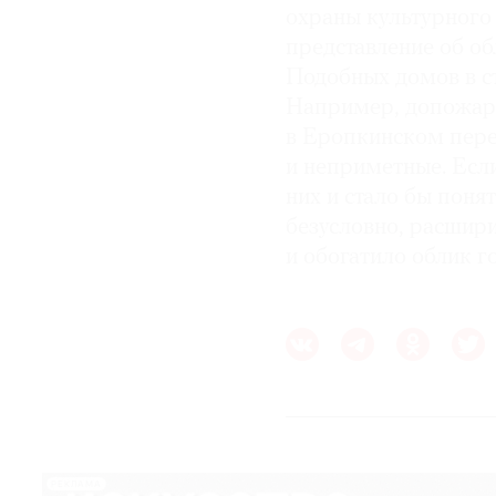
охраны культурного 
представление об об
Подобных домов в с
Например, допожар
в Еропкинском пере
и неприметные. Есл
них и стало бы понят
безусловно, расшир
и обогатило облик г
РЕКЛАМА