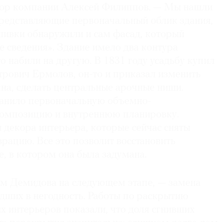
тор компании Алексей Филиппов. — Мы нашли
представляющие первоначальный облик здания,
шивки обнаружили и сам фасад, который
 сведения». Здание имело два контура
о набили на другую. В 1831 году усадьбу купил
трович Ермолов, он-то и приказал изменить
на, сделать центральные арочные ниши.
анило первоначальную объемно-
композицию и внутреннюю планировку.
 декора интерьера, которые сейчас сняты
врацию. Все это позволит восстановить
е, в котором она была задумана.
дом Демидова на следующем этапе, — замена
дших в негодность. Работы по раскрытию
х интерьеров показали, что доля сгнивших