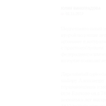
© 2021 The Art Newspaper Russia
ЮЛИЯ ВИНОГРАДОВА
01.11.2017
Подготовительный э
второй половине ле
архивные и натурные
с приспособлением.
федерального значе
которые позволят ве
Деревянный одноэта
майору Александру 
горнозаводчика и м
селе Елохове он в 1
несколько лет выст