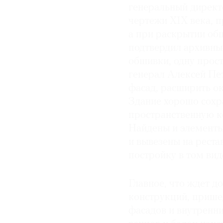
генеральный дирек
чертежи XIX века, 
а при раскрытии об
подтвердил архивные
обшивки, одну прост
генерал Алексей Пе
фасад, расширить ок
Здание хорошо сохр
пространственную 
Найдены и элементы
и вывезены на реста
постройку в том вид
Главное, что ждет 
конструкций, прише
фасадов и внутренни