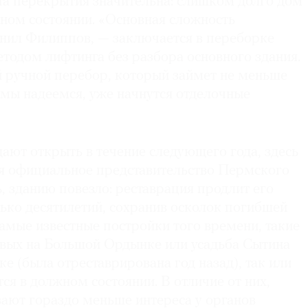
та перекрытия значительна: слишком долго дом
нном состоянии. «Основная сложность
снил Филиппов, — заключается в переборке
тодом лифтинга без разбора основного здания.
 ручной перебор, который займет не меньше
, мы надеемся, уже начнутся отделочные
ют открыть в течение следующего года, здесь
я официальное представительство Пермского
, зданию повезло: реставрация продлит его
ько десятилетий, сохранив осколок погибшей
амые известные постройки того времени, такие
евых на Большой Ордынке или усадьба Сытина
е (была отреставрирована год назад), так или
я в должном состоянии. В отличие от них,
ают гораздо меньше интереса у органов