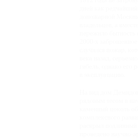
1812 года не затрон
дней как редчайший
допожарной Москвы.
владельцев, а вмест
пережило бытность 
2000-х заброшенное 
случился пожар, кот
века назад, серьезн
гибель, однако его 
в эксплуатацию.
На вид дом Демидов
рядовым тесом в нач
каменный цоколь об
комплексного развит
раскрыл подлинный 
проведено научно-а