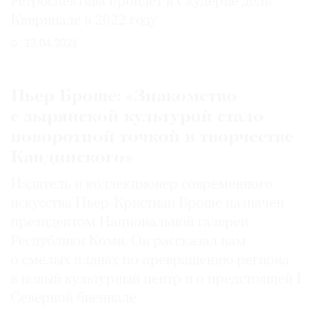
Ретроспектива пройдет в Скудерие дель
Квиринале в 2022 году
13.04.2021
©
2021
Пьер Броше: «Знакомство
The
с зырянской культурой стало
Art
поворотной точкой в творчестве
Newspaper
Кандинского»
Russia
Издатель и коллекционер современного
искусства Пьер-Кристиан Броше назначен
президентом Национальной галереи
Республики Коми. Он рассказал нам
о смелых планах по превращению региона
в новый культурный центр и о предстоящей I
Северной биеннале