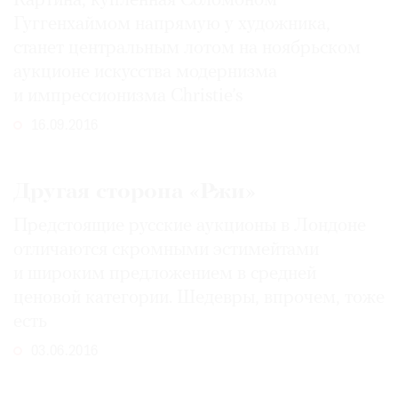
Картина, купленная Соломоном
Гуггенхаймом напрямую у художника,
станет центральным лотом на ноябрьском
аукционе искусства модернизма
и импрессионизма Christie’s
16.09.2016
Другая сторона «Ржи»
Предстоящие русские аукционы в Лондоне
отличаются скромными эстимейтами
и широким предложением в средней
ценовой категории. Шедевры, впрочем, тоже
есть
03.06.2016