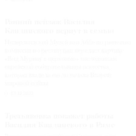
Где
найти
газету
Ранний пейзаж Василия
Кандинского вернут в семью
Контакты
редакции
Нидерландский Музей ван Аббе по решению
Авторы
комиссии по реституции передаст картину
Медиакит
«Вид Мурнау с церковью» наследникам
еврейской собирательницы искусства,
Mediakit
которая владела ею до начала Второй
мировой войны
13.12.2022
Третьяковка покажет работы
Василия Кандинского в Риме