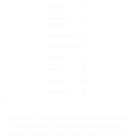
галеристы
15
директора
142
музеев
©
искусствоведы
37
2021
коллекционеры
57
The
Art
кураторы
78
Newspaper
поэты
28
Russia
художники
1666
чиновники
81
Первым тут, разумеется,
Пабло Пикассо
—
для современного мира искусства фигура
символическая, сакраментальная; притом