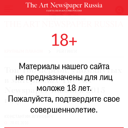
НОВОСТИ
18+
ВЫСТАВКИ
РЕСТАВРАЦИЯ
КРУПНЫМ ПЛАНОМ
РЕЙТИНГИ
КНИГИ
Материалы нашего сайта
ПО
Топ-100 персон, упомянутых
ПУТИ
не предназначены для лиц
в материалах The Art
РЕЙТИНГ
моложе 18 лет.
МУЗЕЕВ
Newspaper Russia в 2015
РОСКОШЬ
Пожалуйста, подтвердите свое
году
ПРИГЛАШЕНИЯ
совершеннолетие.
КОНСТАНТИН АГУНОВИЧ
20.01.2016