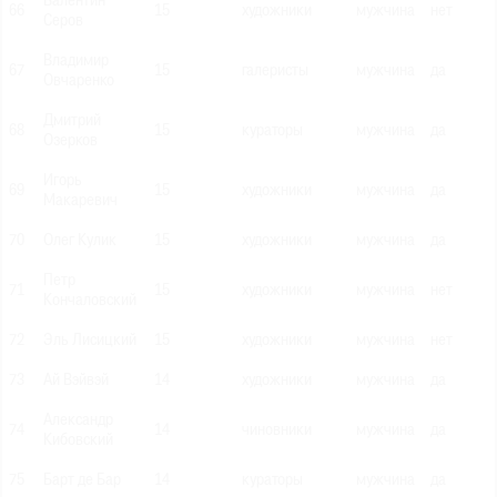
Валентин
66
15
художники
мужчина
нет
Серов
Владимир
67
15
галеристы
мужчина
да
Овчаренко
Дмитрий
68
15
кураторы
мужчина
да
Озерков
Игорь
69
15
художники
мужчина
да
Макаревич
70
Олег Кулик
15
художники
мужчина
да
Петр
71
15
художники
мужчина
нет
Кончаловский
72
Эль Лисицкий
15
художники
мужчина
нет
73
Ай Вэйвэй
14
художники
мужчина
да
Александр
74
14
чиновники
мужчина
да
Кибовский
75
Барт де Бар
14
кураторы
мужчина
да