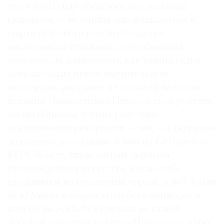
что в этом году обошлось без обычных
скандалов — не считая закончившегося в
марте судебного разбирательства
наследников художника с его бывшим
электриком, стяжавшим, как решил судья,
неправедным путем значительную
коллекцию рисунков и коллажей великого
испанца. Зарабатывал Пикассо свой рейтинг,
таким образом, в этом году либо
аукционными рекордами — так, «
Алжирские
женщины
», проданные в мае на
Christie’s
за
$179,36 млн, стали самым дорогим
произведением искусства, когда-либо
проданным на публичных торгах, а $67,4 млн
за «
Певицу кабаре
» «голубого периода» в
ноябре на
Sotheby’s
сделали ее самой
дорогой картиной раннего Пикассо, — либо