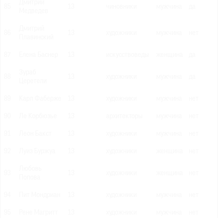
Дмитрий
85
13
чиновники
мужчина
да
Медведев
Дмитрий
86
13
художники
мужчина
нет
Плавинский
87
Елена Баснер
13
искусствоведы
женщина
да
Зураб
88
13
художники
мужчина
да
Церетели
89
Карл Фаберже
13
художники
мужчина
нет
90
Ле Корбюзье
13
архитекторы
мужчина
нет
91
Леон Бакст
13
художники
мужчина
нет
92
Луиз Буржуа
13
художники
женщина
нет
Любовь
93
13
художники
женщина
нет
Попова
94
Пит Мондриан
13
художники
мужчина
нет
95
Рене Магритт
13
художники
мужчина
нет