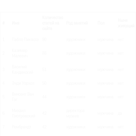
Количество
Ныне
#
Имя
статей на
Род занятий
Пол
живущий
сайте
1
Пабло Пикассо
90
художники
мужчина
нет
Казимир
2
88
художники
мужчина
нет
Малевич
Василий
3
51
художники
мужчина
нет
Кандинский
4
Энди Уорхол
50
художники
мужчина
нет
Винсент Ван
5
44
художники
мужчина
нет
Гог
Михаил
директора
6
42
мужчина
да
Пиотровский
музеев
7
Рембрандт
42
художники
мужчина
нет