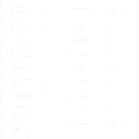
Виктор
76
14
коллекционеры
мужчина
да
Вексельберг
Виктор
77
14
кураторы
мужчина
да
Мизиано
78
Заха Хадид
14
архитекторы
женщина
да
Константин
79
14
художники
мужчина
нет
Маковский
80
Оквуи Энвезор
14
кураторы
мужчина
да
Франсиско
81
14
художники
мужчина
нет
Гойя
82
Юрий Альберт
14
художники
мужчина
да
83
Яёи Кусама
14
художники
женщина
да
Джованни
84
Баттиста
13
художники
мужчина
нет
Пиранези