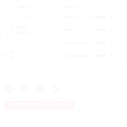
96
Таус Махачева
13
художники
женщина
да
97
Эдвард Мунк
13
художники
мужчина
нет
Анатолий
98
12
художники
мужчина
да
Осмоловский
99
Борис Гройс
12
искусствоведы
мужчина
да
Вальтер
100
12
искусствоведы
мужчина
нет
Беньямин
ПОДПИСАТЬСЯ НА НОВОСТИ