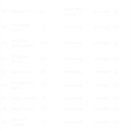
директора
38
Марина Лошак
21
женщина
да
музеев
Сальвадор
39
21
художники
мужчина
нет
Дали
Владимир
40
20
художники
мужчина
да
Дубосарский
Владимир
41
20
художники
мужчина
нет
Татлин
42
Джефф Кунс
20
художники
мужчина
да
Леонардо да
43
20
художники
мужчина
нет
Винчи
44
Роберт Фальк
20
художники
мужчина
нет
45
Вадим Сидур
19
художники
мужчина
нет
Джексон
46
19
художники
мужчина
нет
Поллок