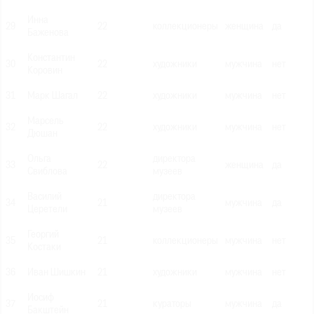
Инна
29
22
коллекционеры
женщина
да
Баженова
Константин
30
22
художники
мужчина
нет
Коровин
31
Марк Шагал
22
художники
мужчина
нет
Марсель
32
22
художники
мужчина
нет
Дюшан
Ольга
директора
33
22
женщина
да
Свиблова
музеев
Василий
директора
34
21
мужчина
да
Церетели
музеев
Георгий
35
21
коллекционеры
мужчина
нет
Костаки
36
Иван Шишкин
21
художники
мужчина
нет
Иосиф
37
21
кураторы
мужчина
да
Бакштейн