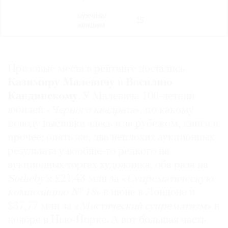
мужчина/
15
женщина
Призовые места в рейтинге достались
Казимиру Малевичу
и
Василию
Кандинскому
. У Малевича 100-летний
юбилей «
Черного квадрата
», по какому
поводу выставки здесь и за рубежом, книги и
прочее; опять же, два неплохих аукционных
результата у вообще-то редкого на
аукционных торгах художника, оба раза на
Sotheby’s
: £21,43 млн за «
Супрематическую
композицию № 18
» в июне в Лондоне и
$37,77 млн за «
Мистический супрематизм
» в
ноябре в Нью-Йорке. А вот большая часть