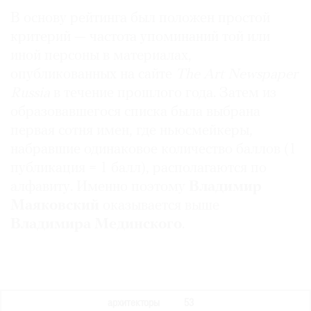
Где
В основу рейтинга был положен простой
найти
критерий — частота упоминаний той или
газету
иной персоны в материалах,
опубликованных на сайте
The Art Newspaper
Контакты
редакции
Russia
в течение прошлого года. Затем из
образовавшегося списка была выбрана
Авторы
первая сотня имен, где ньюсмейкеры,
Медиакит
набравшие одинаковое количество баллов (1
Mediakit
публикация = 1 балл), располагаются по
алфавиту. Именно поэтому
Владимир
Маяковский
оказывается выше
Владимира Мединского
.
архитекторы
53