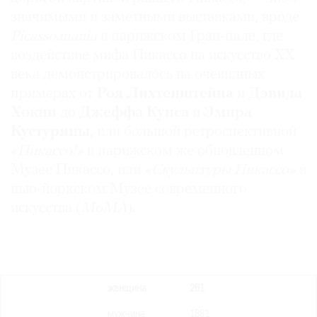
значимыми и заметными выставками, вроде
Picasso.mania
в парижском Гран-пале, где
воздействие мифа Пикассо на искусство ХХ
века демонстрировалось на очевидных
примерах от
Роя Лихтенштейна
и
Дэвида
Хокни
до
Джеффа Кунса
и
Эмира
Кустурицы
, или большой ретроспективной
«
Пикассо!»
в парижском же обновленном
Музее Пикассо, или
«Скульптуры Пикассо»
в
нью-йоркском Музее современного
искусства (
МоМА
).
женщина
261
мужчина
1881