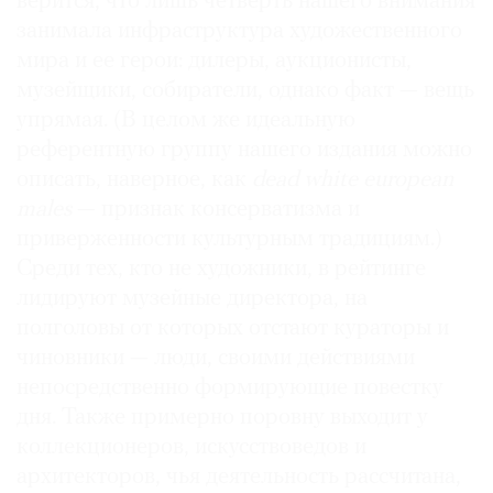
верится, что лишь четверть нашего внимания
занимала инфраструктура художественного
мира и ее герои: дилеры, аукционисты,
музейщики, собиратели, однако факт — вещь
упрямая. (В целом же идеальную
референтную группу нашего издания можно
описать, наверное, как
dead white european
males
— признак консерватизма и
приверженности культурным традициям.)
Среди тех, кто не художники, в рейтинге
лидируют музейные директора, на
полголовы от которых отстают кураторы и
чиновники — люди, своими действиями
непосредственно формирующие повестку
дня. Также примерно поровну выходит у
коллекционеров, искусствоведов и
архитекторов, чья деятельность рассчитана,