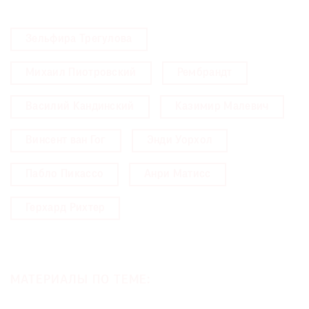
Зельфира Трегулова
Михаил Пиотровский
Рембрандт
Василий Кандинский
Казимир Малевич
Винсент ван Гог
Энди Уорхол
Пабло Пикассо
Анри Матисс
Герхард Рихтер
МАТЕРИАЛЫ ПО ТЕМЕ: