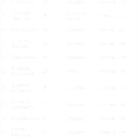
8
Анри Матисс
41
художники
мужчина
нет
Зельфира
директора
9
36
женщина
да
Трегулова
музеев
10
Герхард Рихтер
30
художники
мужчина
да
Александр
11
29
художники
мужчина
нет
Родченко
12
Поль Сезанн
29
художники
мужчина
нет
Владимир
13
28
поэты
мужчина
нет
Маяковский
Владимир
14
28
чиновники
мужчина
да
Мединский
Альберто
15
27
художники
мужчина
нет
Джакометти
16
Микеланджело
27
художники
мужчина
нет
Наталия
17
27
художники
женщина
нет
Гончарова