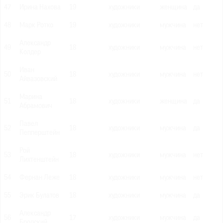
47
Ирина Нахова
19
художники
женщина
да
48
Марк Ротко
19
художники
мужчина
нет
Александр
49
18
художники
мужчина
нет
Колдер
Иван
50
18
художники
мужчина
нет
Айвазовский
Марина
51
18
художники
женщина
да
Абрамович
Павел
52
18
художники
мужчина
да
Пепперштейн
Рой
53
18
художники
мужчина
нет
Лихтенштейн
54
Фернан Леже
18
художники
мужчина
нет
55
Эрик Булатов
18
художники
мужчина
да
Александр
56
17
художники
мужчина
да
Бродский