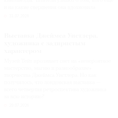
кинозвезды. Читатели узнают о том, кого еще
и на какие свершения она вдохновила
31.07.2026
Выставка Джеймса Уистлера,
художника с задиристым
характером
Музей Тейт проливает свет на «невероятное
мастерство, магию и разнообразие»
творчества Джеймса Уистлера. Но как
получилось, что лондонская выставка —
всего четвертая ретроспектива художника
за всю историю?
29.07.2026