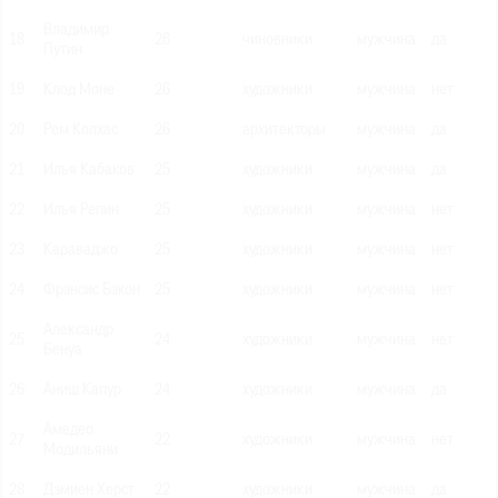
Владимир
18
26
чиновники
мужчина
да
Путин
19
Клод Моне
26
художники
мужчина
нет
20
Рем Колхас
26
архитекторы
мужчина
да
21
Илья Кабаков
25
художники
мужчина
да
22
Илья Репин
25
художники
мужчина
нет
23
Караваджо
25
художники
мужчина
нет
24
Фрэнсис Бэкон
25
художники
мужчина
нет
Александр
25
24
художники
мужчина
нет
Бенуа
26
Аниш Капур
24
художники
мужчина
да
Амедео
27
22
художники
мужчина
нет
Модильяни
28
Дэмиен Херст
22
художники
мужчина
да