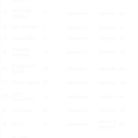
Александр
57
17
художники
мужчина
нет
Дейнека
58
Георг Базелиц
17
художники
мужчина
да
59
Оскар Рабин
17
художники
мужчина
да
Владимир
60
16
художники
мужчина
нет
Вейсберг
Джорджо Де
61
16
художники
мужчина
нет
Кирико
62
Исаак Левитан
16
художники
мужчина
нет
Ольга
63
16
художники
женщина
да
Чернышева
64
Эдгар Дега
16
художники
мужчина
нет
мужчина/
65
AES+F
15
художники
да
женщина