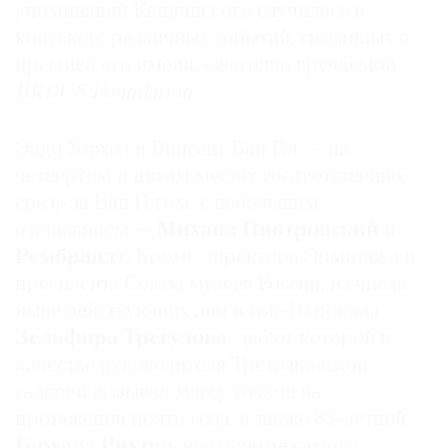
упоминаний Кандинского случилась в
контексте различных событий, связанных с
премией его имени, ежегодно вручаемой
BREUS Foundation
.
Энди Уорхол и Винсент Ван Гог — на
четвертом и пятом местах соответственно;
сразу за Ван Гогом, с небольшим
отставанием —
Михаил Пиотровский
и
Рембрандт
. Кроме директора Эрмитажа и
президента Союза музеев России, из числа
ныне действующих лиц в топ-10 попала
Зельфира
Трегулова
, дебют которой в
качестве руководителя Третьяковской
галереи вызывал массу толков на
протяжении почти года, а также 83-летний
Герхард
Рихтер
, чье реноме самого