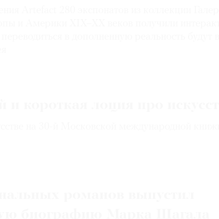
ия Artefact 280 экспонатов из коллекции Гале
ропы и Америки XIX–XX веков получили интерак
переводиться в дополненную реальность будут 
ея
 и короткая лоция про искусс
усстве на 30-й Московской международной книж
нальных романов выпустил
ую биографию Марка Шагала