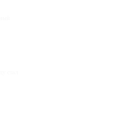
нный
ду стал