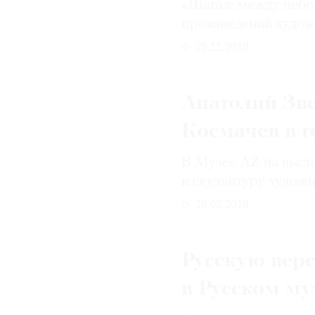
«Шагал: между небом
произведений художни
29.11.2019
Анатолий Зв
Космачев в г
В Музее AZ на выст
и скульптуру худож
18.03.2019
Русскую вер
в Русском му