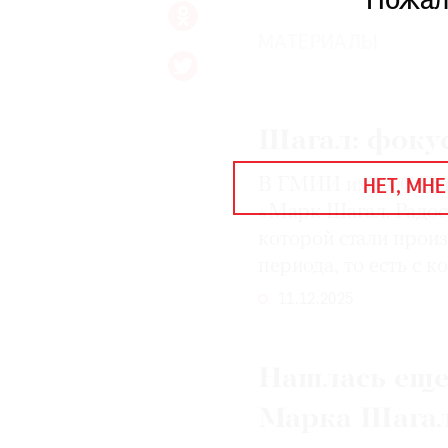
Пожал
ЕЖЕГОДНАЯ ПРЕМИЯ
КИНОФЕСТИВАЛЬ
МАТЕРИАЛЫ
Подписаться на новости
Шагал: фоку
Подписаться на газету
В ГМИИ им. А.С.Пуш
НЕТ, МНЕ
Где найти газету
«Марк Шагал. Радос
которой стали произ
Контакты редакции
Авторы
периода, то есть с к
Медиакит
Mediakit
11.12.2025
Нашлась еще
Марка Шага