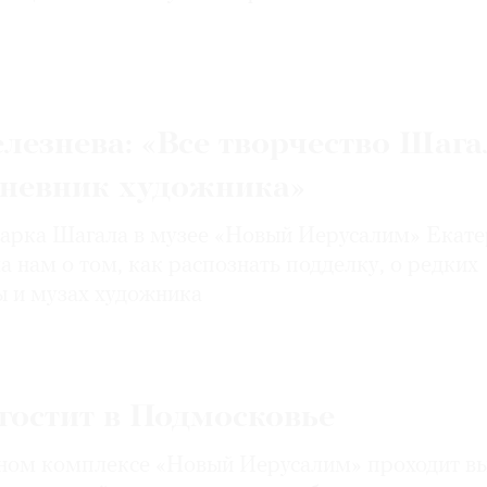
лезнева: «Все творчество Шага
дневник художника»
арка Шагала в музее «Новый Иерусалим» Екат
а нам о том, как распознать подделку, о редких
ы и музах художника
гостит в Подмосковье
ном комплексе «Новый Иерусалим» проходит вы