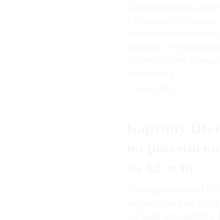
Любовная тема в ис
© 2021 The Art Newspaper Russia
с образом его жены
художника оживили 
романе с тезкой же
Впрочем, эту роман
проверить
14.09.2023
Картину Шаг
на российск
за $2 млн
«Воскрешение» 1948
вариантом централь
сегодня находится 