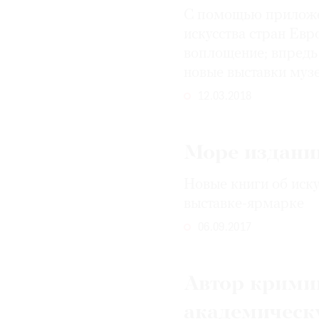
С помощью приложен
искусства стран Ев
воплощение; впредь 
новые выставки муз
12.03.2018
Море изданий
Новые книги об иск
выставке-ярмарке
06.09.2017
Автор крими
академическ