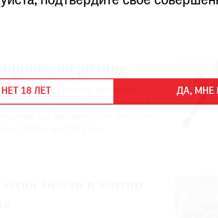
уйста, подтвердите свое совершен
сировка на родине
кина начала работу выставка
 НЕТ 18 ЛЕТ
ДА, МНЕ 
ть земного притяжения», основой
ведения так называемого русского
онца 1900-х по 1922 год
 одна Белла в жизни
ла