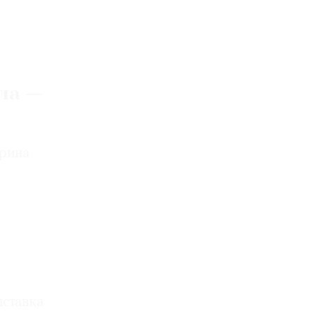
ла —
ерина
ставка