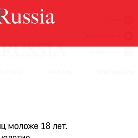
Поиск
Ежегодная премия
Кинофестиваль
Г МУЗЕЕВ
РОСКОШЬ
ПРИГЛАШЕНИЯ
ц моложе 18 лет.