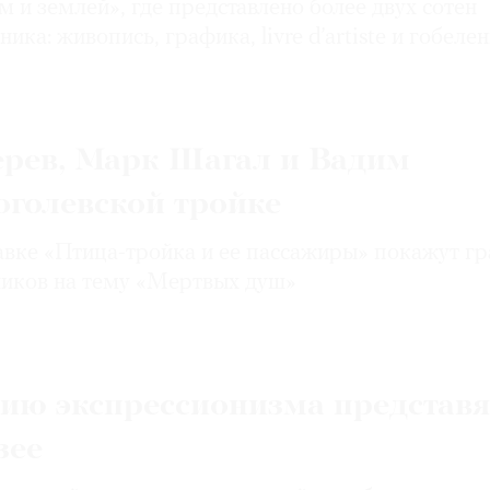
 и землей», где представлено более двух сотен
ка: живопись, графика, livre d’artiste и гобеле
ерев, Марк Шагал и Вадим
оголевской тройке
авке «Птица-тройка и ее пассажиры» покажут г
ников на тему «Мертвых душ»
сию экспрессионизма представя
зее