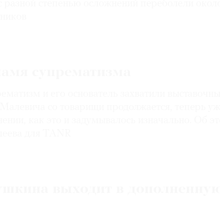
 разной степенью осложнений переболели около
жников
намя супрематизма
ематизм и его основатель захватили выставочн
 Малевича со товарищи продолжается, теперь у
ении, как это и задумывалось изначально. Об э
леева для TANR
шкина выходит в дополненну