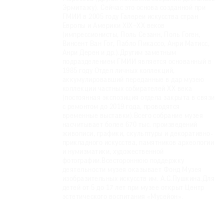
Эрмитажу). Сейчас это основа созданной при
Где
ГМИИ в 2005 году Галереи искусства стран
найти
Европы и Америки XIX–XX веков
газету
(импрессионисты, Поль Сезанн, Поль Гоген,
Винсент Ван Гог, Пабло Пикассо, Анри Матисс,
Анри Дерен и др.).Другим заметным
Контакты
подразделением ГМИИ является основанный в
редакции
1985 году Отдел личных коллекций,
аккумулировавший переданные в дар музею
Авторы
коллекции частных собирателей ХХ века
Медиакит
(постоянная экспозиция отдела закрыта в связи
с ремонтом до 2019 года, проводятся
Mediakit
временные выставки).Всего собрание музея
насчитывает более 670 тыс. произведений
живописи, графики, скульптуры и декоративно-
прикладного искусства, памятников археологии
и нумизматики, художественной
фотографии.Всестороннюю поддержку
деятельности музея оказывает Фонд Музея
изобразительных искусств им. А.С.Пушкина.Для
детей от 5 до 17 лет при музее открыт Центр
эстетического воспитания «Мусейон».