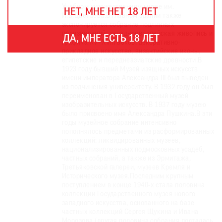
THE
Учебном художественном музее им.
НЕТ, МНЕ НЕТ 18 ЛЕТ
ART
И.В.Цветаева.В главном здании также
NEWSPAPER
экспонируется собрание подлинных
В
произведений: западноевропейская живопись и
ДА, МНЕ ЕСТЬ 18 ЛЕТ
графика XV–XVIII веков, декоративно-
МИРЕ
прикладное искусство, византийские иконы,
ЕЖЕГОДНАЯ
египетские и переднеазиатские древности.В
1923 году бывший Музей изящных искусств
ПРЕМИЯ
имени императора Александра III был выведен
из подчинения университету. В 1932 году он был
КИНОФЕСТИВАЛЬ
переименован в Государственный музей
изобразительных искусств. В 1937 году музею
было присвоено имя Александра Пушкина.В эти
годы музейное собрание интенсивно
пополнялось предметами из расформированных
Подписаться
коллекций: ликвидированных музеев,
на
национализированных подмосковных усадеб,
новости
частных собраний, а также из Эрмитажа,
Третьяковской галереи, музеев Кремля и
Исторического музея.Последним крупным
Подписаться
поступлением в конце 1940-х стала половина
коллекции Государственного музея нового
на
западного искусства, основанного на базе
газету
частных коллекций Сергея Щукина и Ивана
Морозова (другая половина собрания досталась