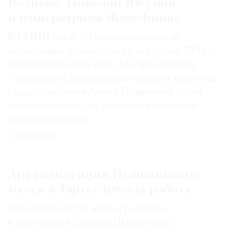
Великая, Николай Юсупов
и императрица Жозефина»
В ГМИИ им. А.С.Пушкина обновили
экспозицию французского искусства XVII —
первой трети XIX века. Мы поговорили
с куратором, заведующей отделом искусства
старых мастеров Анной Сулимовой о том,
как создавалась эта развеска и что в ней
появилось нового
18.04.2024
Арт-резиденция Пушкинского
музея в Тарусе начала работу
Художники будут жить и работать
в мастерской Эдуарда Штейнберга,