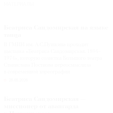
МАТЕРИАЛЫ
©
Беатриса Сандомирская на языке
2021
танца
The
В ГМИИ им. А.С.Пушкина проходит
Art
выставка «Беатриса Сандомирская. 1894–
Newspaper
1974», которую солистка Большого театра
Russia
Станислава Постнова переосмыслила
в современной хореографии
28.05.2026
Беатриса Сандомирская —
миссионер от авангарда