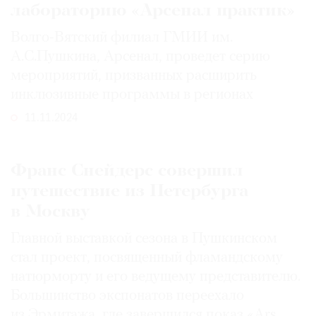
лабораторию «Арсенал практик»
Волго-Вятский филиал ГМИИ им.
А.С.Пушкина, Арсенал, проведет серию
мероприятий, призванных расширить
инклюзивные программы в регионах
11.11.2024
Франс Снейдерс совершил
путешествие из Петербурга
в Москву
Главной выставкой сезона в Пушкинском
стал проект, посвященный фламандскому
натюрморту и его ведущему представителю.
Большинство экспонатов переехало
из Эрмитажа, где завершился показ «Ars