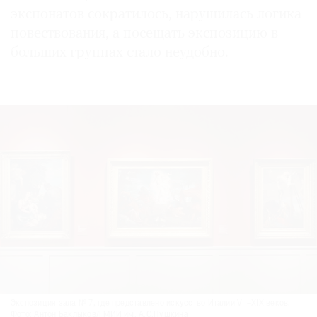
экспонатов сократилось, нарушилась логика
повествования, а посещать экспозицию в
больших группах стало неудобно.
©
2021
The
Art
Newspaper
Russia
Экспозиция зала № 7, где представлено искусство Италии VII–XIX веков.
Фото: Антон Баклыков/ГМИИ им. А.С.Пушкина