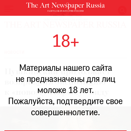
НОВОСТИ
18+
ВЫСТАВКИ
РЕСТАВРАЦИЯ
НОВОСТИ
КНИГИ
Материалы нашего сайта
ПО
Пушкинский продолжает
ПУТИ
не предназначены для лиц
возвращать экспозицию
РЕЙТИНГ
моложе 18 лет.
МУЗЕЕВ
к «новому старому» виду
РОСКОШЬ
Пожалуйста, подтвердите свое
ПРИГЛАШЕНИЯ
совершеннолетие.