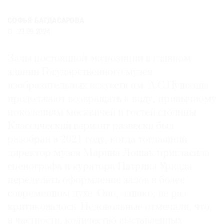
Где
найти
СОФЬЯ БАГДАСАРОВА
газету
23.09.2024
Контакты
Залы постоянной экспозиции в главном
редакции
здании Государственного музея
Авторы
изобразительных искусств им. А.С.Пушкина
Медиакит
продолжают возвращать к виду, привычному
Mediakit
поколениям москвичей и гостей столицы.
Классический вариант развески был
разобран в 2021 году, когда тогдашний
директор музея Марина Лошак пригласила
сценографа и куратора Патрика Уркада
переделать оформление залов в более
современном духе. Оно, однако, не раз
критиковалось. Недовольные отмечали, что,
в частности, количество выставленных