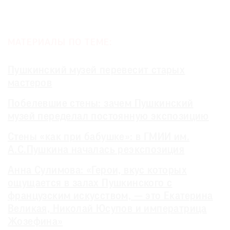
МАТЕРИАЛЫ ПО ТЕМЕ:
Пушкинский музей перевесит старых
мастеров
Побелевшие стены: зачем Пушкинский
музей переделал постоянную экспозицию
Стены «как при бабушке»: в ГМИИ им.
А.С.Пушкина началась реэкспозиция
Анна Сулимова: «Герои, вкус которых
ощущается в залах Пушкинского с
французским искусством, — это Екатерина
Великая, Николай Юсупов и императрица
Жозефина»