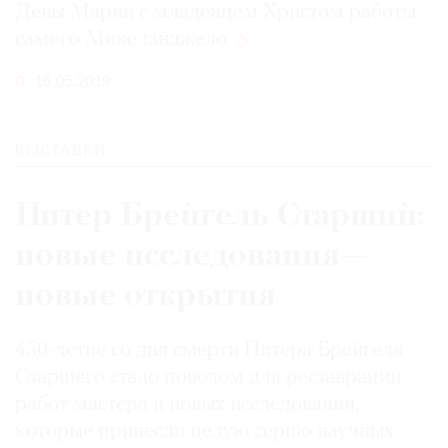
Девы Марии с младенцем Христом работы
Где
самого
Микеланджело
найти
газету
16.05.2019
Контакты
редакции
ВЫСТАВКИ
Авторы
Медиакит
Питер Брейгель Старший:
Mediakit
новые исследования—
новые открытия
450-летие со дня смерти Питера Брейгеля
Старшего стало поводом для реставрации
работ мастера и новых исследований,
которые принесли целую серию научных