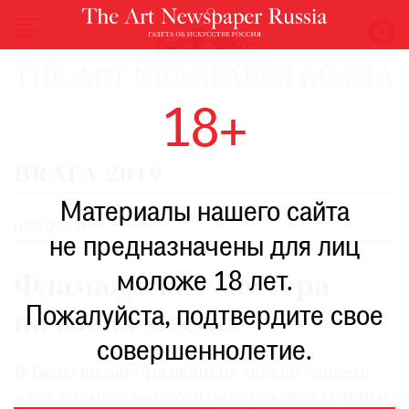
НОВОСТИ
18+
ВЫСТАВКИ
РЕСТАВРАЦИЯ
BRAFA 2019
КНИГИ
Материалы нашего сайта
ПО
ПУТИ
НОВОСТИ
не предназначены для лиц
РЕЙТИНГ
моложе 18 лет.
МУЗЕЕВ
Фламандские мастера
РОСКОШЬ
Пожалуйста, подтвердите свое
на своих местах
ПРИГЛАШЕНИЯ
совершеннолетие.
В Бельгии работы великих можно увидеть
в тех храмах, замках и ратушах, для которых