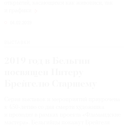
открытий, касающихся как живописи, так
и графики
04.02.2019
©
2021
ВЫСТАВКИ
The
Art
Newspaper
2019 год в Бельгии
Russia
посвящен Питеру
Брейгелю Старшему
Серия выставок и мероприятий приурочена
к 450-летию со дня смерти художника
и проходит в рамках проекта «Фламандские
мастера». Бельгийцы покажут Брейгеля