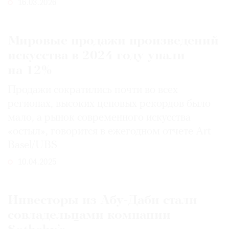
16.03.2026
Где
найти
газету
Мировые продажи произведений
искусства в 2024 году упали
Контакты
редакции
на 12%
Авторы
Продажи сократились почти во всех
Медиакит
регионах, высоких ценовых рекордов было
Mediakit
мало, а рынок современного искусства
«остыл», говорится в ежегодном отчете Art
Basel/UBS
10.04.2025
Инвесторы из Абу-Даби стали
совладельцами компании