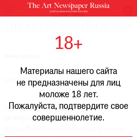
НОВОСТИ
18+
ВЫСТАВКИ
РЕСТАВРАЦИЯ
Кабир Джала
КНИГИ
Материалы нашего сайта
ПО
ПУТИ
МАТЕРИАЛЫ
ВСЕ АВТОРЫ
не предназначены для лиц
РЕЙТИНГ
моложе 18 лет.
МУЗЕЕВ
РОСКОШЬ
Пожалуйста, подтвердите свое
Звездные имена обеспечили
ПРИГЛАШЕНИЯ
совершеннолетие.
рекордные продажи
В Нью-Йорке прошли аукционы искусства