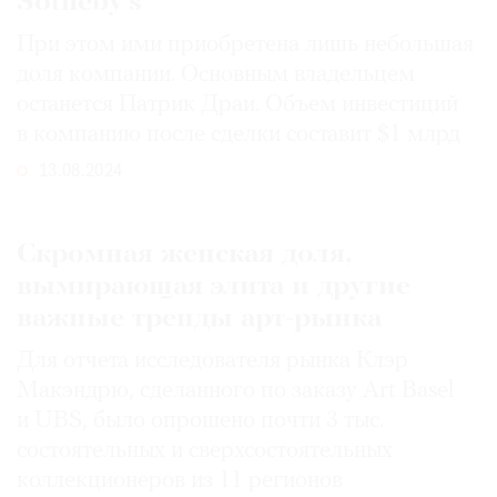
Sotheby’s
При этом ими приобретена лишь небольшая
доля компании. Основным владельцем
останется Патрик Драи. Объем инвестиций
©
в компанию после сделки составит $1 млрд
2021
13.08.2024
The
Art
Newspaper
Скромная женская доля,
Russia
вымирающая элита и другие
важные тренды арт-рынка
Для отчета исследователя рынка Клэр
Макэндрю, сделанного по заказу Art Basel
и UBS, было опрошено почти 3 тыс.
состоятельных и сверхсостоятельных
коллекционеров из 11 регионов