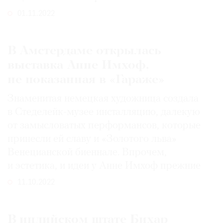
01.11.2022
В Амстердаме открылась
выставка Анне Имхоф,
не показанная в «Гараже»
Знаменитая немецкая художница создала
в Стеделейк-музее инсталляцию, далекую
от замысловатых перформансов, которые
принесли ей славу и «Золотого льва»
Венецианской биеннале. Впрочем,
и эстетика, и идеи у Анне Имхоф прежние
11.10.2022
В индийском штате Бихар