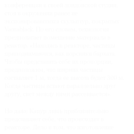
конференции в своей лондонской студии,
стоя в окружении ранее не
экспонировавшихся скульптур, покрытых
Vantablack. По его словам, технология
©
предполагает помещение материала в
2021
реактор. «Находясь в реакторе, частицы
The
приподнимаются, как ворсинки бархата.
Art
Чтобы представить себе их пропорции,
Newspaper
Russia
предположим, что ширина частицы
составляет 1 м, тогда ее высота будет 300 м.
Когда частицы встают параллельно друг
другу, свет между ними рассеивается».
Но даже Капур лишь приблизительно
представляет себе, что происходит в
реакторе. Дело в том, что изготовление