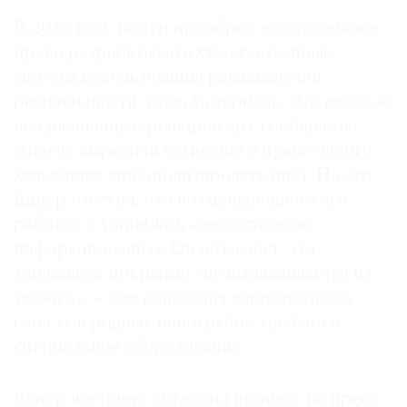
Где
В 2016 году Капур приобрел эксклюзивное
найти
право разрабатывать художественные
газету
методы использования распыляемой
разновидности этого материала. Это вызвало
Контакты
редакции
неоднозначную реакцию арт-сообщества,
Авторы
многие выразили сомнение в праве одного
художника монополизировать цвет. На это
Медиакит
Капур ответил, что возмущающиеся его
Mediakit
работой с Vantablack «недостаточно
информированы». Он объяснил, что
тончайшее покрытие «не выдавливается из
тюбика» — для нанесения ультратонкого
слоя углеродных нанотрубок требуется
специальное оборудование.
Капур частично объяснил процесс на пресс-