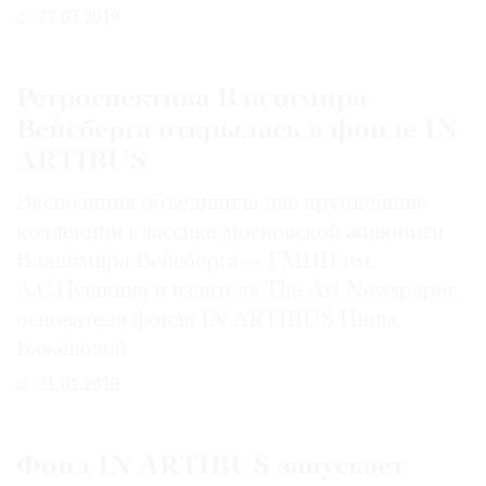
22.03.2019
Где
найти
газету
Ретроспектива Владимира
Контакты
Вейсберга открылась в фонде IN
редакции
ARTIBUS
Авторы
Экспозиция объединила две крупнейшие
Медиакит
коллекции классика московской живописи
Mediakit
Владимира Вейсберга — ГМИИ им.
А.С.Пушкина и издателя The Art Newspaper,
основателя фонда IN ARTIBUS Инны
Баженовой
31.01.2019
Фонд IN ARTIBUS запускает