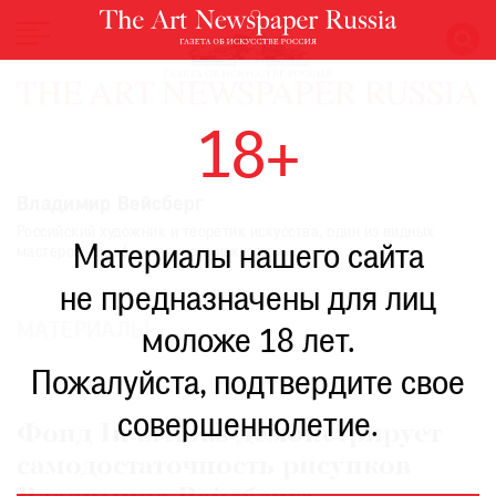
НОВОСТИ
18+
ВЫСТАВКИ
РЕСТАВРАЦИЯ
Владимир Вейсберг
КНИГИ
Российский художник и теоретик искусства, один из видных
Материалы нашего сайта
мастеров «неофициального искусства».
ПО
ПУТИ
не предназначены для лиц
РЕЙТИНГ
МАТЕРИАЛЫ
моложе 18 лет.
МУЗЕЕВ
РОСКОШЬ
Пожалуйста, подтвердите свое
ПРИГЛАШЕНИЯ
совершеннолетие.
Фонд In artibus демонстрирует
самодостаточность рисунков