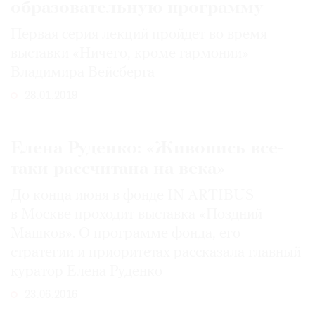
образовательную программу
Первая серия лекций пройдет во время
выставки «Ничего, кроме гармонии»
Владимира Вейсберга
©
2021
28.01.2019
The
Art
Newspaper
Елена Руденко: «Живопись все-
Russia
таки рассчитана на века»
До конца июня в фонде IN ARTIBUS
в Москве проходит выставка «Поздний
Машков». О программе фонда, его
стратегии и приоритетах рассказала главный
куратор Елена Руденко
23.06.2016