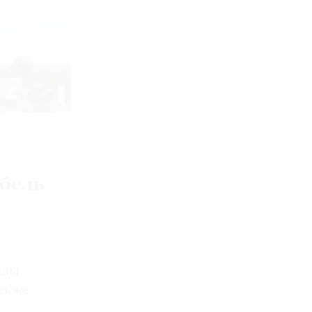
ыбель
нды
также
е