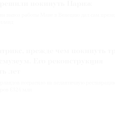
решили покинуть Париж
на вывоз работы Мане в Венецию дал сам прези
лланд
трикс, прежде чем покинуть тр
смузеум. Его реконструкция
ть лет
рландов потратило на педантичную реставраци
оров €324 млн