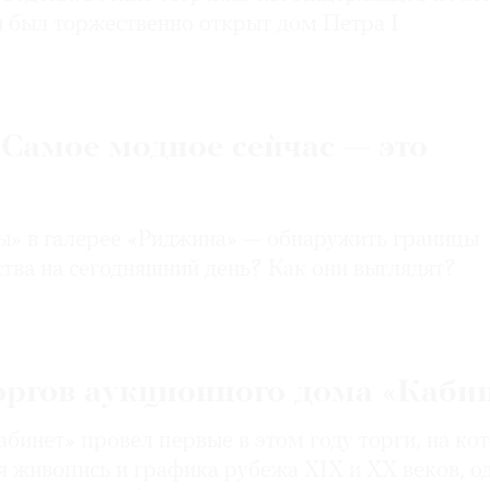
и был торжественно открыт дом Петра I
«Самое модное сейчас — это
ы» в галерее «Риджина» — обнаружить границы
тва на сегодняшний день? Как они выглядят?
оргов аукционного дома «Каби
бинет» провел первые в этом году торги, на ко
я живопись и графика рубежа XIX и XX веков, о