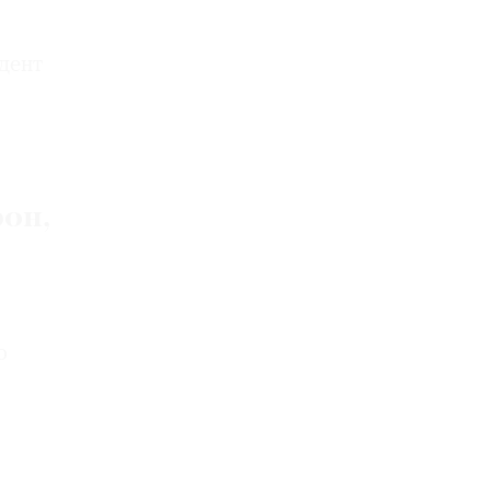
дент
он,
ю