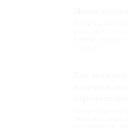
Новое русско
Проект клубного д
компании MR Group 
в центре старой Мо
31.07.2024
Как голланд
империи, по 
отремонтиро
Восьмого марта в п
Романа Колодкина и
представителей рук