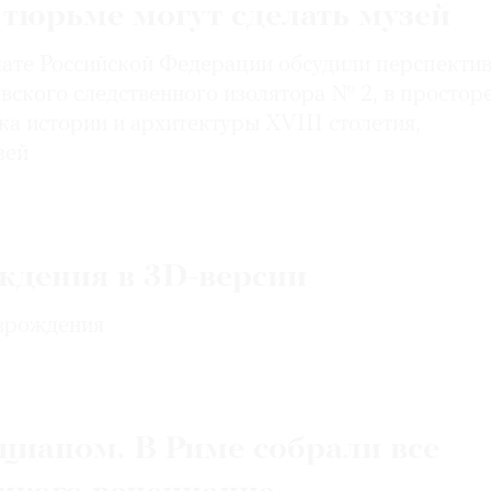
тюрьме могут сделать музей
ате Российской Федерации обсудили перспекти
ского следственного изолятора № 2, в простор
а истории и архитектуры XVIII столетия,
зей
ждения в 3D-версии
зрождения
цианом. В Риме собрали все