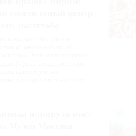
тец правил миром:
ак текстильный центр
ного масштаба
ьные времена бесценный
орчатый текстиль считался
золотом». Этой эпохе посвящен
кции Каруна Такара, не только
щий красоту узоров,
ющий в исторический контекст
пкова покинула пост
ра Музея Москвы