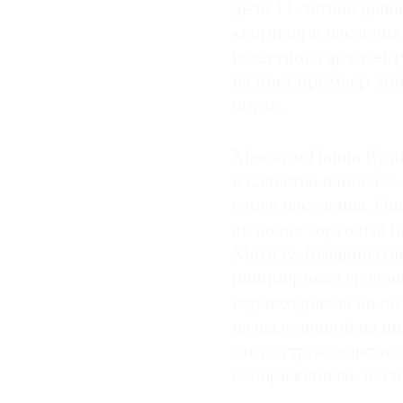
дела 11-летней давн
© 2021 The Art Newspaper Russia
«коридора наследия
известного архитек
на пост премьер-мин
штата.
Маявати Наина Кума
в качестве наиболе
слоев населения. О
включая торговый ц
Махалу. Бывший сов
инициировал уголовн
израсходовала на об
из выделенной на ни
этого строительств
соображениям эколо