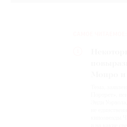
САМОЕ ЧИТАЕМОЕ:
Некотор
1
повыраз
Монро и
Тема, заявле
Портрет», не
Энди Уорхола
не единствен
кинозвезды. Ч
и на какие с