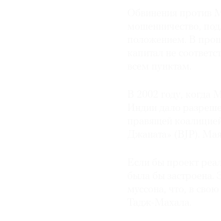
Обвинения против М
мошенничество, под
положением. В прош
капитал не соответс
всем пунктам.
В 2002 году, когда
Индии дало разреше
правящей коалицией
Джаната» (BJP). Мая
Если бы проект реал
была бы застроена. 
муссона, что, в сво
Тадж-Махала.