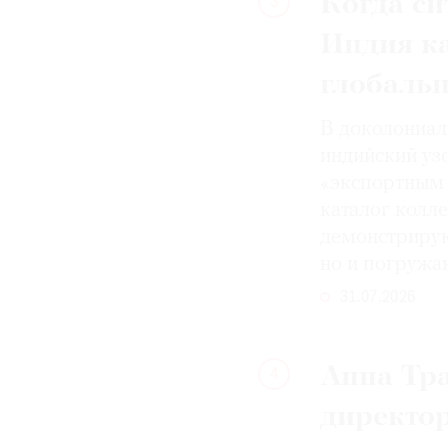
Когда си
3
Индия к
глобаль
В доколониал
индийский уз
«экспортным 
каталог колле
демонстрирую
но и погружа
31.07.2026
Анна Тра
4
директо