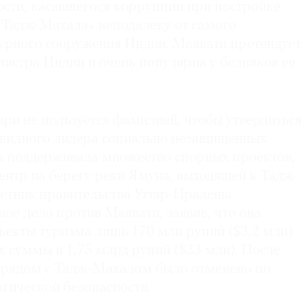
ости, касавшегося коррупции при поcтройке
 Тадж-Махала» неподалеку от самого
турного сооружения Индии. Маявати претендует
истра Индии и очень популярна у бедняков ее
ри не пользуется фамилией, чтобы утвердиться
е видного лидера социально незащищенных
на поддерживала множество спорных проектов,
ентр на берегу реки Ямуна, выходящей к Тадж-
етник правительства Уттар-Прадеша
ое дело против Маявати, заявив, что она
ъекты туризма лишь 170 млн рупий ($3,2 млн)
х суммы в 1,75 млрд рупий ($33 млн). После
о рядом с Тадж-Махалом было отменено по
гической безопасности.