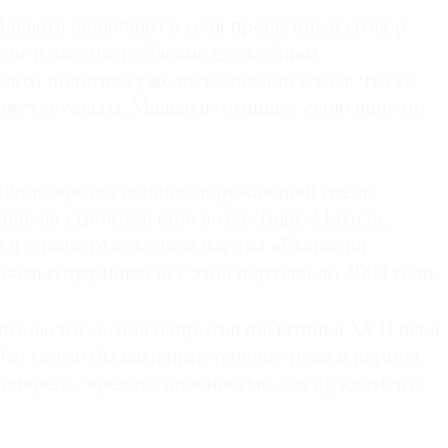
аявати включают в себя преступный сговор,
лог и злоупотребление служебным
лом политика уже подозревали в том, что ее
твует доходам. Маявати отрицает свою вину по
 Министерство охраны окружающей среды
ние на строительство возле Тадж-Махала,
 в стране руководила партия «Бхаратия
вати сотрудничала с этой партией до 2003 года.
изовался, земля напротив памятника XVII века
Это могло бы изменить течение реки в период
ю очередь, чревато опасностью для фундамента