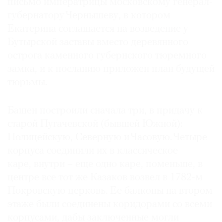
письмо императрицы московскому генерал-
губернатору Чернышеву, в котором
Екатерина соглашается на возведение у
Бутырской заставы вместо деревянного
острога каменного губернского тюремного
замка, и к посланию приложен план будущей
тюрьмы.
Башен построили сначала три, в придачу к
старой Пугачевской (бывшей Южной):
Полицейскую, Северную и Часовую. Четыре
корпуса соединили их в классическое
каре, внутри – еще одно каре, поменьше, в
центре все тот же Казаков возвел в 1782-м
Покровскую церковь. Ее балконы на втором
этаже были соединены коридорами со всеми
корпусами, дабы заключенные могли