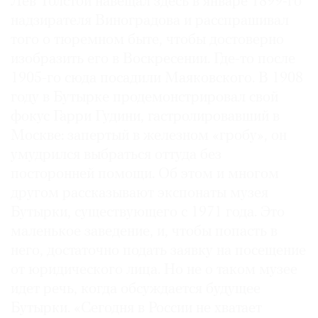
Лев Толстой навещал здесь в январе 1899-го
надзирателя Виноградова и расспрашивал
того о тюремном быте, чтобы достоверно
изобразить его в Воскресении. Где-то после
1905-го сюда посадили Маяковского. В 1908
году в Бутырке продемонстрировал свой
фокус Гарри Гудини, гастролировавший в
Москве: запертый в железном «гробу», он
умудрился выбраться оттуда без
посторонней помощи. Об этом и многом
другом рассказывают экспонаты музея
Бутырки, существующего с 1971 года. Это
маленькое заведение, и, чтобы попасть в
него, достаточно подать заявку на посещение
от юридического лица. Но не о таком музее
идет речь, когда обсуждается будущее
Бутырки. «Сегодня в России не хватает