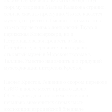
любом случае использовать сегодня под
Где
тюрьму творение Матвея Казакова странно,
найти
если не сказать преступно. Что же касается
газету
музеев, открытых в бывших тюрьмах, то в
этом ряду не только лондонский Тауэр и
Контакты
редакции
парижская Консьержери, но и
Авторы
Петропавловская крепость в Санкт-
Петербурге, и сравнительно недавно
Медиакит
открытый музей в Морской тюрьме в
Mediakit
Таллине. Уместно напомнить и о грядущей
музеефикации питерских Крестов.
Насчет Крестов. Решение о скором переводе
СИЗО в новое место принято давно.
Обсуждали даже, не разместить ли в
печально знаменитых стенах часть
экспозиции европейской биеннале