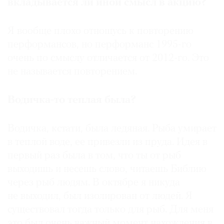
вкладывается ли иной смысл в акцию?
Я вообще плохо отношусь к повторению
перформансов, но перформанс 1995-го
очень по смыслу отличается от 2012-го. Это
не называется повторением.
Водичка-то теплая была?
Водичка, кстати, была ледяная. Рыба умирает
в теплой воде, ее привезли из пруда. Идея в
первый раз была в том, что ты от рыб
выходишь и несешь слово, читаешь Библию
через рыб людям. В октябре я никуда
не выходил, был изолирован от людей. Я
существовал тогда только для рыб. Для меня
это был очень важный момент нахождения в