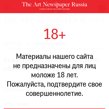
НОВОСТИ
18+
ВЫСТАВКИ
РЕСТАВРАЦИЯ
ИНТЕРВЬЮ
КРУПНЫМ ПЛАНОМ
КНИГИ
Материалы нашего сайта
ПО
Олег Кулик: «Самое модное
ПУТИ
не предназначены для лиц
сейчас — это карандаш!»
РЕЙТИНГ
моложе 18 лет.
МУЗЕЕВ
№12
РОСКОШЬ
Пожалуйста, подтвердите свое
МАТЕРИАЛ ИЗ ГАЗЕТЫ
ПРИГЛАШЕНИЯ
совершеннолетие.
АЛЁНА ЛАПИНА