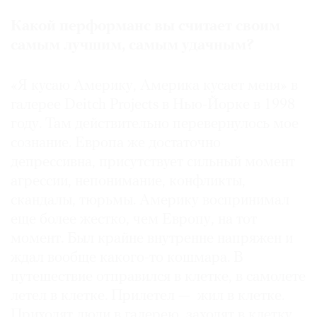
Какой перформанс вы считает своим
самым лучшим, самым удачным?
«Я кусаю Америку, Америка кусает меня» в
галерее Deitch Projects в Нью-Йорке в 1998
году. Там действительно перевернулось мое
сознание. Европа же достаточно
депрессивна, присутствует сильный момент
агрессии, непонимание, конфликты,
скандалы, тюрьмы. Америку воспринимал
еще более жестко, чем Европу, на тот
момент. Был крайне внутренне напряжен и
ждал вообще какого-то кошмара. В
путешествие отправился в клетке, в самолете
летел в клетке. Прилетел — жил в клетке.
Приходят люди в галерею, заходят в клетку,