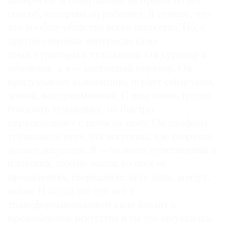
интересен. Я совершенно не приемлю тот
способ, которым он работает. Я считаю, что
это вообще убийство всего искусства. Но, с
другой стороны, интересна сама
тема: кураторы и художники. Он куратор и
художник, а я — настоящий куратор. Он
придумывает концепцию, играет смыслами,
живой, восприимчивый. С ним очень трудно
говорить художнику, он быстро
перескакивает с темы на тему. Он апофеоз
тупикового пути для искусства, где теоретик
делает искусство. Я — человек чувственный и
плотский, люблю жизнь во всех ее
проявлениях, сверканиях: вкус вина, воздух,
запах. И когда вот это все в
трансформированном виде входит в
произведение искусства и ты это ощущаешь,