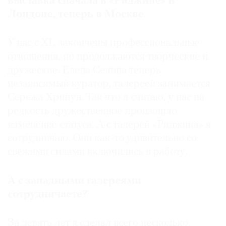
выставка сначала в «Риджине» в
Лондоне, теперь в Москве.
У нас с XL закончены профессиональные
отношения, но продолжаются творческие и
дружеские. Елена Селина теперь
независимый куратор, галереей занимается
Сережа Хрипун. Так что я считаю, у нас на
редкость дружественное произошло
изменение статуса. А с галерей «Риджина» я
сотрудничаю. Они как-то удивительно со
свежими силами включились в работу.
А с западными галереями
сотрудничаете?
За девять лет я сделал всего несколько