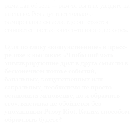
рама как объект — рам-то вы и не увидите на
Где
найти
выставке. Речь тут идет только о
газету
рамировании смысла, где он теряется,
становится частью какого-то иного дискурса.
Контакты
редакции
Судя по слову «кощунственное» в пресс-
Авторы
релизе к выставке: «Чтобы поймать
Медиакит
мимикрирующие друг в друга смыслы в
Mediakit
бесконечном потоке событий,
банальных, кощунственных или
сакральных, необходимо не просто
остановить мгновенье, но и обрамить
его», выставка не обойдется без
упоминания Pussy Riot. Каким способом
обрамлять будете?