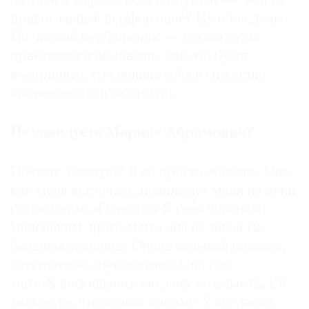
патриарх Кирилл ведет литургию — чем не
православный перформанс? Ну и так далее.
Но чистый перформанс — это когда ты
практически не знаешь, как это будет
воспринято, ты ставишь себя в ситуацию
крайне непредсказуемую.
Не завидуете Марине Абрамович?
Почему завидую? Я ее просто обожаю. Она,
как меня встречает, поднимает меня на руки
с возгласом: «Олежка!» Я себя чувствую
маленьким, притом что она не такая уж
большая женщина. Очень сильный человек,
совершенно другого типа. Она как
мать. Я восхищаюсь ею, сосу ее смыслы. Ей
можно то, что нельзя никому. У нее такая