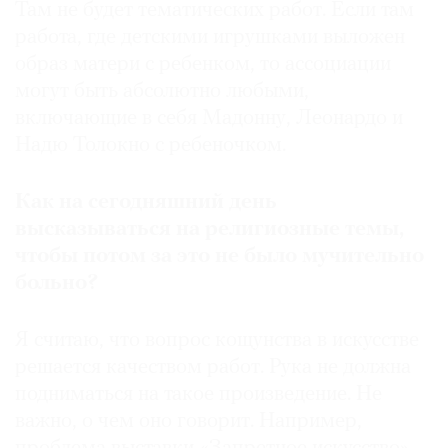
Там не будет тематических работ. Если там
работа, где детскими игрушками выложен
образ матери с ребенком, то ассоциации
могут быть абсолютно любыми,
©
включающие в себя Мадонну, Леонардо и
2021
Надю Толокно с ребеночком.
The
Art
Как на сегодняшний день
Newspaper
высказываться на религиозные темы,
Russia
чтобы потом за это не было мучительно
больно?
Я считаю, что вопрос кощунства в искусстве
решается качеством работ. Рука не должна
подниматься на такое произведение. Не
важно, о чем оно говорит. Например,