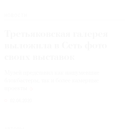
НОВОСТИ
©
Третьяковская галерея
2021
выложила в Cеть фото
The
Art
своих выставок
Newspaper
Russia
Музей представил как нашумевшие
блокбастеры, так и более камерные
проекты
02.04.2020