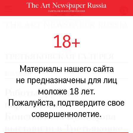
НОВОСТИ
18+
ВЫСТАВКИ
РЕСТАВРАЦИЯ
ТРЕТЬЯКОВСКАЯ ГАЛЕРЕЯ
КНИГИ
Материалы нашего сайта
ПО
ПУТИ
ВЫСТАВКИ
не предназначены для лиц
РЕЙТИНГ
моложе 18 лет.
МУЗЕЕВ
Работы «русского
РОСКОШЬ
Пожалуйста, подтвердите свое
парижанина»
ПРИГЛАШЕНИЯ
совершеннолетие.
Константина Кузнецова
выставили в Третьяковке