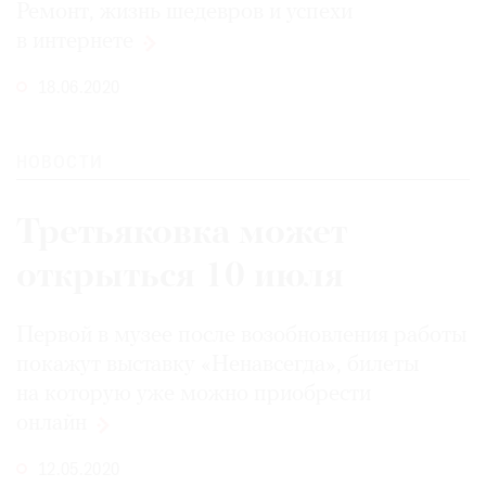
Ремонт, жизнь шедевров и успехи
Где
в интернете
найти
газету
18.06.2020
Контакты
редакции
НОВОСТИ
Авторы
Медиакит
Третьяковка может
Mediakit
открыться 10 июля
Первой в музее после возобновления работы
покажут выставку «Ненавсегда», билеты
на которую уже можно приобрести
онлайн
12.05.2020