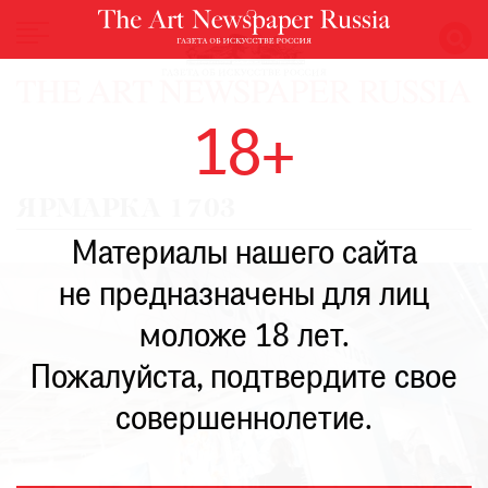
НОВОСТИ
18+
ВЫСТАВКИ
РЕСТАВРАЦИЯ
ЯРМАРКА 1703
КНИГИ
Материалы нашего сайта
ПО
ПУТИ
не предназначены для лиц
РЕЙТИНГ
моложе 18 лет.
МУЗЕЕВ
РОСКОШЬ
Пожалуйста, подтвердите свое
ПРИГЛАШЕНИЯ
совершеннолетие.