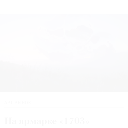
АРТ-РЫНОК
На ярмарке «1703»