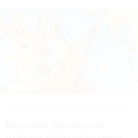
Где
найти
газету
Контакты
редакции
Авторы
Медиакит
Mediakit
ЯРМАРКА 1703
Картины-фьючерсы,
золотое метахранилище