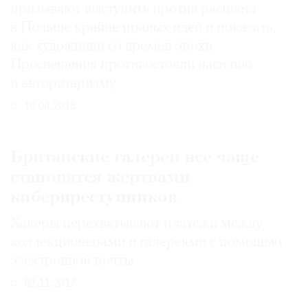
призывают выступить против расцвета
в Польше крайне правых идей и показать,
как художники со времен эпохи
Просвещения противостояли насилию
©
и авторитаризму
2021
10.04.2018
The
Art
Newspaper
Британские галереи все чаще
Russia
становятся жертвами
киберпреступников
Хакеры перехватывают платежи между
коллекционерами и галереями с помощью
электронной почты
02.11.2017