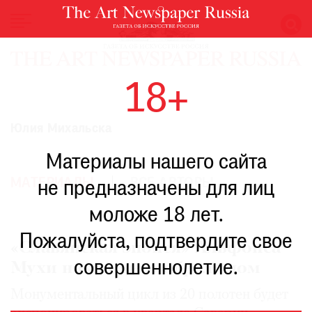
НОВОСТИ
18+
ВЫСТАВКИ
РЕСТАВРАЦИЯ
Юлия Михальска
КНИГИ
Материалы нашего сайта
ПО
ПУТИ
МАТЕРИАЛЫ
ВСЕ АВТОРЫ
не предназначены для лиц
РЕЙТИНГ
моложе 18 лет.
МУЗЕЕВ
РОСКОШЬ
Пожалуйста, подтвердите свое
«Славянская эпопея» Альфонса
ПРИГЛАШЕНИЯ
совершеннолетие.
Мухи наконец-то обрела дом
Монументальный цикл из 20 полотен будет