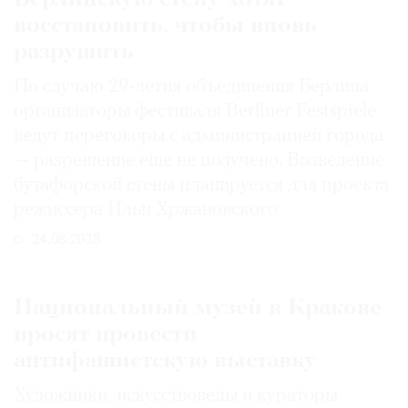
Где
восстановить, чтобы вновь
найти
разрушить
газету
По случаю 29-летия объединения Берлина
Контакты
организаторы фестиваля Berliner Festspiele
редакции
ведут переговоры с администрацией города
Авторы
— разрешение еще не получено. Возведение
Медиакит
бутафорской стены планируется для проекта
Mediakit
режиссера Ильи Хржановского
24.08.2018
Национальный музей в Кракове
просят провести
антифашистскую выставку
Художники, искусствоведы и кураторы