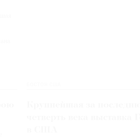
ьшая
лана
БОСТОН США
рою
Крупнейшая за последн
четверть века выставка 
в США
е