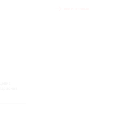
все интервью
Денис
Елена
Ларионов
Руденко