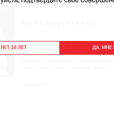
уйста, подтвердите свое совершен
РЕСТАВРАЦИЯ
Балет вокруг Будды
Посетители музея могут наблюдать за 
 НЕТ 18 ЛЕТ
ДА, МНЕ 
реставраторов в реальном времени: оп
японских специалистов по консерваци
перенимают в американском
музее
10.11.2016
т