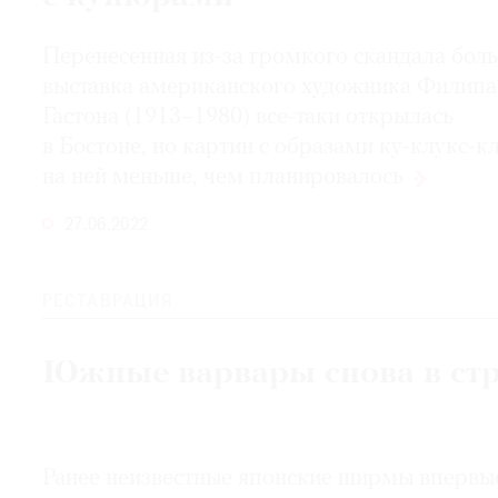
© 2021 The Art Newspaper Russia
Перенесенная из-за громкого скандала бол
выставка американского художника Филипа
Гастона (1913–1980) все-таки открылась
в Бостоне, но картин с образами ку-клукс-к
на ней меньше, чем
планировалось
27.06.2022
РЕСТАВРАЦИЯ
Южные варвары снова в ст
Ранее неизвестные японские ширмы впервы