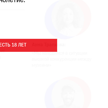
нолетие.
работой
Анна Трапкова:
ЕСТЬ 18 ЛЕТ
ыт
«Мы находимся в ситуации
и
высокой конкуренции между
музеями»