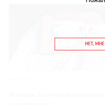
Пожал
ЕЖЕГОДНАЯ ПРЕМИЯ
КИНОФЕСТИВАЛЬ
Подписаться на новости
Подписаться на газету
НЕТ, МНЕ
Где найти газету
Контакты редакции
Авторы
Медиакит
Mediakit
ВЫСТАВКИ
Филипа Гастона показываю
с купюрами