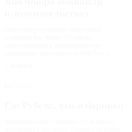
Яна Фабра обвинили
в домогательствах
Cотрудники и стажеры театральной
компании Яна Фабра Troubleyn
присоединились к кампании против
сексуальных домогательств
#MeToo
14.09.2018
ВЫСТАВКИ
Где Рубенс, там и барокко
Антверпен начал отмечать год великого
фламандца и его эпохи. С июня и до конца