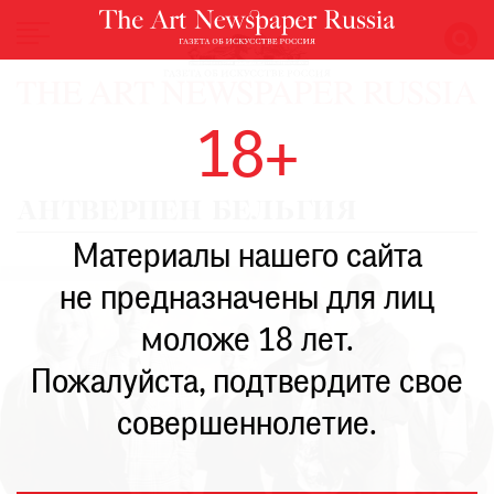
НОВОСТИ
18+
ВЫСТАВКИ
РЕСТАВРАЦИЯ
АНТВЕРПЕН БЕЛЬГИЯ
КНИГИ
Материалы нашего сайта
ПО
ПУТИ
не предназначены для лиц
РЕЙТИНГ
моложе 18 лет.
МУЗЕЕВ
РОСКОШЬ
Пожалуйста, подтвердите свое
ПРИГЛАШЕНИЯ
совершеннолетие.