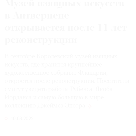
Музей изящных искусств
в Антверпене
открывается после 11 лет
©
реконструкции
2021
The
Art
В сентябре Королевский музей изящных
Newspaper
искусств, где хранится крупнейшее
Russia
художественное собрание Фландрии,
откроется после реконструкции. Посетители
смогут увидеть работы Рубенса, Якоба
Йорданса и самую большую в мире
коллекцию Джеймса
Энсора
10.08.2022