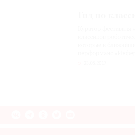
© 2021 The Art Newspaper Russia
Гид по класс
Куратор фестиваля 
классиков роботиче
которые в ближайши
перформанс «Инфе
23.05.2017