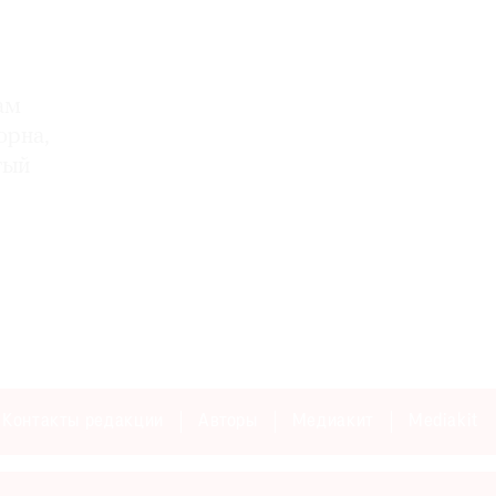
ам
орна,
тый
Контакты редакции
Авторы
Медиакит
Mediakit