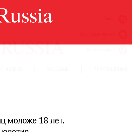
Поиск
Ежегодная премия
Кинофестиваль
Г МУЗЕЕВ
РОСКОШЬ
ПРИГЛАШЕНИЯ
ц моложе 18 лет.