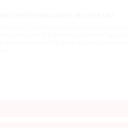
ике роботического искусства
«Политех» Ольга Вад подготовила гид по проект
ского искусства Луи-Филиппа Демера и Билла В
е выходные покажут в Парке Горького знамени
рно»