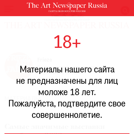
НОВОСТИ
18+
ВЫСТАВКИ
РЕСТАВРАЦИЯ
КНИГИ
Frieze
Материалы нашего сайта
Одна из крупнейших в мире ярмарок
ПО
современного искусства.
ПУТИ
не предназначены для лиц
РЕЙТИНГ
моложе 18 лет.
МУЗЕЕВ
МАТЕРИАЛЫ
РОСКОШЬ
Пожалуйста, подтвердите свое
ПРИГЛАШЕНИЯ
совершеннолетие.
Самые значимые выставки