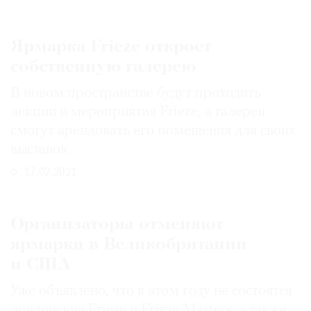
Где
найти
газету
Ярмарка Frieze откроет
собственную галерею
Контакты
редакции
В новом пространстве будут проходить
лекции и мероприятия Frieze, а галереи
Авторы
смогут арендовать его помещения для своих
Медиакит
выставок
Mediakit
17.02.2021
Организаторы отменяют
ярмарки в Великобритании
и США
Уже объявлено, что в этом году не состоятся
лондонские Frieze и Frieze Masters, а также