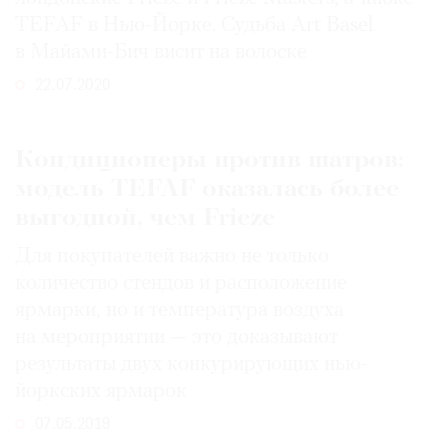
TEFAF в Нью-Йорке. Судьба Art Basel
в Майами-Бич висит на волоске
22.07.2020
©
2021
The
Кондиционеры против шатров:
Art
модель TEFAF оказалась более
Newspaper
выгодной, чем Frieze
Russia
Для покупателей важно не только
количество стендов и расположение
ярмарки, но и температура воздуха
на мероприятии — это доказывают
результаты двух конкурирующих нью-
йоркских ярмарок
07.05.2019