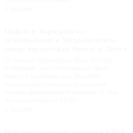
16.06.2026
Орфей и Эвридика по-
мексикански: в Метрополитен-
опере воскресили Фриду и Диего
По сюжету оперы Фрида Кало восстает
из мертвых, чтобы сопроводить Диего
Риверу в загробный мир. Художник-
постановщик спектакля сделал также
сценографию камерной выставки об этой
легендарной паре в MoMA
16.06.2026
Государственным музеям в США