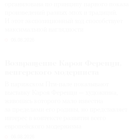
организована по принципу парного показа
произведений разных эпох и традиций.
И этот экспозиционный ход способствует
максимальной наглядности
©
06.08.2026
2021
The
Art
Возвращение Кароя Ференци,
Newspaper
венгерского модерниста
Russia
В парижском Пти-пале показывают
выставку Кароя Ференци — художника,
живопись которого мало известна
за пределами его родины, но представляет
интерес в контексте развития всего
европейского модернизма
06.08.2026