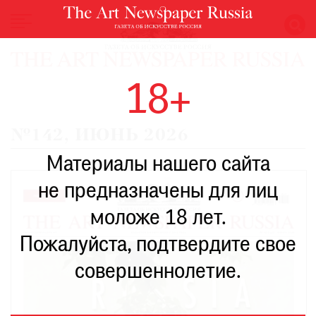
НОВОСТИ
18+
ВЫСТАВКИ
РЕСТАВРАЦИЯ
№142, ИЮНЬ 2026
КНИГИ
Материалы нашего сайта
ПО
ПУТИ
не предназначены для лиц
РЕЙТИНГ
моложе 18 лет.
МУЗЕЕВ
РОСКОШЬ
Пожалуйста, подтвердите свое
ПРИГЛАШЕНИЯ
совершеннолетие.