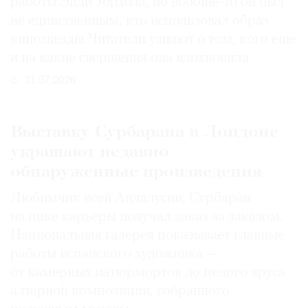
работы Энди Уорхола, но вообще-то он был
не единственным, кто использовал образ
кинозвезды. Читатели узнают о том, кого еще
и на какие свершения она вдохновила
31.07.2026
Выставку Сурбарана в Лондоне
украшают недавно
обнаруженные произведения
Любимчик всей Андалусии, Сурбаран
на пике карьеры получал заказ за заказом.
Национальная галерея показывает главные
работы испанского художника —
от камерных натюрмортов до целого яруса
алтарной композиции, собранного