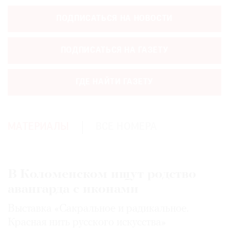
Где
ПОДПИСАТЬСЯ НА НОВОСТИ
найти
газету
ПОДПИСАТЬСЯ НА ГАЗЕТУ
Контакты
редакции
ГДЕ НАЙТИ ГАЗЕТУ
Авторы
Медиакит
Mediakit
МАТЕРИАЛЫ
ВСЕ НОМЕРА
В Коломенском ищут родство
авангарда с иконами
Выставка «Сакральное и радикальное.
Красная нить русского искусства»