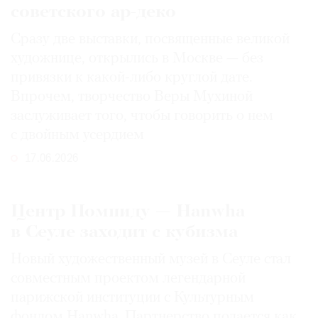
советского ар-деко
Сразу две выставки, посвященные великой
художнице, открылись в Москве — без
привязки к какой-либо круглой дате.
Впрочем, творчество Веры Мухиной
заслуживает того, чтобы говорить о нем
с двойным усердием
17.06.2026
Центр Помпиду — Hanwha
в Сеуле заходит с кубизма
Новый художественный музей в Сеуле стал
совместным проектом легендарной
парижской институции с Культурным
фондом Hanwha. Партнерство подается как