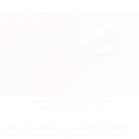
1
/
2
Предметы из коллекции Or d’Abeille.
Предметы из коллекции Or d’Abeille.
Предметы из коллекции Or d’Abeille.
Предметы из коллекции Or d’Abeille.
Фото: французская мануфактура Daum
Фото: французская мануфактура Daum
Фото: французская мануфактура Daum
Фото: французская мануфактура Daum
Даже свет и запах в концепции Or d’Abeille
имеют значение. Фигурные свечи в форме