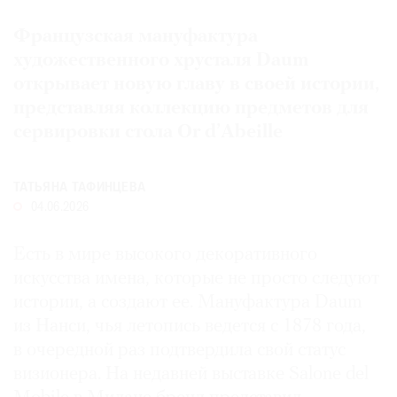
Где
Французская мануфактура
найти
газету
художественного хрусталя Daum
открывает новую главу в своей истории,
Контакты
представляя коллекцию предметов для
редакции
сервировки стола Or d’Abeille
Авторы
Медиакит
ТАТЬЯНА ТАФИНЦЕВА
Mediakit
04.06.2026
Есть в мире высокого декоративного
искусства имена, которые не просто следуют
истории, а создают ее. Мануфактура Daum
из Нанси, чья летопись ведется с 1878 года,
в очередной раз подтвердила свой статус
визионера. На недавней выставке Salone del