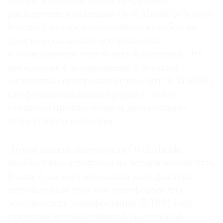
Mobile в Милане бренд представил
расширение коллекции Or d’Abeille («Золото
пчелы»), которое ознаменовало собой не
просто пополнение ассортимента,
©
а полноценную новую веху в развитии. Это
2021
амбициозное возвращение к истокам
The
«искусства сервировки стола» (art de la table),
Art
где функциональный предмет может
Newspaper
считаться произведением декоративно-
Russia
прикладного искусства.
Чтобы понять значимость Or d’Abeille,
необходимо оглянуться на исторический путь
Daum. С самого основания мануфактура
использовала стол как платформу для
эстетических манифестаций. В 1891 году
открытие художественной мастерской