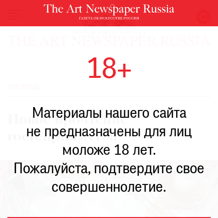
НОВОСТИ
18+
ВЫСТАВКИ
РЕСТАВРАЦИЯ
РОСКОШЬ
КНИГИ
Материалы нашего сайта
ПО
Новое прочтение
ПУТИ
не предназначены для лиц
гостеприимства
РЕЙТИНГ
моложе 18 лет.
МУЗЕЕВ
РОСКОШЬ
Пожалуйста, подтвердите свое
ПРИГЛАШЕНИЯ
совершеннолетие.