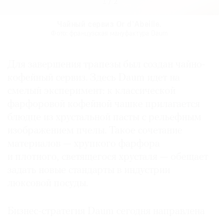
1
/
2
Чайник Or d’Abeille в брендовой упаковке.
Чайник Or d’Abeille в брендовой упаковке.
Чайный сервиз Or d’Abeille.
Чайный сервиз Or d’Abeille.
Фото: французская мануфактура Daum
Фото: французская мануфактура Daum
Фото: французская мануфактура Daum
Фото: французская мануфактура Daum
Для завершения трапезы был создан чайно-
кофейный сервиз. Здесь Daum идет на
смелый эксперимент: к классической
фарфоровой кофейной чашке прилагается
блюдце из хрустальной пасты с рельефным
изображением пчелы. Такое сочетание
материалов — хрупкого фарфора
и плотного, светящегося хрусталя — обещает
задать новые стандарты в индустрии
люксовой посуды.
Бизнес-стратегия Daum сегодня направлена