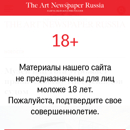
НОВОСТИ
18+
ВЫСТАВКИ
РЕСТАВРАЦИЯ
НОВОСТИ
КНИГИ
Материалы нашего сайта
ПО
Музей ван Гога угрожает
ПУТИ
не предназначены для лиц
правительству Нидерландов
РЕЙТИНГ
моложе 18 лет.
МУЗЕЕВ
судом
РОСКОШЬ
Пожалуйста, подтвердите свое
ПРИГЛАШЕНИЯ
совершеннолетие.