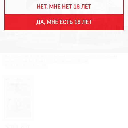
THE
НЕТ, МНЕ НЕТ 18 ЛЕТ
ART
NEWSPAPER
В
ДА, МНЕ ЕСТЬ 18 ЛЕТ
МИРЕ
ЕЖЕГОДНАЯ
ПРЕМИЯ
КИНОФЕСТИВАЛЬ
Амстердамский Музей ван Гога весьма успешен, однако для проведения
реконструкции ему нужны государственные субсидии.
Фото: Frans Ruiter/Unsplash
Подписаться
на
новости
Подписаться
на
газету