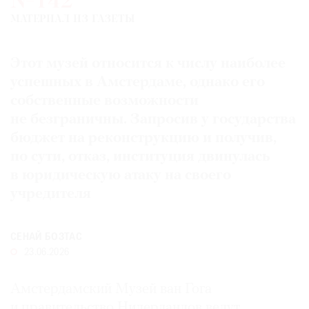
№142
Где
МАТЕРИАЛ ИЗ ГАЗЕТЫ
найти
газету
Этот музей относится к числу наиболее
Контакты
успешных в Амстердаме, однако его
редакции
собственные возможности
Авторы
не безграничны. Запросив у государства
Медиакит
бюджет на реконструкцию и получив,
Mediakit
по сути, отказ, институция двинулась
в юридическую атаку на своего
учредителя
СЕНАЙ БОЗТАС
23.06.2026
Амстердамский Музей ван Гога
и правительство Нидерландов ведут