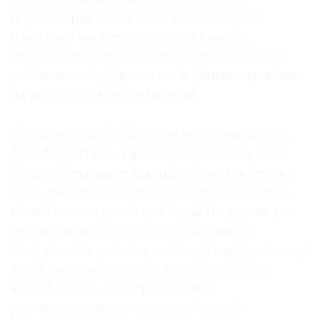
переговоры, после того как всемирно
известная институция инициировала
судебное разбирательство с требованием
увеличить государственное финансирование
©
2021
на реконструкцию и ремонт.
The
Art
Еще в августе 2025 года в интервью газете
Newspaper
New York Times директор Музея ван Гога
Russia
Эмили Горденкер заявила: может дойти до
того, что музей вынужден будет закрыться,
если Министерство культуры Нидерландов
не увеличит его годовую субсидию на
€2,5 млн. Сверх того, согласно выпущенному
тогда же пресс-релизу, музей планирует
в 2028 году начать трехлетнюю
реконструкцию устаревших зданий,