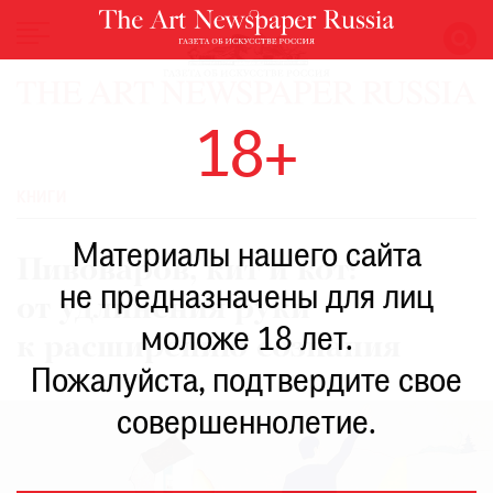
НОВОСТИ
18+
ВЫСТАВКИ
РЕСТАВРАЦИЯ
КНИГИ
КНИГИ
Материалы нашего сайта
ПО
Пивоваров, кит и кот:
ПУТИ
не предназначены для лиц
от удлинения руки
РЕЙТИНГ
моложе 18 лет.
МУЗЕЕВ
к расширению сознания
РОСКОШЬ
Пожалуйста, подтвердите свое
ПРИГЛАШЕНИЯ
совершеннолетие.