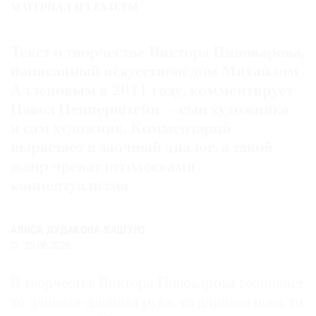
МАТЕРИАЛ ИЗ ГАЗЕТЫ
Где
найти
газету
Текст о творчестве Виктора Пивоварова,
написанный искусствоведом Михаилом
Контакты
Алленовым в 2011 году, комментирует
редакции
Павел Пепперштейн — сын художника
Авторы
и сам художник. Комментарий
Медиакит
вырастает в заочный диалог, а такой
Mediakit
жанр чреват отголосками
концептуализма
АЛИСА ДУДАКОВА-КАШУРО
19.06.2026
В творчестве Виктора Пивоварова возникает
то длинная-длинная рука, то длинная нога, то