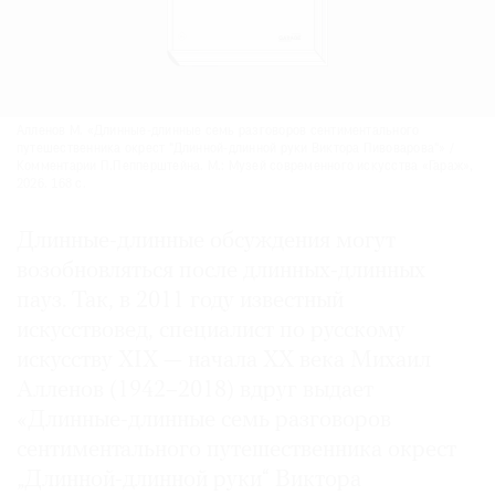
Алленов М. «Длинные-длинные семь разговоров сентиментального
путешественника окрест "Длинной-длинной руки Виктора Пивоварова"» /
Комментарии П.Пепперштейна. М.: Музей современного искусства «Гараж»,
2026. 168 с.
Длинные-длинные обсуждения могут
возобновляться после длинных-длинных
пауз. Так, в 2011 году известный
искусствовед, специалист по русскому
искусству XIX — начала XX века Михаил
Алленов (1942–2018) вдруг выдает
«Длинные-длинные семь разговоров
сентиментального путешественника окрест
„Длинной-длинной руки“ Виктора