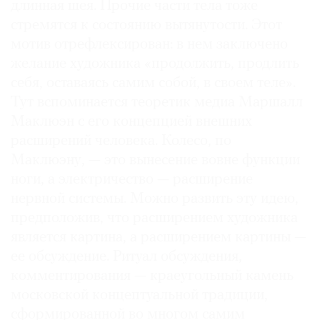
длинная шея. Прочие части тела тоже
стремятся к состоянию вытянутости. Этот
мотив отрефлексирован: в нем заключено
желание художника «продолжить, продлить
©
себя, оставаясь самим собой, в своем теле».
2021
Тут вспоминается теоретик медиа Маршалл
The
Маклюэн с его концепцией внешних
Art
расширений человека. Колесо, по
Newspaper
Маклюэну, — это вынесение вовне функции
Russia
ноги, а электричество — расширение
нервной системы. Можно развить эту идею,
предположив, что расширением художника
является картина, а расширением картины —
ее обсуждение. Ритуал обсуждения,
комментирования — крае­угольный камень
московской концептуальной традиции,
сформированной во многом самим