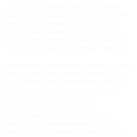
«в сильно эйфоризированном состоянии».
Кажется, что в эйфоризированное состояние
безо всякого допинга вгоняло Алленова
и творчество Пивоварова, о котором он
пишет отнюдь не так, как писал, скажем, об
Александре Иванове или Михаиле Врубеле.
Искусствовед старой школы, которого «оный
изм», то есть концептуализм, пугает так же,
как и онанизм (так Пепперштейн поначалу
характеризует своего визави), пускается
в невиданный интеллектуально-
психоделический трип. А мастер
шизоанализа Пепперштейн пытается
нащупать в комментируемом тексте хоть
какую-то упорядоченность, выделяя в нем