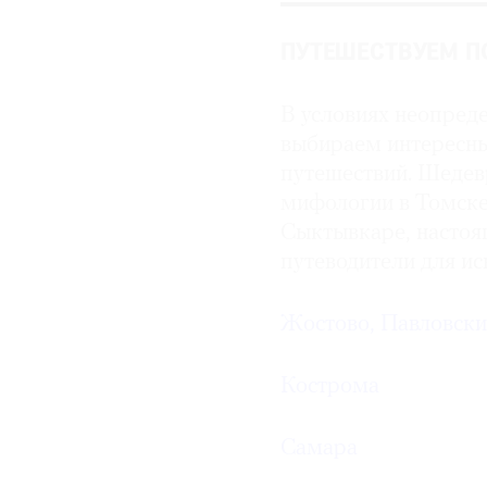
ПУТЕШЕСТВУЕМ П
В условиях неопред
выбираем интересны
путешествий. Шедев
мифологии в Томске,
Сыктывкаре, настоя
путеводители для и
Жостово, Павловски
Кострома
Самара