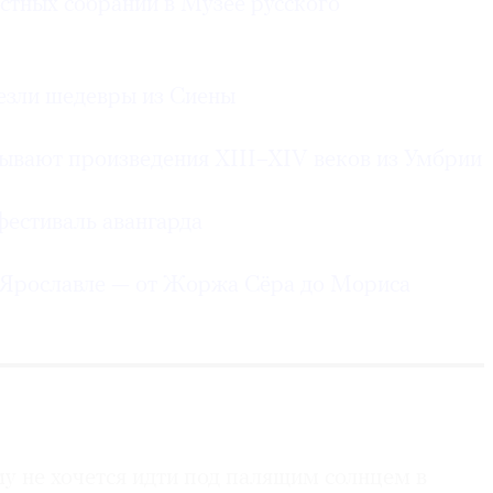
стных собраний в Музее русского
езли шедевры из Сиены
ывают произведения XIII–XIV веков из Умбрии
фестиваль авангарда
в Ярославле — от Жоржа Сёра до Мориса
му не хочется идти под палящим солнцем в