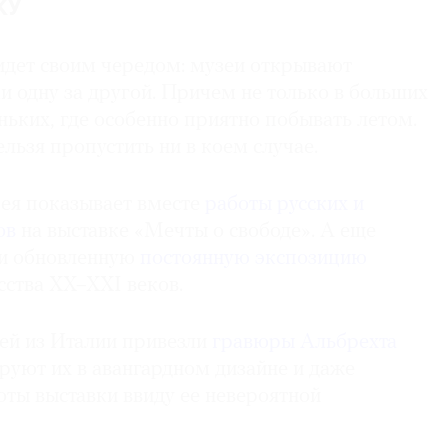
КУ
идет своим чередом: музеи открывают
 одну за другой. Причем не только в больших
еньких, где особенно приятно побывать летом.
ельзя пропустить ни в коем случае.
рея показывает вместе
работы русских и
ов
на выставке «Мечты о свободе». А еще
и обновленную
постоянную экспозицию
сства XX–XXI веков.
ей из Италии привезли
гравюры Альбрехта
руют их в авангардном дизайне и даже
оты выставки ввиду ее невероятной