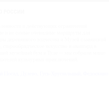
О РОССИИ
еленности и действующих ограничений
е и не самые очевидные маршруты для
ры деревянного зодчества и Музей славянской
 старообрядческое искусство и авангард в
щий музейный бум в Туле — мы собрали мини-
скателей культурных приключений.
й Посад, Дулево, Гусь-Хрустальный, Федоскино