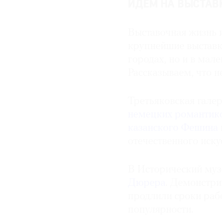
ИДЕМ НА ВЫСТАВ
© 2021 The Art Newspaper Russia
Выставочная жизнь 
крупнейшие выставки
городах, но и в мал
Рассказываем, что н
Третьяковская гале
немецких романтик
казанского Фешина
отечественного иску
В Исторический муз
Дюрера
. Демонстри
продлили сроки раб
популярности.