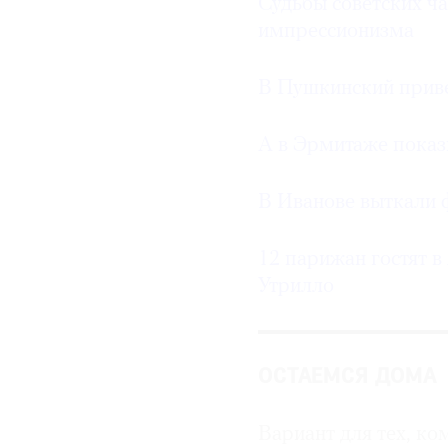
Судьбы советских ча
импрессионизма
В Пушкинский прив
А в Эрмитаже показ
В Иванове выткали 
12 парижан гостят 
Утрилло
ОСТАЕМСЯ ДОМА
Вариант для тех, ко