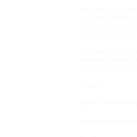
Мы сейчас не можем
собрания муниципал
«Царицыно» на выс
периода ее расцвета
В Еврейском музее 
шедевры больших х
мастера видно в пр
А также:
«Дикое» искусство 
Каджары: декадентс