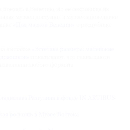
 поехать в Венецию, но ее сокровища из
ьных музеев доступны в музее-заповеднике
тавке
«Под маской Венеции»
о республике
.
на выставке
«Эстетика размера: маленькие
удожников»
показывают, что гениального
оизведении любого формата.
Владислава Разгулина в фонде IN ARTIBUS
кая роскошь в Музее Востока