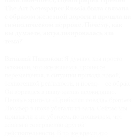
павильон-поезд, сценография Премии
Где
The Art Newspaper Russia была связана
найти
с образом железной дороги и прошла на
газету
символическом перроне. Почему, как
вы думаете, актуализировалась эта
Контакты
редакции
тема?
Авторы
Виталий Пацюков:
Я думаю, мы просто
Медиакит
осознали, что все живем в процессе
Mediakit
перемещения, в ситуации прихода новой,
техногенной реальности, и поезд — ее образ.
Он ворвался в нашу жизнь неожиданно.
Первые зрители «Прибытия поезда» братьев
Люмьер в шоке убегали из зала. Сейчас мы
привыкли и не убегаем, но понимаем, что
живем в совершенно другой
действительности. В то же время это