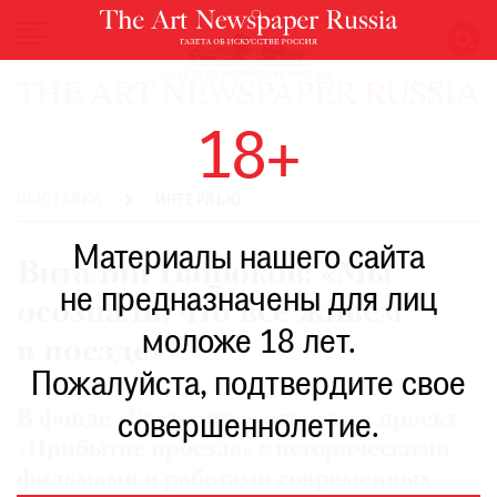
НОВОСТИ
18+
ВЫСТАВКИ
РЕСТАВРАЦИЯ
ВЫСТАВКИ
ИНТЕРВЬЮ
КНИГИ
Материалы нашего сайта
ПО
Виталий Пацюков: «Мы
ПУТИ
не предназначены для лиц
осознали, что все живем
РЕЙТИНГ
моложе 18 лет.
МУЗЕЕВ
в поезде»
РОСКОШЬ
Пожалуйста, подтвердите свое
ПРИГЛАШЕНИЯ
В фонде «Екатерина» открылся проект
совершеннолетие.
«Прибытие проезда» с историческими
фильмами и работами современных