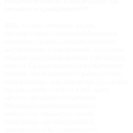
романтический, но и трагический. На
выставке он раскрывается?
В.П.:
Эта тема интересно звучит в
видеопроекции Александры Митлянской
«Вагончик Сталина», которая абсолютно
документальна и одновременно невероятно
образна. В музейный вагончик в небольшом
городке Гори выстраивается туристическая
очередь. Она непрерывна и растворяется в
этом вагончике, исчезает внутри. Грузинская
народная песня «Сулико» в этой части
проекта превращается в реквием.
Образность культурной памяти и
манифестов, гимнов революций,
национально-освободительных и
гражданских войн с удивительной