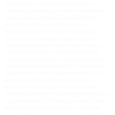
критическое состояние, поиски нового
равновесия, время конфликта техногенного
мира и мира естества. Появляется тема
роботов, новой индустрии, новых
©
искусственных человеческих поступков,
2021
этических симулякров и симулякров
The
реальности, определенной техногенности
Art
этого реди-мейдного мира. Совершенно
Newspaper
удивительна внезапность его появления, его
Russia
тотальность, неотделимость его движения.
Уникальность нашего времени в том, что
произошла не только историческая
неслучайность, но неслучайность нашего
отношения, нашего осознания прибытия. Что-
то прибыло новое, и поезд, как образ, уже
носит исторический характер, пересекая
пространство, где когда-то цвел вишневый