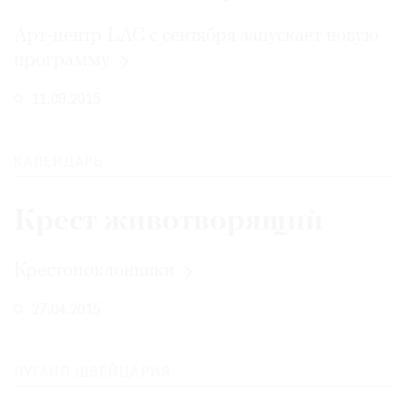
Где
Арт-центр LAC с сентября запускает новую
найти
газету
программу
11.09.2015
Контакты
редакции
Авторы
КАЛЕНДАРЬ
Медиакит
Mediakit
Крест животворящий
Крестопоклонники
27.04.2015
ЛУГАНО ШВЕЙЦАРИЯ