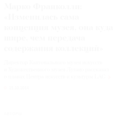
Марко Франколли:
«Изменилась сама
концепция музея, она куда
©
2021
шире, чем передача
The
содержания коллекций»
Art
Newspaper
Russia
Директор Кантонального музея искусств
и Художественного музея Лугано рассказал
о планах Центра искусств и культуры
LAC
21.10.2014
АВТОРЫ