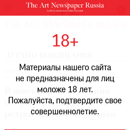
НОВОСТИ
18+
ВЫСТАВКИ
РЕСТАВРАЦИЯ
ЛУГАНО ШВЕЙЦАРИЯ
КНИГИ
Материалы нашего сайта
ПО
ПУТИ
НОВОСТИ
не предназначены для лиц
РЕЙТИНГ
моложе 18 лет.
МУЗЕЕВ
В швейцарском Лугано
РОСКОШЬ
Пожалуйста, подтвердите свое
открылась первая полная
ПРИГЛАШЕНИЯ
совершеннолетие.
ретроспектива Родченко