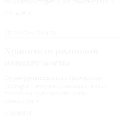
необычной истории этого
произведения
Где
найти
24.05.2022
газету
Контакты
ИЕРУСАЛИМ ИЗРАИЛЬ
редакции
Авторы
Хранители реликвий
Медиакит
наводят мосты
Mediakit
Орден францисканцев в Иерусалиме
расширяет доступ к коллекциям в знак
почтения к деятельности своего
основателя
19.11.2019