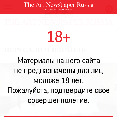
НОВОСТИ
18+
ВЫСТАВКИ
РЕСТАВРАЦИЯ
ИЕРУСАЛИМ ИЗРАИЛЬ
КНИГИ
Материалы нашего сайта
ПО
ПУТИ
не предназначены для лиц
РЕЙТИНГ
моложе 18 лет.
МУЗЕЕВ
РОСКОШЬ
Пожалуйста, подтвердите свое
ПРИГЛАШЕНИЯ
совершеннолетие.