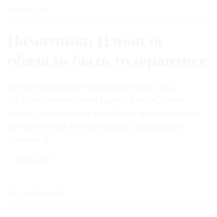
НОВОСТИ
Памятники Израиля
©
обязали быть толерантнее
2021
The
Беспрецедентное постановление суда
Art
об археологическом парке Тель-Силом
Newspaper
Russia
может повлиять на позиционирование всех
исторических и культурных памятников
страны
08.06.2017
РЕСТАВРАЦИЯ