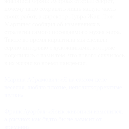
живописи Фрэнк Ауэрбах открыл секрет,
Где
почему надо сохранять лишь малую часть
найти
своих работ, а директор Лувра Жан-Люк
газету
Мартинес сообщил об изменениях в
стратегии самого посещаемого музея мира.
Контакты
редакции
Также во время карантина мы сделали
Авторы
серию интервью с художниками, которые
поделились с нами тем, что нового случилось
Медиакит
в их жизни во время пандемии.
Mediakit
Марина Абрамович: «Я на самом деле
веселая, люблю плохие, неполиткорректные
шутки»
Франк Ауэрбах: «Язык живописи изменился,
а рисунок как будто бы не зависит от
времени»