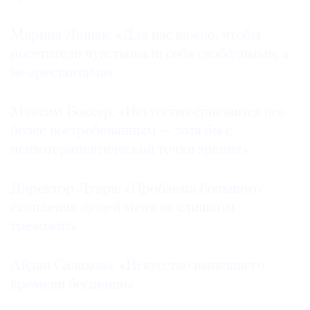
Марина Лошак: «Для нас важно, чтобы
посетители чувствовали себя свободными, а
не арестантами»
©
2021
The
Максим Боксер: «Искусство становится все
Art
более востребованным — хотя бы с
Newspaper
психотерапевтической точки зрения»
Russia
Директор Лувра: «Проблема большого
скопления людей меня не слишком
тревожит»
Айдан Салахова: «Искусство нынешнего
времени бесценно»