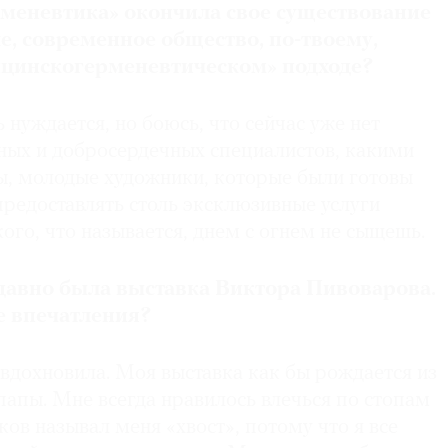
меневтика» окончила свое существование
ше, современное общество, по-твоему,
ицинскогерменевтическом» подходе?
 нуждается, но боюсь, что сейчас уже нет
ных и добросердечных специалистов, какими
мы, молодые художники, которые были готовы
редоставлять столь эксклюзивные услуги
кого, что называется, днем с огнем не сыщешь.
 давно была выставка Виктора Пивоварова.
ее впечатления?
вдохновила. Моя выставка как бы рождается из
папы. Мне всегда нравилось влечься по стопам
ков называл меня «хвост», потому что я все