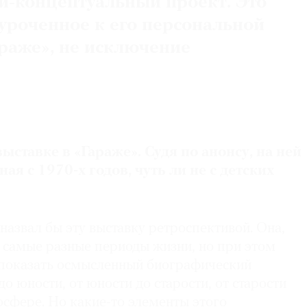
и-концептуальный проект. Это
уроченное к его персональной
араже», не исключение
ыставке в «Гараже». Судя по анонсу, на ней
ая с 1970-х годов, чуть ли не с детских
е назвал бы эту выставку ретроспективой. Она,
т самые разные периоды жизни, но при этом
и показать осмысленный биографический
до юности, от юности до старости, от старости
осфере. Но какие-то элементы этого