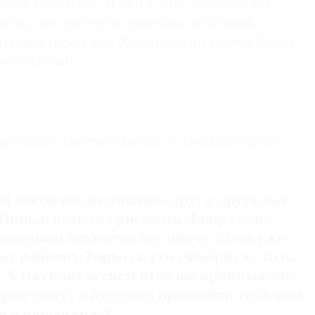
пой: куда папа, туда и я. Мне хотелось бы
остом, но при этом, конечно, есть такой
урный герой, как Хвостенко по кличке Хвост,
етендовать...
хвостизм. Соответственно, у меня хвостизм
 веков так же учились друг у друга, как
. Тициан помогал рисовать Джорджоне
ременном искусстве все иначе, здесь уже
ых рабочих: Уорхол и его «Фабрика», Кунс
. А ты своих ассистентов воспринимаешь
орые могут в будущем превзойти тебя, или
я рабочая сила?