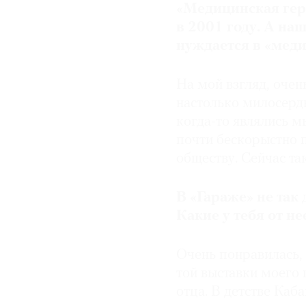
«Медицинская гер
в 2001 году. А на
нуждается в «мед
На мой взгляд, очень
настолько милосерд
когда-то являлись 
почти бескорыстно п
обществу. Сейчас та
В «Гараже» не так
Какие у тебя от н
Очень понравилась, 
той выставки моего 
отца. В детстве Каба