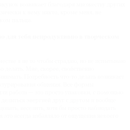
рисунок возникает благодаря множеству других
зически к нему никто, кроме меня, не
ком пальца.
во для тебя непродуктивно в творческом
естве я не то чтобы страдаю, но не испытываю
о делать. Мне, скорее, свойственно
инимать. Потребность что-то делать возникает
ктурирования общения. Все формы
или работа — это просто упаковки, с помощью
делиться энергией друг с другом и вообще
довать, веселить, хотя бы просто наблюдать
я это всегда избавляло от ощущения некоего