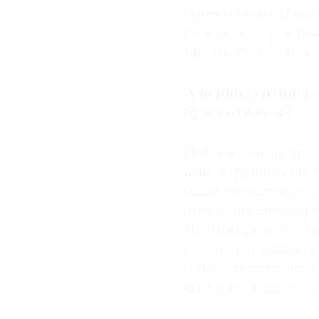
присутствуют. В час
работы, которые ник
такого, что московс
А период группы 
будет охвачен?
Нет, я надеюсь, что
нашей группы «Меди
пласт очень существ
преувеличения, огр
Поэтому делать дей
реконструктивную в
более ответственная
выставку. Я надеюсь