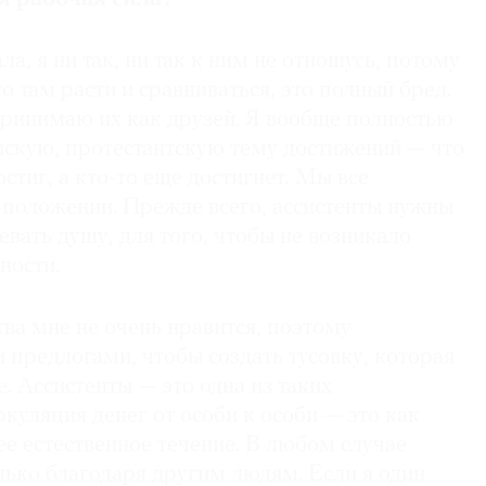
ала, я ни так, ни так к ним не отношусь, потому
то там расти и сравниваться, это полный бред.
принимаю их как друзей. Я вообще полностью
йскую, протестантскую тему достижений — что
остиг, а кто-то еще достигнет. Мы все
 положении. Прежде всего, ассистенты нужны
евать душу, для того, чтобы не возникало
ности.
ва мне не очень нравится, поэтому
предлогами, чтобы создать тусовку, которая
. Ассистенты — это одна из таких
куляция денег от особи к особи — это как
ее естественное течение. В любом случае
лько благодаря другим людям. Если я один