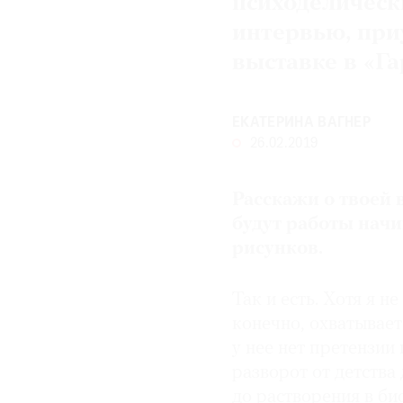
психоделическ
интервью, при
© 2021 The Art Newspaper Russia
выставке в «Г
ЕКАТЕРИНА ВАГНЕР
26.02.2019
Расскажи о твоей в
будут работы начин
рисунков.
Так и есть. Хотя я н
конечно, охватывае
у нее нет претензи
разворот от детства 
до растворения в би