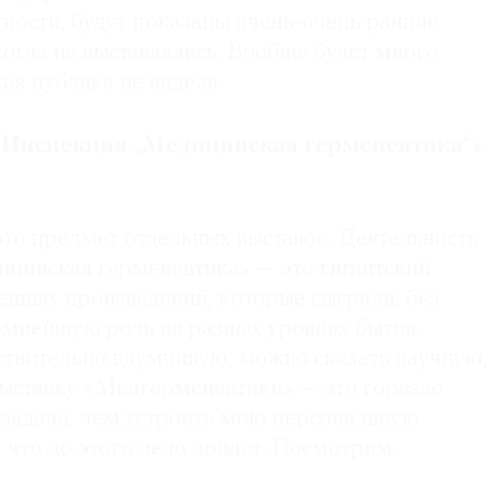
тности, будут показаны очень-очень ранние
огда не выставлялись. Вообще будет много
кая публика не видела.
«Инспекция „Медицинская герменевтика“»
 это предмет отдельных выставок. Деятельность
цинская герменевтика» — это гигантский
енных произведений, которые сыграли, без
омнейшую роль на разных уровнях бытия.
ствительно вдумчивую, можно сказать научную,
ыставку «Медгерменевтики» — это гораздо
 задача, чем устроить мою персональную
, что до этого дело дойдет. Посмотрим.