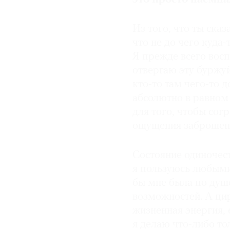
Из того, что ты сказ
что не до чего куда-
Я прежде всего вос
отвергаю эту буржу
кто-то там чего-то д
абсолютно в равном
для того, чтобы согр
ощущения заброшен
Cостояние одиночест
я пользуюсь любыми 
бы мне была по душе
возможностей. А цир
жизненная энергия, 
я делаю что-либо то