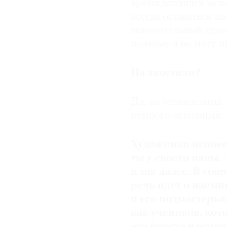
время влачился за па
всегда оставаться хв
замечательный культ
поэтому я не могу пр
На хвостизм?
Да, на отъявленный 
немного затаенный.
Художники испокон
ты у своего папы
и так далее. В сов
речь идет о наемн
и его подмастерья
как учеников, кот
это просто наемна