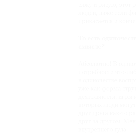
сижу и рисую, этот 
людей, даже если фи
прикасается и кончи
То есть одиночест
смысле?
Абсолютно! В одиноч
потребности что-либ
в одиночестве воспр
уже как форма стру
деятельности, игры 
которых люди могут 
друг друга как-то ра
друг за другом. Мен
внутреннего гула.