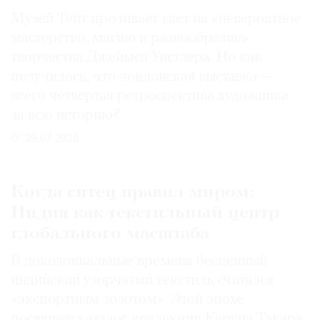
Музей Тейт проливает свет на «невероятное
мастерство, магию и разнообразие»
творчества Джеймса Уистлера. Но как
получилось, что лондонская выставка —
всего четвертая ретроспектива художника
за всю историю?
29.07.2026
Когда ситец правил миром:
Индия как текстильный центр
глобального масштаба
В доколониальные времена бесценный
индийский узорчатый текстиль считался
«экспортным золотом». Этой эпохе
посвящен каталог коллекции Каруна Такара,