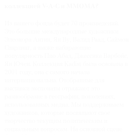
международной конференции музея «Гараж»,
коллекцией V-A-C и ММОМA?
посвященной личным архивам художников и
процессу архивирования.
Из нашего фонда будет 70 произведений.
Это большие международные художники
Элеонора Антин, Ян Ву, Валид Раад, Саймон
Старлинг, а также набирающие
популярность Пио Абад, Джессика Варбойс,
Ян Ючен. Коллекция Kadist была основана в
2001 году, она с самого начала
интернациональна. Отобранные для
выставки экспонаты отражают это
разнообразие в географии, поколениях,
использованных медиа. Мы поддерживаем
художников, которые посвящают свое
творчество текущим политическим и
социальным вопросам. На основной сцене