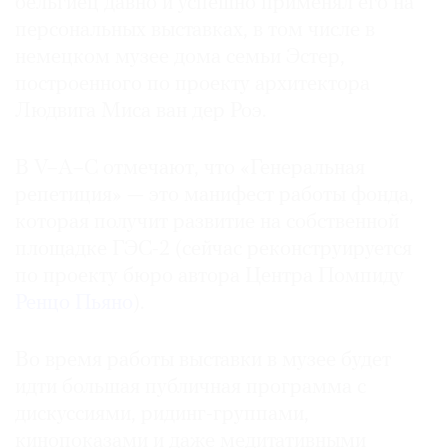
бельгиец давно и успешно применял его на
персональных выставках, в том числе в
немецком музее дома семьи Эстер,
построенного по проекту архитектора
Людвига Миса ван дер Роэ.
В V–A–C отмечают, что «Генеральная
репетиция» — это манифест работы фонда,
которая получит развитие на собственной
площадке ГЭС-2 (сейчас реконструируется
по проекту бюро автора Центра Помпиду
Ренцо Пьяно
).
Во время работы выставки в музее будет
идти большая публичная программа с
дискуссиями, ридинг-группами,
кинопоказами и даже медитативными