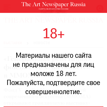
НОВОСТИ
18+
ВЫСТАВКИ
РЕСТАВРАЦИЯ
ВЫСТАВКИ
НОВОСТИ
КНИГИ
Материалы нашего сайта
ПО
«Генеральная репетиция»
ПУТИ
не предназначены для лиц
фонда V–A–C начинается
РЕЙТИНГ
моложе 18 лет.
МУЗЕЕВ
в ММОМА
РОСКОШЬ
Пожалуйста, подтвердите свое
ПРИГЛАШЕНИЯ
Фонд V–A–C и Московский музей
совершеннолетие.
современного искусства (ММОМА)
открывают грандиозную выставку-