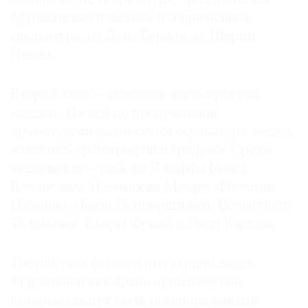
африканская пластика и современная
скульптура, от Луиз Буржуа до Шерри
Левин.
Второй этаж — основная часть проекта,
«сцена». На ней по продуманной
драматургии разместятся скульптура, видео,
живопись, фотографии и графика. Среди
экспонатов — работы Джеффа Кунса,
Владислава Мамышева-Монро, Филиппа
Паррено, Павла Пепперштейна, Вольфганга
Тильманса, Кьяры Фумай и Энди Уорхола.
Третий этаж отведен под «хранилище»,
задуманное как архив произведений,
которые смогут стать потенциальными