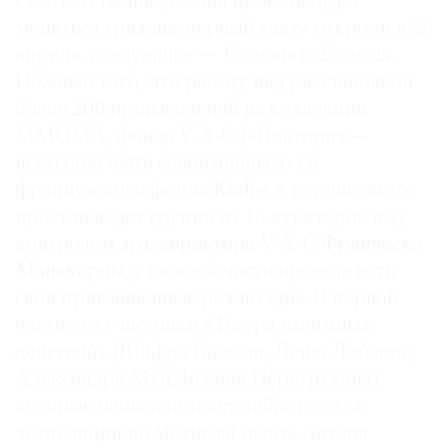
Соответственно, состав проекта будет
Где
меняться трижды: первый «акт» откроется 26
найти
апреля, следующие — 16 июня и 26 июля.
газету
Помимо того, что работу над расстановкой
более 200 произведений из коллекции
Контакты
редакции
ММОМА, фонда V-A-C («Виктория —
искусство быть современным») и
Авторы
французского фонда Kadist в течение всего
Медиакит
проекта ведет группа из 16 кураторов под
Mediakit
контролем
арт-директора V-A-C Франческо
Манакорды
, у каждой части проекта есть
свои приглашенные режиссеры. В первой
части это участники «Театра взаимных
действий» (Шифра Каждан, Леша Лобанов,
Александра Мун, Ксения Перетрухина),
которые написали текст либретто для
экспозиции по мотивам пьесы Антона