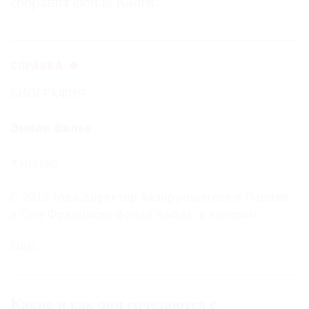
собрания фонда Kadist.
СПРАВКА
БИОГРАФИЯ
Эмили Вилье
Куратор
С 2013 года директор базирующегося в Париже
и Сан-Франциско фонда Kadist, в котором
начала работать в 2008 году. Инициировала
Еще…
онлайн-издание Qalqalah в сотрудничестве с
исследовательским центром Bétonsalon.
Соосновательница кураторской группы Le
Bureau. В 2017 году участвовала в
Какие и как они сочетаются с