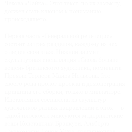
Чехова «Чайка». Этот текст, по их замыслу,
должен стать ключом к пониманию
происходящего.
©
Первая часть «Генеральной репетиции»
2021
состоит из трех разделов, каждому из них
The
отведен свой этаж. Нижний займет
Art
скульптурная инсталляция «Снова больше
Newspaper
вещей» британского художника, номинанта
Russia
Премии Тернера Майка Нельсона. Это
своего рода пролог проекта и демонстрация
принципа его сборки, только в миниатюре.
Инсталляция составлена из скульптур
художников разных направлений и эпох — в
одной плоскости миксуются модернистские
вещи Константина Бранкузи, Альберта
Джакометти, Генри Мура, традиционная